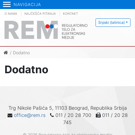
NAVIGACIJA
O NAMA
NAJČEŠĆA PITANJA
KONTAKT
Srpski (latinica)
Dodatno
Dodatno
Trg Nikole Pašića 5, 11103 Beograd, Republika Srbija
office@rem.rs
011 / 20 28 700
011 / 20 28
745
© 2026 Regulatorno telo za elektronske medije