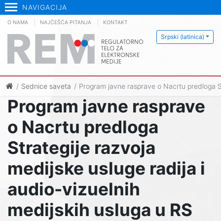
NAVIGACIJA
O NAMA
NAJČEŠĆA PITANJA
KONTAKT
Srpski (latinica)
Sednice saveta
Program javne rasprave o Nacrtu predloga Str
Program javne rasprave
o Nacrtu predloga
Strategije razvoja
medijske usluge radija i
audio-vizuelnih
medijskih usluga u RS