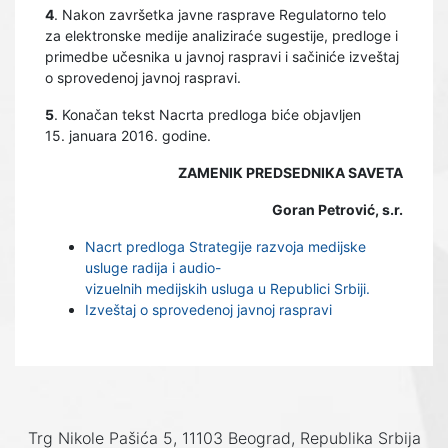
4
. Nakon završetka javne rasprave Regulatorno telo
za elektronske medije analiziraće sugestije, predloge i
primedbe učesnika u javnoj raspravi i sačiniće izveštaj
o sprovedenoj javnoj raspravi.
5
. Konačan tekst Nacrta predloga biće objavljen
15. januara 2016. godine.
ZAMENIK PREDSEDNIKA SAVETA
Goran Petrović, s.r.
Nacrt predloga Strategije razvoja medijske
usluge radija i audio-
vizuelnih medijskih usluga u Republici Srbiji.
Izveštaj o sprovedenoj javnoj raspravi
Trg Nikole Pašića 5, 11103 Beograd, Republika Srbija