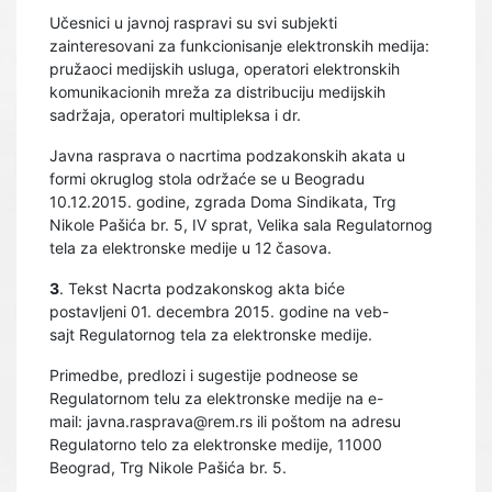
Učesnici u javnoj raspravi su svi subjekti
zainteresovani za funkcionisanje elektronskih medija:
pružaoci medijskih usluga, operatori elektronskih
komunikacionih mreža za distribuciju medijskih
sadržaja, operatori multipleksa i dr.
Javna rasprava o nacrtima podzakonskih akata u
formi okruglog stola održaće se u Beogradu
10.12.2015. godine, zgrada Doma Sindikata, Trg
Nikole Pašića br. 5, IV sprat, Velika sala Regulatornog
tela za elektronske medije u 12 časova.
3
. Tekst Nacrta podzakonskog akta biće
postavljeni 01. decembra 2015. godine na veb-
sajt Regulatornog tela za elektronske medije.
Primedbe, predlozi i sugestije podneose se
Regulatornom telu za elektronske medije na e-
mail: javna.rasprava@rem.rs ili poštom na adresu
Regulatorno telo za elektronske medije, 11000
Beograd, Trg Nikole Pašića br. 5.