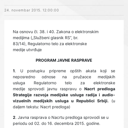
24. novembar 2015. 12:00:00
Na osnovu čl. 38. i 40. Zakona o elektronskim
medijima („Službeni glasnik RS”, br.
83/14), Regulatorno telo za elektronske
medije utvrđuje
PROGRAM JAVNE RASPRAVE
1
. U postupku pripreme opštih akata koji se
neposredno odnose na pružaoce medijskih
usluga Regulatorno telo za elektronske
medije sprovodi javnu raspravu o
Nacrt predloga
Strategije razvoja medijske usluge radija i audio-
vizuelnih medijskih usluga u Republici Srbiji.
(u
daljem tekstu: Nacrt predloga)
2
. Javna rasprava o Nacrtu predloga sprovodi se u
periodu od 02. do 16. decembra 2015. godine.