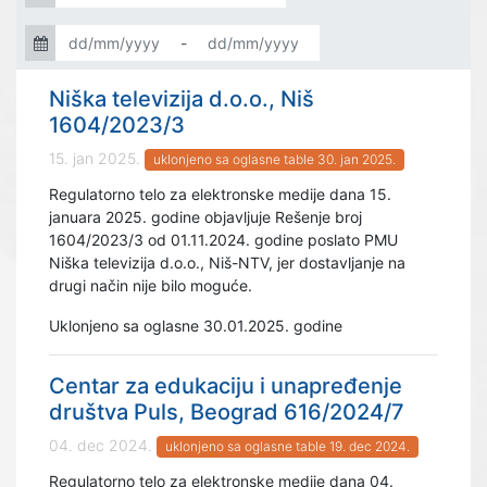
-
Niška televizija d.o.o., Niš
1604/2023/3
15. jan 2025.
uklonjeno sa oglasne table 30. jan 2025.
Regulatorno telo za elektronske medije dana 15.
januara 2025. godine objavljuje Rešenje broj
1604/2023/3 od 01.11.2024. godine poslato PMU
Niška televizija d.o.o., Niš-NTV, jer dostavljanje na
drugi način nije bilo moguće.
Uklonjeno sa oglasne 30.01.2025. godine
Centar za edukaciju i unapređenje
društva Puls, Beograd 616/2024/7
04. dec 2024.
uklonjeno sa oglasne table 19. dec 2024.
Regulatorno telo za elektronske medije dana 04.