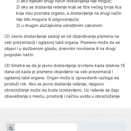
1) ako nijedan drugi način dostavljanja nije moguć;
2) ako se dostavlja rešenje koje se tiče većeg broja lica
koja nisu poznata organu, a dostavljanje na drugi način
nije bilo moguće ili odgovarajuće;
3) u drugim slučajevima određenim zakonom.
(2) Javno dostavljanje sastoji se od objavljivanja pismena na
veb prezentaciji i oglasnoj tabli organa. Pismeno može da se
objavi i u službenom glasilu, dnevnim novinama ili na drugi
pogodan način.
(3) Smatra se da je javno dostavljanje izvršeno kada istekne 15
dana od kada je pismeno objavljeno na veb prezentaciji i
oglasnoj tabli organa. Organ može iz opravdanih razloga da
produži rok. Ako se javno dostavlja rešenje, njegovo
obrazloženje može da bude izostavljeno. Uz rešenje se daju
obaveštenja o mestu, prostoriji i načinu uvida u obrazloženje.