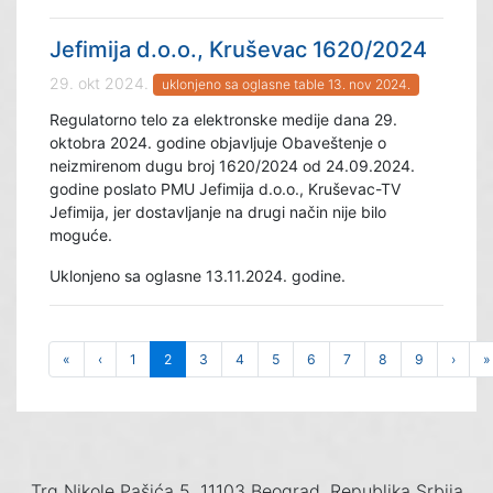
Jefimija d.o.o., Kruševac 1620/2024
29. okt 2024.
uklonjeno sa oglasne table 13. nov 2024.
Regulatorno telo za elektronske medije dana 29.
oktobra 2024. godine objavljuje Obaveštenje o
neizmirenom dugu broj 1620/2024 od 24.09.2024.
godine poslato PMU Jefimija d.o.o., Kruševac-TV
Jefimija, jer dostavljanje na drugi način nije bilo
moguće.
Uklonjeno sa oglasne 13.11.2024. godine.
«
‹
1
2
3
4
5
6
7
8
9
›
»
Trg Nikole Pašića 5, 11103 Beograd, Republika Srbija