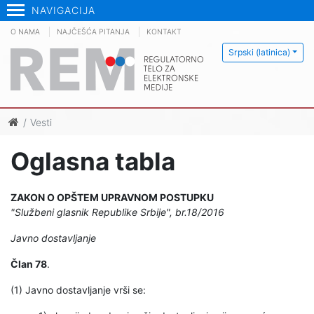
NAVIGACIJA
O NAMA
NAJČEŠĆA PITANJA
KONTAKT
Srpski (latinica)
Vesti
Oglasna tabla
ZAKON O OPŠTEM UPRAVNOM POSTUPKU
"Službeni glasnik Republike Srbije", br.18/2016
Javno dostavljanje
Član 78
.
(1) Javno dostavljanje vrši se: