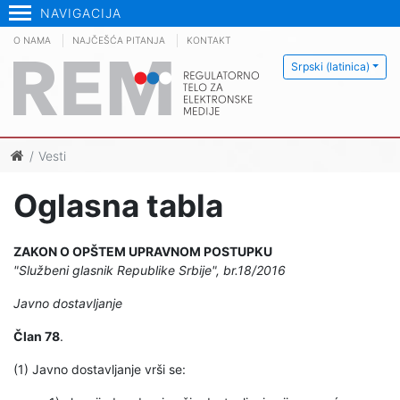
NAVIGACIJA
O NAMA
NAJČEŠĆA PITANJA
KONTAKT
Srpski (latinica)
Vesti
Oglasna tabla
ZAKON O OPŠTEM UPRAVNOM POSTUPKU
"Službeni glasnik Republike Srbije", br.18/2016
Javno dostavljanje
Član 78
.
(1) Javno dostavljanje vrši se: