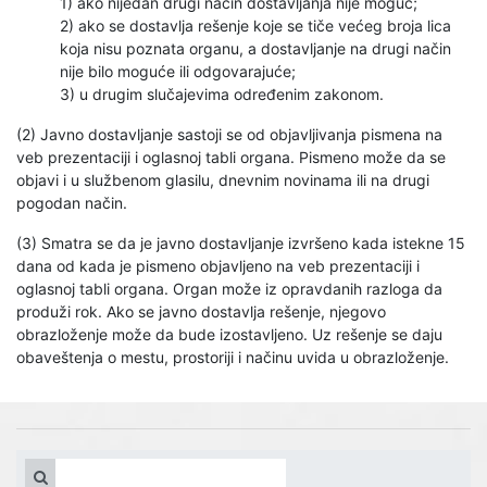
1) ako nijedan drugi način dostavljanja nije moguć;
2) ako se dostavlja rešenje koje se tiče većeg broja lica
koja nisu poznata organu, a dostavljanje na drugi način
nije bilo moguće ili odgovarajuće;
3) u drugim slučajevima određenim zakonom.
(2) Javno dostavljanje sastoji se od objavljivanja pismena na
veb prezentaciji i oglasnoj tabli organa. Pismeno može da se
objavi i u službenom glasilu, dnevnim novinama ili na drugi
pogodan način.
(3) Smatra se da je javno dostavljanje izvršeno kada istekne 15
dana od kada je pismeno objavljeno na veb prezentaciji i
oglasnoj tabli organa. Organ može iz opravdanih razloga da
produži rok. Ako se javno dostavlja rešenje, njegovo
obrazloženje može da bude izostavljeno. Uz rešenje se daju
obaveštenja o mestu, prostoriji i načinu uvida u obrazloženje.