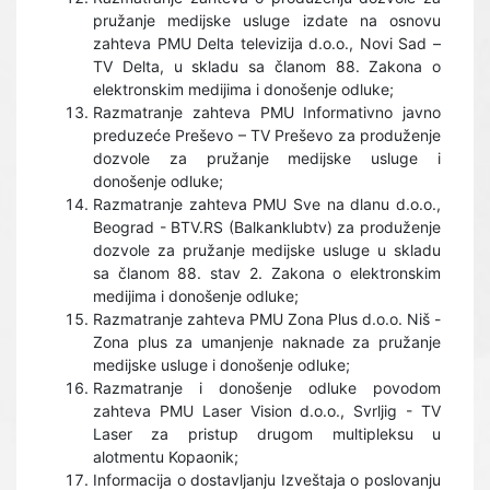
pružanje medijske usluge izdate na osnovu
zahteva PMU Delta televizija d.o.o., Novi Sad –
TV Delta, u skladu sa članom 88. Zakona o
elektronskim medijima i donošenje odluke;
Razmatranje zahteva PMU Informativno javno
preduzeće Preševo – TV Preševo za produženje
dozvole za pružanje medijske usluge i
donošenje odluke;
Razmatranje zahteva PMU Sve na dlanu d.o.o.,
Beograd - BTV.RS (Balkanklubtv) za produženje
dozvole za pružanje medijske usluge u skladu
sa članom 88. stav 2. Zakona o elektronskim
medijima i donošenje odluke;
Razmatranje zahteva PMU Zona Plus d.o.o. Niš -
Zona plus za umanjenje naknade za pružanje
medijske usluge i donošenje odluke;
Razmatranje i donošenje odluke povodom
zahteva PMU Laser Vision d.o.o., Svrljig - TV
Laser za pristup drugom multipleksu u
alotmentu Kopaonik;
Informacija o dostavljanju Izveštaja o poslovanju