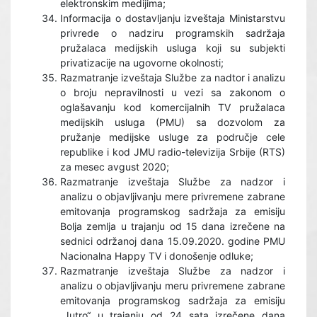
elektronskim medijima;
Informacija o dostavljanju izveštaja Ministarstvu
privrede o nadziru programskih sadržaja
pružalaca medijskih usluga koji su subjekti
privatizacije na ugovorne okolnosti;
Razmatranje izveštaja Službe za nadtor i analizu
o broju nepravilnosti u vezi sa zakonom o
oglašavanju kod komercijalnih TV pružalaca
medijskih usluga (PMU) sa dozvolom za
pružanje medijske usluge za područje cele
republike i kod JMU radio-televizija Srbije (RTS)
za mesec avgust 2020;
Razmatranje izveštaja Službe za nadzor i
analizu o objavljivanju mere privremene zabrane
emitovanja programskog sadržaja za emisiju
Bolja zemlja u trajanju od 15 dana izrečene na
sednici održanoj dana 15.09.2020. godine PMU
Nacionalna Happy TV i donošenje odluke;
Razmatranje izveštaja Službe za nadzor i
analizu o objavljivanju meru privremene zabrane
emitovanja programskog sadržaja za emisiju
„Jutro“ u trajanju od 24 sata izrečene dana