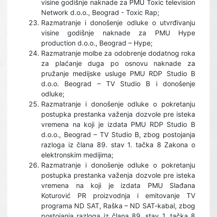
visine godišnje naknade za PMU Toxic television
Network d.o.o., Beograd - Toxic Rap;
Razmatranje i donošenje odluke o utvrđivanju
visine godišnje naknade za PMU Hype
production d.o.o., Beograd – Hype;
Razmatranje molbe za odobrenje dodatnog roka
za plaćanje duga po osnovu naknade za
pružanje medijske usluge PMU RDP Studio B
d.o.o. Beograd – TV Studio B i donošenje
odluke;
Razmatranje i donošenje odluke o pokretanju
postupka prestanka važenja dozvole pre isteka
vremena na koji je izdata PMU RDP Studio B
d.o.o., Beograd – TV Studio B, zbog postojanja
razloga iz člana 89. stav 1. tačka 8 Zakona o
elektronskim medijima;
Razmatranje i donošenje odluke o pokretanju
postupka prestanka važenja dozvole pre isteka
vremena na koji je izdata PMU Slađana
Koturović PR proizvodnja i emitovanje TV
programa ND SAT, Raška – ND SAT-kabal, zbog
postojanja razloga iz člana 89. stav 1. tačka 8