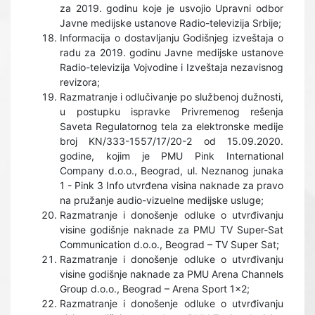
za 2019. godinu koje je usvojio Upravni odbor
Javne medijske ustanove Radio-televizija Srbije;
Informacija o dostavljanju Godišnjeg izveštaja o
radu za 2019. godinu Javne medijske ustanove
Radio-televizija Vojvodine i Izveštaja nezavisnog
revizora;
Razmatranje i odlučivanje po službenoj dužnosti,
u postupku ispravke Privremenog rešenja
Saveta Regulatornog tela za elektronske medije
broj KN/333-1557/17/20-2 od 15.09.2020.
godine, kojim je PMU Pink International
Company d.o.o., Beograd, ul. Neznanog junaka
1 - Pink 3 Info utvrđena visina naknade za pravo
na pružanje audio-vizuelne medijske usluge;
Razmatranje i donošenje odluke o utvrđivanju
visine godišnje naknade za PMU TV Super-Sat
Communication d.o.o., Beograd – TV Super Sat;
Razmatranje i donošenje odluke o utvrđivanju
visine godišnje naknade za PMU Arena Channels
Group d.o.o., Beograd – Arena Sport 1x2;
Razmatranje i donošenje odluke o utvrđivanju