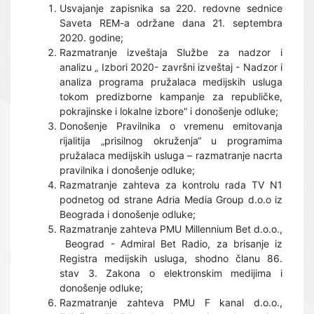
Usvajanje zapisnika sa 220. redovne sednice
Saveta REM-a održane dana 21. septembra
2020. godine;
Razmatranje izveštaja Službe za nadzor i
analizu „ Izbori 2020- završni izveštaj - Nadzor i
analiza programa pružalaca medijskih usluga
tokom predizborne kampanje za republičke,
pokrajinske i lokalne izbore“ i donošenje odluke;
Donošenje Pravilnika o vremenu emitovanja
rijalitija „prisilnog okruženja“ u programima
pružalaca medijskih usluga – razmatranje nacrta
pravilnika i donošenje odluke;
Razmatranje zahteva za kontrolu rada TV N1
podnetog od strane Adria Media Group d.o.o iz
Beograda i donošenje odluke;
Razmatranje zahteva PMU Millennium Bet d.o.o.,
Beograd - Admiral Bet Radio, za brisanje iz
Registra medijskih usluga, shodno članu 86.
stav 3. Zakona o elektronskim medijima i
donošenje odluke;
Razmatranje zahteva PMU F kanal d.o.o.,