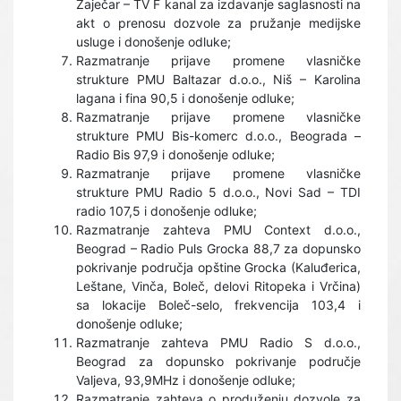
Zaječar – TV F kanal za izdavanje saglasnosti na
akt o prenosu dozvole za pružanje medijske
usluge i donošenje odluke;
Razmatranje prijave promene vlasničke
strukture PMU Baltazar d.o.o., Niš – Karolina
lagana i fina 90,5 i donošenje odluke;
Razmatranje prijave promene vlasničke
strukture PMU Bis-komerc d.o.o., Beograda –
Radio Bis 97,9 i donošenje odluke;
Razmatranje prijave promene vlasničke
strukture PMU Radio 5 d.o.o., Novi Sad – TDI
radio 107,5 i donošenje odluke;
Razmatranje zahteva PMU Context d.o.o.,
Beograd – Radio Puls Grocka 88,7 za dopunsko
pokrivanje područja opštine Grocka (Kaluđerica,
Leštane, Vinča, Boleč, delovi Ritopeka i Vrčina)
sa lokacije Boleč-selo, frekvencija 103,4 i
donošenje odluke;
Razmatranje zahteva PMU Radio S d.o.o.,
Beograd za dopunsko pokrivanje područje
Valjeva, 93,9MHz i donošenje odluke;
Razmatranje zahteva o produženju dozvole za