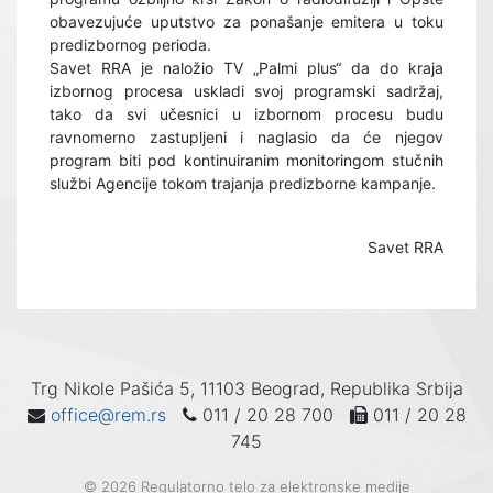
obavezujuće uputstvo za ponašanje emitera u toku
predizbornog perioda.
Savet RRA je naložio TV „Palmi plus“ da do kraja
izbornog procesa uskladi svoj programski sadržaj,
tako da svi učesnici u izbornom procesu budu
ravnomerno zastupljeni i naglasio da će njegov
program biti pod kontinuiranim monitoringom stučnih
službi Agencije tokom trajanja predizborne kampanje.
Savet RRA
Trg Nikole Pašića 5, 11103 Beograd, Republika Srbija
office@rem.rs
011 / 20 28 700
011 / 20 28
745
© 2026 Regulatorno telo za elektronske medije