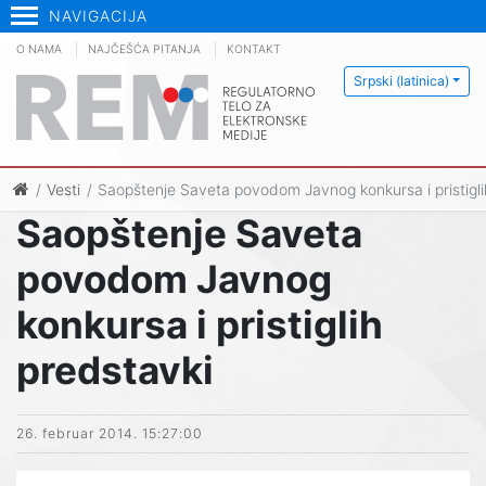
NAVIGACIJA
O NAMA
NAJČEŠĆA PITANJA
KONTAKT
Srpski (latinica)
Vesti
Saopštenje Saveta povodom Javnog konkursa i pristigli
Saopštenje Saveta
povodom Javnog
konkursa i pristiglih
predstavki
26. februar 2014. 15:27:00