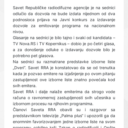
Savet Republičke radiodifuzne agencije je na sednici
odlučio da dozvola ne bude izdata nijednom od dva
podnosioca prijava na Javni konkurs za izdavanje
dozvole za emitovanje programa na nacionalnom
nivou.
Glasanje na sednici je bilo tajno i svaki od kandidata –
TV Nova.RS i TV Kopernikus – dobio je po četiri glasa,
a za donošenje odluke o izdavanju dozvole bilo je
potrebno pet glasova.
Na sednici su razmatrane predstavke izborne liste
„Dveri“. Savet RRA je konstatovao da se od trenutka
kada je pozvao emitere na izjašnjenje po ovom pitanju
zastupljenost ove izborne liste znatno povećala kod
svih emitera.
Savet RRA i dalje nalaže emiterima da strogo vode
računa o ravnomernoj zastupljenosti svih učesnika u
izbornom procesu na njihovim programima.
Članovi Saveta RRA obavili su i razgovor sa
predstavnikom televizije „Palma plus“ i upozorili ga da
enormnim favorizovanjem jedne izborne liste na svom
programu ozbiljno krši Zakon o radiodifuziji i Opšte