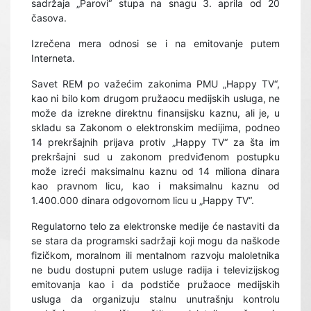
sadržaja „Parovi“ stupa na snagu 3. aprila od 20
časova.
Izrečena mera odnosi se i na emitovanje putem
Interneta.
Savet REM po važećim zakonima PMU „Happy TV“,
kao ni bilo kom drugom pružaocu medijskih usluga, ne
može da izrekne direktnu finansijsku kaznu, ali je, u
skladu sa Zakonom o elektronskim medijima, podneo
14 prekršajnih prijava protiv „Happy TV“ za šta im
prekršajni sud u zakonom predviđenom postupku
može izreći maksimalnu kaznu od 14 miliona dinara
kao pravnom licu, kao i maksimalnu kaznu od
1.400.000 dinara odgovornom licu u „Happy TV“.
Regulatorno telo za elektronske medije će nastaviti da
se stara da programski sadržaji koji mogu da naškode
fizičkom, moralnom ili mentalnom razvoju maloletnika
ne budu dostupni putem usluge radija i televizijskog
emitovanja kao i da podstiče pružaoce medijskih
usluga da organizuju stalnu unutrašnju kontrolu