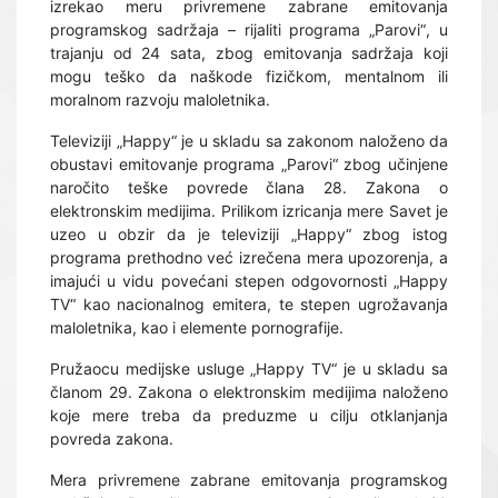
izrekao meru privremene zabrane emitovanja
programskog sadržaja – rijaliti programa „Parovi
“
, u
trajanju od 24 sata, zbog emitovanja sadržaja koji
mogu teško da naškode fizičkom, mentalnom ili
moralnom razvoju maloletnika.
Televiziji „Happy“ je u skladu sa zakonom naloženo da
obustavi emitovanje programa „Parovi“ zbog učinjene
naročito teške povrede člana 28
.
Zakona o
elektronskim medijima. Prilikom izricanja mere Savet je
uzeo u obzir da je televizij
i
„Happy“ zbog istog
programa prethodno već izrečena mera upozorenja, a
imajući u vidu povećani stepen odgovornosti „Happy
TV“ kao nacionalnog emitera, te stepen ugrožavanja
maloletnika, kao i elemente pornografije.
Pružaocu medijske usluge „Happy TV“ je u skladu sa
članom 29. Zakona o elektronskim medijima naloženo
koje mere treba da preduzme u cilju otklanjanja
povreda zakona.
Mera privremene zabrane emitovanja programskog