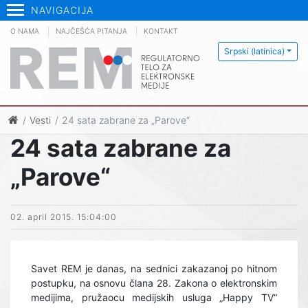
NAVIGACIJA
O NAMA
NAJČEŠĆA PITANJA
KONTAKT
Srpski (latinica)
Vesti
24 sata zabrane za „Parove“
24 sata zabrane za
„Parove“
02. april 2015. 15:04:00
Savet REM je danas, na sednici zakazanoj po hitnom
postupku, na osnovu člana 28
.
Zakona o elektronskim
medijima, pružaocu medijskih usluga „Happy TV“