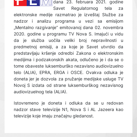
dana 23. februara 2021. godine
Savet Regulatornog tela za
elektronske medije razmatrao je izveštaj Službe za
nadzor i analizu programa u vezi sa emisijom
„Mentalno razgivanje“ emitovanoj dana 02. novembra
2020. godine u programu TV Nova S. Imajući u vidu
da je služba uočila veliki broj nepravilnosti u
predmetnoj emisiji, a za koje je Savet utvrdio da
predstavljaju kršenje odredbi Zakona o elektronskim
medijima i podzakonskih akata, odlučeno je i da se o
tome obaveste luksemburško nezavisno audiovizuelno
telo (ALIA), EPRA, ERGA i OSCE. Ovakva odluka je
doneta jer je dozvola za pružanje medijske usluge TV
Novoj S izdata od strane luksemburškog nezavisnog
audiovizuelnog tela (ALIA).
Istovremeno je doneta i odluka da se u redovan
nadzor stave televizije N1, Nova S i AL Jazeera kao
televizije koje imaju značajnu gledanost.