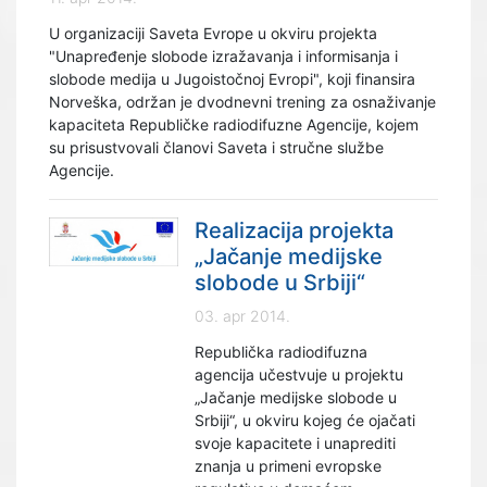
U organizaciji Saveta Evrope u okviru projekta
"Unapređenje slobode izražavanja i informisanja i
slobode medija u Jugoistočnoj Evropi", koji finansira
Norveška, održan je dvodnevni trening za osnaživanje
kapaciteta Republičke radiodifuzne Agencije, kojem
su prisustvovali članovi Saveta i stručne službe
Agencije.
Realizacija projekta
„Jačanje medijske
slobode u Srbiji“
03. apr 2014.
Republička radiodifuzna
agencija učestvuje u projektu
„Jačanje medijske slobode u
Srbiji“, u okviru kojeg će ojačati
svoje kapacitete i unaprediti
znanja u primeni evropske