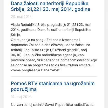
Dana žalosti na teritoriji Republike
Srbije, 21,22 i 23. maj 2014. godine
20. maj 2014.
Vlada Republike Srbije proglasila je 21, 22 i 23. maj
2014. godine za Dane žalosti na teritoriji Republike
Srbije.
Od stupanja na snagu Zakona o izmenama i
dopunama Zakona o obeležavanju dana žalosti na
teritoriji Republike Srbije („Službeni glasnik“, broj
30/10), Republička radiodifuzna agencija, kao
povereni posao, vrši nadzor na primenom odredbi koje
se odnose na programe radio i televizijskih emitera u
vreme proglašenja Dana žalosti.
Pomoć RTV stanicama na ugroženim
područjima
19. maj 2014.
Na vanrednoj sednici Savet Republičke radiodifuzne