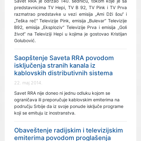
Savet RRA je održao 140. sednicu, tokom koje je sa
predstavnicima TV Hepi, TV B 92, TV Pink i TV Prva
razmatrao predstavke u vezi emisija „Ami Dži šou“ i
„Teška reč“ Televizije Pink, emisija „Bulevar“ Televizije
B92, emisija „Eksploziv“ Televizije Prva i emisija „Goli
život“ na Televiziji Hepi u kojima je gostovao Kristijan
Golubović.
Saopštenje Saveta RRA povodom
isključenja stranih kanala iz
kablovskih distributivnih sistema
22. maj 2014.
Savet RRA nije doneo ni jednu odluku kojom se
ograničava ili preporučuje kablovskim emiterima na
području Srbije da iz svoje ponude isključe programe
koji se emituju iz inostranstva.
Obaveštenje radijskim i televizijskim
emiterima povodom proglašenja