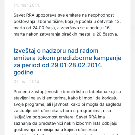
14. mar 2014.
Savet RRA upozorava sve emitere na neophodnost
poštovanja izborne tišine, koja je počela u četvrtak 13.
marta od 24.00 časa, a završava se u nedelju 16.
marta nakon zatvaranja biračkih mesta, u 20 časova.
Izveštaj o nadzoru nad radom
emitera tokom predizborne kampanje
za period od 29.01-28.02.2014.
godine
07. mar 2014.
Procenti zastupljenosti izbornih lista u tabelama koji su
stavljeni na uvid emiterima, kako bi mogli da koriguju
svoje programe, ali i javnosti kako bi mogla da sagleda
zastupljenost učesnika izbora u programima, nisu
isključiva odgovornost emitera. Savet RRA ima
saznanja da predstavnici nekih izbornih lista odbijaju
gostovanja u emisijama u kojima učestvuju