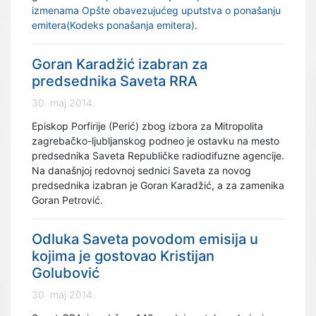
izmenama Opšte obavezujućeg uputstva o ponašanju
emitera(Kodeks ponašanja emitera)
.
Goran Karadžić izabran za
predsednika Saveta RRA
30. maj 2014.
Episkop Porfirije (Perić) zbog izbora za Mitropolita
zagrebačko-ljubljanskog podneo je ostavku na mesto
predsednika Saveta Republičke radiodifuzne agencije.
Na današnjoj redovnoj sednici Saveta za novog
predsednika izabran je Goran Karadžić, a za zamenika
Goran Petrović.
Odluka Saveta povodom emisija u
kojima je gostovao Kristijan
Golubović
30. maj 2014.