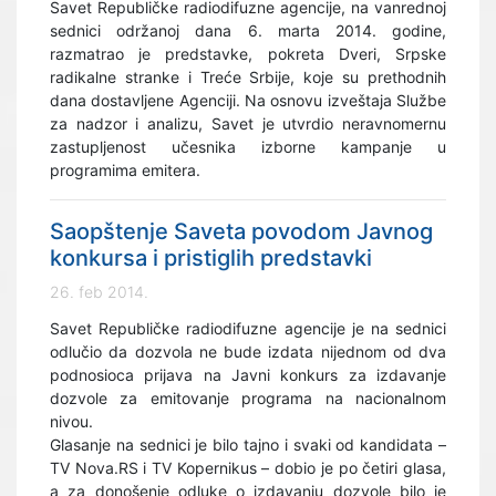
Savet Republičke radiodifuzne agencije, na vanrednoj
sednici održanoj dana 6. marta 2014. godine,
razmatrao je predstavke, pokreta Dveri, Srpske
radikalne stranke i Treće Srbije, koje su prethodnih
dana dostavljene Agenciji. Na osnovu izveštaja Službe
za nadzor i analizu, Savet je utvrdio neravnomernu
zastupljenost učesnika izborne kampanje u
programima emitera.
Saopštenje Saveta povodom Javnog
konkursa i pristiglih predstavki
26. feb 2014.
Savet Republičke radiodifuzne agencije je na sednici
odlučio da dozvola ne bude izdata nijednom od dva
podnosioca prijava na Javni konkurs za izdavanje
dozvole za emitovanje programa na nacionalnom
nivou.
Glasanje na sednici je bilo tajno i svaki od kandidata –
TV Nova.RS i TV Kopernikus – dobio je po četiri glasa,
a za donošenje odluke o izdavanju dozvole bilo je