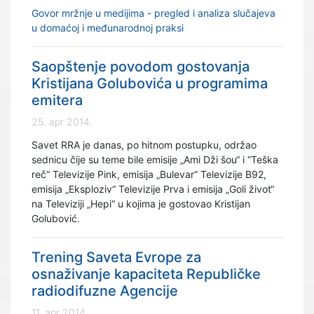
Govor mržnje u medijima - pregled i analiza slučajeva
u domaćoj i međunarodnoj praksi
Saopštenje povodom gostovanja
Kristijana Golubovića u programima
emitera
25. apr 2014.
Savet RRA je danas, po hitnom postupku, održao
sednicu čije su teme bile emisije „Ami Dži šou“ i “Teška
reč“ Televizije Pink, emisija „Bulevar“ Televizije B92,
emisija „Eksploziv“ Televizije Prva i emisija „Goli život“
na Televiziji „Hepi“ u kojima je gostovao Kristijan
Golubović.
Trening Saveta Evrope za
osnaživanje kapaciteta Republičke
radiodifuzne Agencije
11. apr 2014.