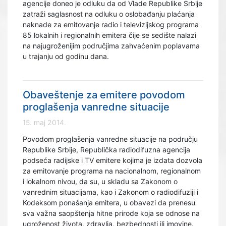
agencije doneo je odluku da od Vlade Republike Srbije
zatraži saglasnost na odluku o oslobađanju plaćanja
naknade za emitovanje radio i televizijskog programa
85 lokalnih i regionalnih emitera čije se sedište nalazi
na najugroženijim područjima zahvaćenim poplavama
u trajanju od godinu dana.
Obaveštenje za emitere povodom
proglašenja vanredne situacije
15. maj 2014.
Povodom proglašenja vanredne situacije na području
Republike Srbije, Republička radiodifuzna agencija
podseća radijske i TV emitere kojima je izdata dozvola
za emitovanje programa na nacionalnom, regionalnom
i lokalnom nivou, da su, u skladu sa Zakonom o
vanrednim situacijama, kao i Zakonom o radiodifuziji i
Kodeksom ponašanja emitera, u obavezi da prenesu
sva važna saopštenja hitne prirode koja se odnose na
ugroženost života, zdravlja, bezbednosti ili imovine.