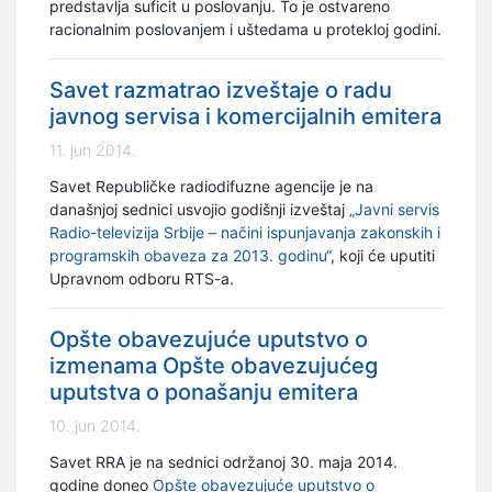
predstavlja suficit u poslovanju. To je ostvareno
racionalnim poslovanjem i uštedama u protekloj godini.
Savet razmatrao izveštaje o radu
javnog servisa i komercijalnih emitera
11. jun 2014.
Savet Republičke radiodifuzne agencije je na
današnjoj sednici usvojio godišnji izveštaj
„Javni servis
Radio-televizija Srbije – načini ispunjavanja zakonskih i
programskih obaveza za 2013. godinu“
, koji će uputiti
Upravnom odboru RTS-a.
Opšte obavezujuće uputstvo o
izmenama Opšte obavezujućeg
uputstva o ponašanju emitera
10. jun 2014.
Savet RRA je na sednici održanoj 30. maja 2014.
godine doneo
Opšte obavezujuće uputstvo o