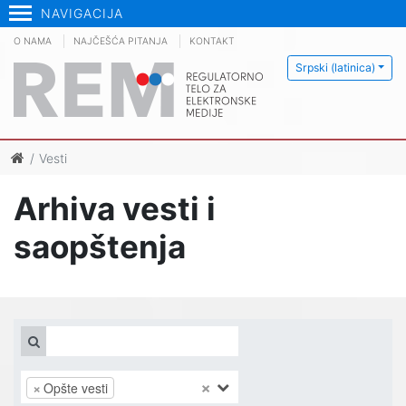
NAVIGACIJA
O NAMA
NAJČEŠĆA PITANJA
KONTAKT
Srpski (latinica)
Vesti
Arhiva vesti i
saopštenja
×
×
Opšte vesti