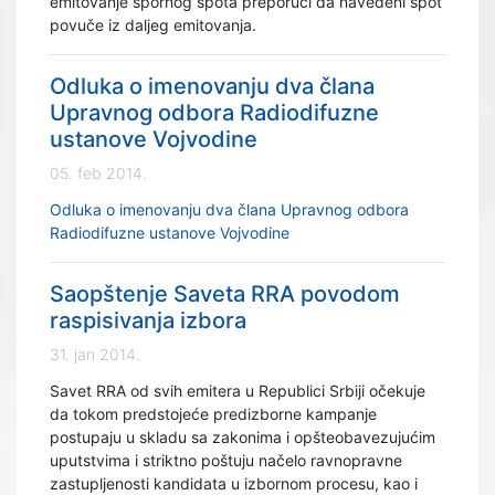
emitovanje spornog spota preporuči da navedeni spot
povuče iz daljeg emitovanja.
Odluka o imenovanju dva člana
Upravnog odbora Radiodifuzne
ustanove Vojvodine
05. feb 2014.
Odluka o imenovanju dva člana Upravnog odbora
Radiodifuzne ustanove Vojvodine
Saopštenje Saveta RRA povodom
raspisivanja izbora
31. jan 2014.
Savet RRA od svih emitera u Republici Srbiji očekuje
da tokom predstojeće predizborne kampanje
postupaju u skladu sa zakonima i opšteobavezujućim
uputstvima i striktno poštuju načelo ravnopravne
zastupljenosti kandidata u izbornom procesu, kao i