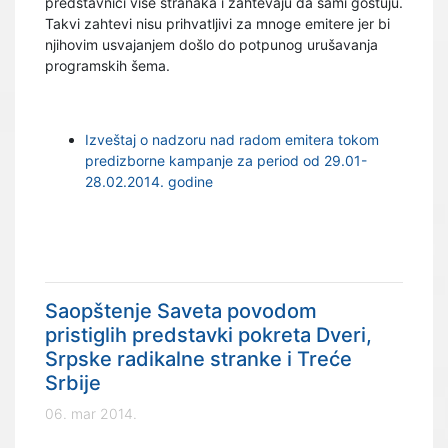
predstavnici više stranaka i zahtevaju da sami gostuju.
Takvi zahtevi nisu prihvatljivi za mnoge emitere jer bi
njihovim usvajanjem došlo do potpunog urušavanja
programskih šema.
Izveštaj o nadzoru nad radom emitera tokom
predizborne kampanje za period od 29.01-
28.02.2014. godine
Saopštenje Saveta povodom
pristiglih predstavki pokreta Dveri,
Srpske radikalne stranke i Treće
Srbije
06. mar 2014.