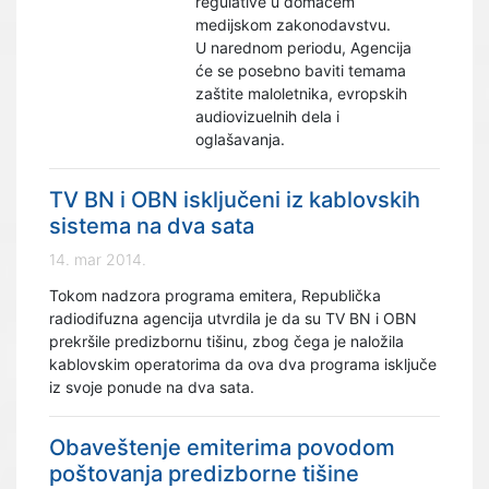
regulative u domaćem
medijskom zakonodavstvu.
U narednom periodu, Agencija
će se posebno baviti temama
zaštite maloletnika, evropskih
audiovizuelnih dela i
oglašavanja.
TV BN i OBN isključeni iz kablovskih
sistema na dva sata
14. mar 2014.
Tokom nadzora programa emitera, Republička
radiodifuzna agencija utvrdila je da su TV BN i OBN
prekršile predizbornu tišinu, zbog čega je naložila
kablovskim operatorima da ova dva programa isključe
iz svoje ponude na dva sata.
Obaveštenje emiterima povodom
poštovanja predizborne tišine