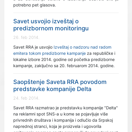
potrebno pet glasova.
Savet usvojio izveštaj o
predizbornom monitoringu
26. feb 2014.
Savet RRA je usvojio
Izveštaj o nadzoru nad radom
emitera tokom predizborne kampanje
za republičke i
lokalne izbore 2014. godine od početka predizborne
kampanje, zaključno sa 20. februarom 2014. godine.
Saopštenje Saveta RRA povodom
predstavke kompanije Delta
24. feb 2014.
Savet RRA razmatrao je predstavku kompanije "Delta"
na reklamni spot SNS-a u kome se pojavljuje više
privrednih društava i kompanija i odlučio da Srpskoj
naprednoj stranci, koja je proizvela i ugovorila