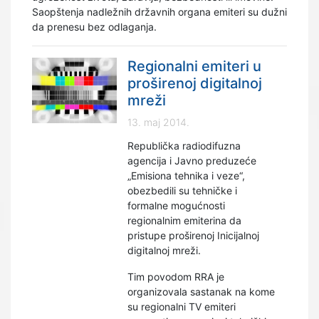
Saopštenja nadležnih državnih organa emiteri su dužni
da prenesu bez odlaganja.
Regionalni emiteri u
proširenoj digitalnoj
mreži
13. maj 2014.
Republička radiodifuzna
agencija i Javno preduzeće
„Emisiona tehnika i veze“,
obezbedili su tehničke i
formalne mogućnosti
regionalnim emiterina da
pristupe proširenoj Inicijalnoj
digitalnoj mreži.
Tim povodom RRA je
organizovala sastanak na kome
su regionalni TV emiteri