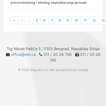
pravovremenog i istinitog obaveštavanja javnosti.
«
‹
...
5
6
7
8
9
10
11
12
13
Trg Nikole Pašića 5, 11103 Beograd, Republika Srbija
office@rem.rs
011 / 20 28 700
011 / 20 28
745
© 2026 Regulatorno telo za elektronske medije