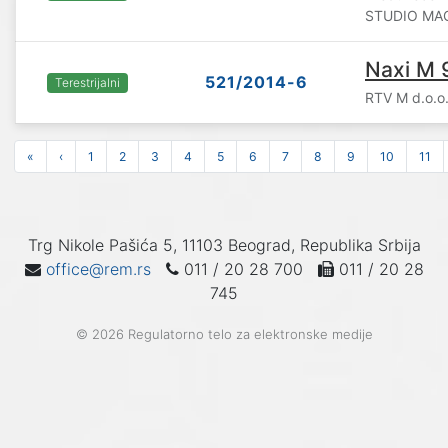
STUDIO MAG 
Naxi M 
521/2014-6
Terestrijalni
RTV M d.o.o
«
‹
1
2
3
4
5
6
7
8
9
10
11
Trg Nikole Pašića 5, 11103 Beograd, Republika Srbija
office@rem.rs
011 / 20 28 700
011 / 20 28
745
© 2026 Regulatorno telo za elektronske medije