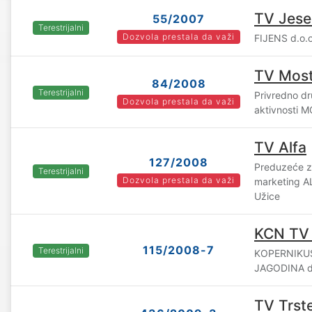
TV Jese
55/2007
Terestrijalni
Dozvola prestala da važi
FIJENS d.o.
TV Most
84/2008
Terestrijalni
Privredno dru
Dozvola prestala da važi
aktivnosti M
TV Alfa
127/2008
Preduzeće za 
Terestrijalni
Dozvola prestala da važi
marketing A
Užice
KCN TV
115/2008-7
Terestrijalni
KOPERNIKUS
JAGODINA d.
TV Trst