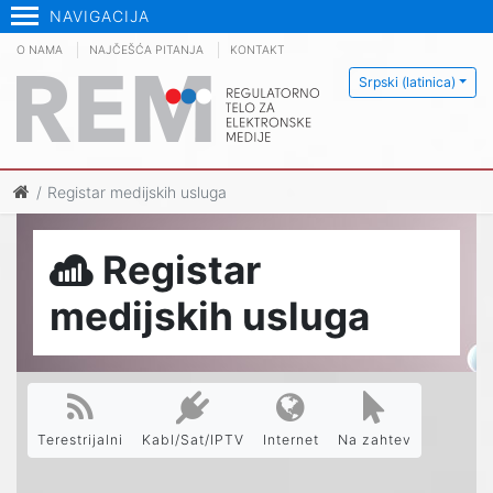
NAVIGACIJA
O NAMA
NAJČEŠĆA PITANJA
KONTAKT
Srpski (latinica)
Registar medijskih usluga
Registar
medijskih usluga
Terestrijalni
Kabl/Sat/IPTV
Internet
Na zahtev