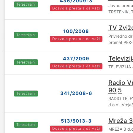
436/2009-3
Terestrijalni
Javno predu
Dozvola prestala da važi
TRSTENIK, T
TV Zviž
100/2008
Terestrijalni
Privredno dr
Dozvola prestala da važi
promet PEK-
Televizi
437/2009
Terestrijalni
Dozvola prestala da važi
TELEVIZIJA 
Radio V
90,5
341/2008-6
Terestrijalni
RADIO TELE
d.o.o., Vrnj
Mreža 3
513/5013-3
Terestrijalni
Dozvola prestala da važi
MREŽA 3 d.o