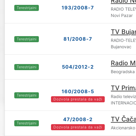
Radio N
193/2008-7
Terestrijalni
RADIO TELEV
Novi Pazar
TV Buja
81/2008-7
Terestrijalni
RADIO-TELE
Bujanovac
Radio Ma
504/2012-2
Terestrijalni
Beogradska 
TV Prim
160/2008-5
Terestrijalni
Radio televi
Dozvola prestala da važi
INTERNACION
TV Čač
47/2008-2
Terestrijalni
Dozvola prestala da važi
Akcionarsko