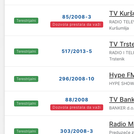
TV Kurš
85/2008-3
Terestrijalni
RADIO TELE
Dozvola prestala da važi
Kuršumlija
TV Trst
517/2013-5
Terestrijalni
RADIO I TEL
Trstenik
Hype FM
296/2008-10
Terestrijalni
HYPE SHOWTI
TV Bank
88/2008
Terestrijalni
Dozvola prestala da važi
BANKER d.o.
Radio M
303/2008-3
Terestrijalni
Preduzeće za