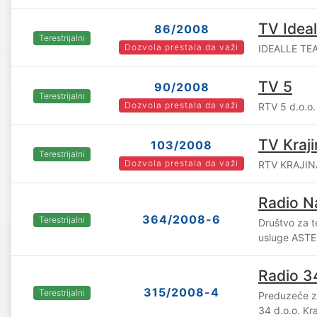
TV Ideal
86/2008
Terestrijalni
Dozvola prestala da važi
IDEALLE TEA
TV 5
90/2008
Terestrijalni
Dozvola prestala da važi
RTV 5 d.o.o.
TV Kraj
103/2008
Terestrijalni
Dozvola prestala da važi
RTV KRAJINA
Radio N
364/2008-6
Terestrijalni
Društvo za t
usluge ASTER
Radio 3
315/2008-4
Terestrijalni
Preduzeće z
34 d.o.o. Kr