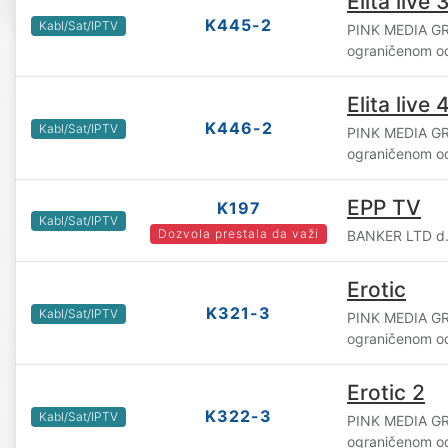
Elita live 
K445-2
Kabl/Sat/IPTV
PINK MEDIA GR
ograničenom o
Elita live 
K446-2
Kabl/Sat/IPTV
PINK MEDIA GR
ograničenom o
EPP TV
K197
Kabl/Sat/IPTV
Dozvola prestala da važi
BANKER LTD d.o
Erotic
K321-3
Kabl/Sat/IPTV
PINK MEDIA GR
ograničenom o
Erotic 2
K322-3
Kabl/Sat/IPTV
PINK MEDIA GR
ograničenom o