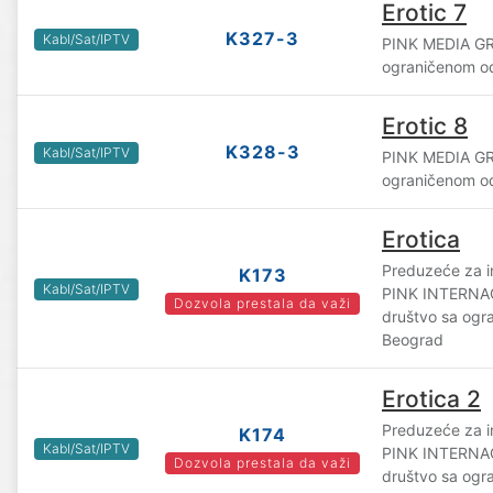
Erotic 7
K327-3
Kabl/Sat/IPTV
PINK MEDIA GR
ograničenom o
Erotic 8
K328-3
Kabl/Sat/IPTV
PINK MEDIA GR
ograničenom o
Erotica
Preduzeće za i
K173
Kabl/Sat/IPTV
PINK INTERN
Dozvola prestala da važi
društvo sa og
Beograd
Erotica 2
Preduzeće za i
K174
Kabl/Sat/IPTV
PINK INTERN
Dozvola prestala da važi
društvo sa og