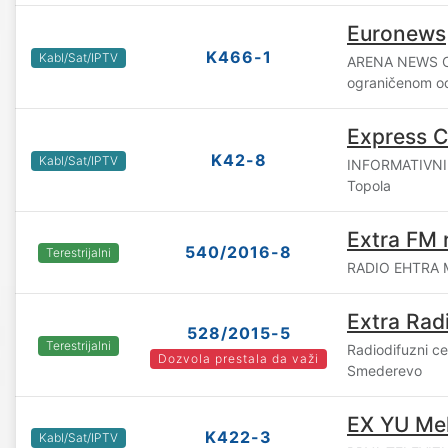
Euronews
K466-1
Kabl/Sat/IPTV
ARENA NEWS C
ograničenom o
Express 
K42-8
Kabl/Sat/IPTV
INFORMATIVNI 
Topola
Extra FM 
540/2016-8
Terestrijalni
RADIO EHTRA M
Extra Rad
528/2015-5
Terestrijalni
Radiodifuzni c
Dozvola prestala da važi
Smederevo
EX YU Me
K422-3
Kabl/Sat/IPTV