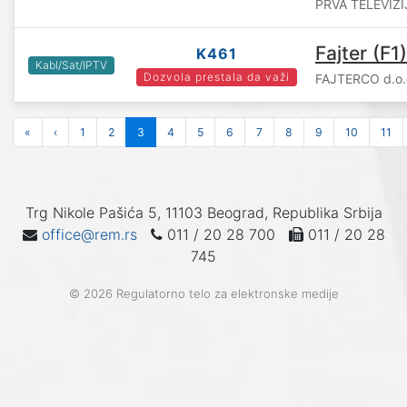
PRVA TELEVIZIJ
Fajter (F1)
K461
Kabl/Sat/IPTV
Dozvola prestala da važi
FAJTERCO d.o.
«
‹
1
2
3
4
5
6
7
8
9
10
11
Trg Nikole Pašića 5, 11103 Beograd, Republika Srbija
office@rem.rs
011 / 20 28 700
011 / 20 28
745
© 2026 Regulatorno telo za elektronske medije