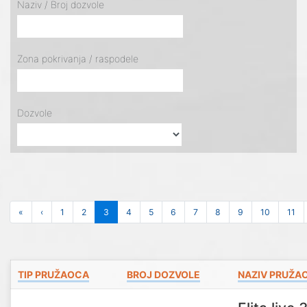
Naziv / Broj dozvole
Zona pokrivanja / raspodele
Dozvole
«
‹
1
2
3
4
5
6
7
8
9
10
11
TIP PRUŽAOCA
BROJ DOZVOLE
NAZIV PRUŽA