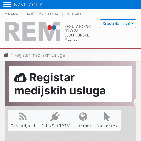
NAVIGACIJA
O NAMA
NAJČEŠĆA PITANJA
KONTAKT
Srpski (latinica)
Registar medijskih usluga
Registar
medijskih usluga
Terestrijalni
Kabl/Sat/IPTV
Internet
Na zahtev