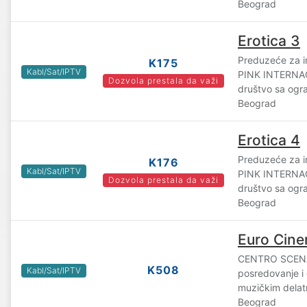
Beograd
Erotica 3
Preduzeće za i
K175
Kabl/Sat/IPTV
PINK INTERN
Dozvola prestala da važi
društvo sa og
Beograd
Erotica 4
Preduzeće za i
K176
Kabl/Sat/IPTV
PINK INTERN
Dozvola prestala da važi
društvo sa og
Beograd
Euro Cine
CENTRO SCENA
K508
Kabl/Sat/IPTV
posredovanje i 
muzičkim delatn
Beograd