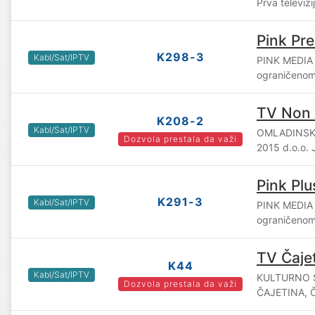
Prva televizi
Pink Pr
K298-3
Kabl/Sat/IPTV
PINK MEDIA
ograničenom
TV Non
K208-2
Kabl/Sat/IPTV
OMLADINSK
Dozvola prestala da važi
2015 d.o.o.
Pink Plu
K291-3
Kabl/Sat/IPTV
PINK MEDIA
ograničenom
TV Čaje
K44
Kabl/Sat/IPTV
KULTURNO 
Dozvola prestala da važi
ČAJETINA, Č