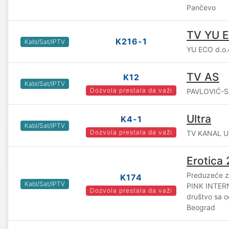
Pančevo
TV YU 
K216-1
Kabl/Sat/IPTV
YU ECO d.o.o
TV AS
K12
Kabl/Sat/IPTV
Dozvola prestala da važi
PAVLOVIĆ-SJ 
Ultra
K4-1
Kabl/Sat/IPTV
Dozvola prestala da važi
TV KANAL UL
Erotica 
Preduzeće za
K174
Kabl/Sat/IPTV
PINK INTE
Dozvola prestala da važi
društvo sa 
Beograd