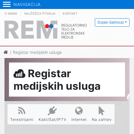
NAVIGACIJA
O NAMA
NAJČEŠĆA PITANJA
KONTAKT
Srpski (latinica)
Registar medijskih usluga
Registar
medijskih usluga
Terestrijalni
Kabl/Sat/IPTV
Internet
Na zahtev