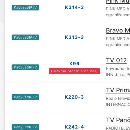
Pink Mu
K314-3
Kabl/Sat/IPTV
PINK MEDIA
ograničenom
Bravo M
K313-3
Kabl/Sat/IPTV
PINK MEDIA
ograničenom
TV 012
K96
Kabl/Sat/IPTV
Privredno d
Dozvola prestala da važi
INN d.o.o. 
TV Prim
K220-3
Kabl/Sat/IPTV
Radio televi
INTERNACION
TV Pan
K242-4
Kabl/Sat/IPTV
RADIOTELEV