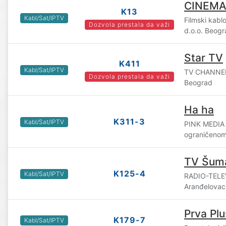
CINEMA
K13
Kabl/Sat/IPTV
Filmski kab
Dozvola prestala da važi
d.o.o. Beog
Star TV
K411
Kabl/Sat/IPTV
TV CHANNEL
Dozvola prestala da važi
Beograd
Ha ha
K311-3
Kabl/Sat/IPTV
PINK MEDIA
ograničenom
TV Šuma
K125-4
Kabl/Sat/IPTV
RADIO-TELEV
Aranđelovac
Prva Plu
K179-7
Kabl/Sat/IPTV