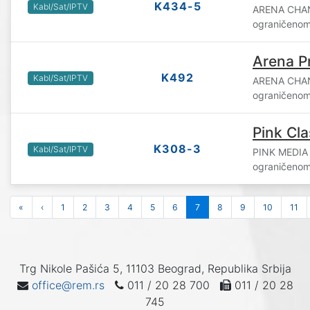
K434-5
Kabl/Sat/IPTV
ARENA CHAN
ograničenom
Arena P
K492
Kabl/Sat/IPTV
ARENA CHAN
ograničeno
Pink Cla
K308-3
Kabl/Sat/IPTV
PINK MEDIA
ograničenom
«
‹
1
2
3
4
5
6
7
8
9
10
11
Trg Nikole Pašića 5, 11103 Beograd, Republika Srbija
office@rem.rs
011 / 20 28 700
011 / 20 28
745