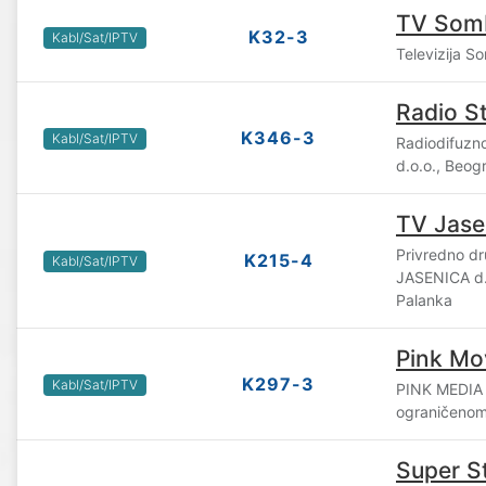
TV Som
K32-3
Kabl/Sat/IPTV
Televizija S
Radio S
K346-3
Kabl/Sat/IPTV
Radiodifuzn
d.o.o., Beog
TV Jase
Privredno d
K215-4
Kabl/Sat/IPTV
JASENICA d.
Palanka
Pink Mo
K297-3
Kabl/Sat/IPTV
PINK MEDIA
ograničenom
Super S