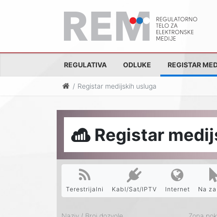
REGULATIVA
ODLUKE
REGISTAR MED
Registar medijskih usluga
Registar medij
Terestrijalni
Kabl/Sat/IPTV
Internet
Na za
Naziv / Broj dozvole
Zona pokr