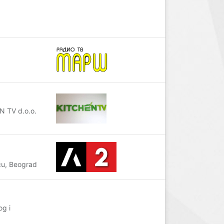
N TV d.o.o.
u, Beograd
og i