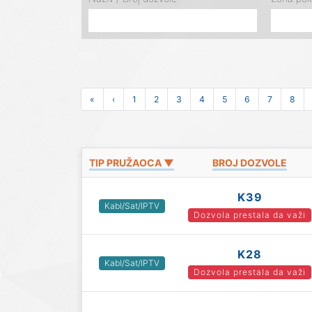
«
‹
1
2
3
4
5
6
7
8
TIP PRUŽAOCA ▼
BROJ DOZVOLE
K39
Kabl/Sat/IPTV
Dozvola prestala da važi
K28
Kabl/Sat/IPTV
Dozvola prestala da važi