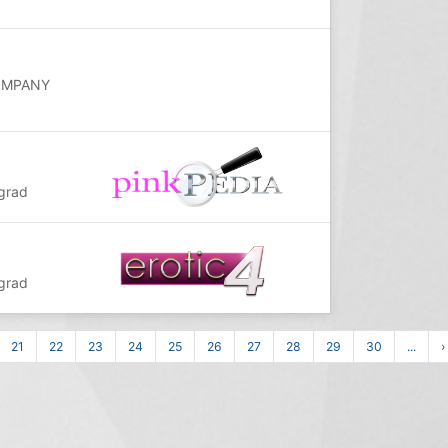
COMPANY
grad
grad
21
22
23
24
25
26
27
28
29
30
...
›