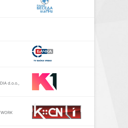
IA d.o.o.,
NETWORK