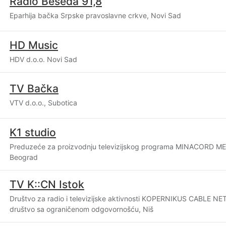
Radio Beseda 91,8
Eparhija bačka Srpske pravoslavne crkve, Novi Sad
HD Music
HDV d.o.o. Novi Sad
TV Bačka
VTV d.o.o., Subotica
K1 studio
Preduzeće za proizvodnju televizijskog programa MINACORD MED
Beograd
TV K::CN Istok
Društvo za radio i televizijske aktivnosti KOPERNIKUS CABLE 
društvo sa ograničenom odgovornošću, Niš