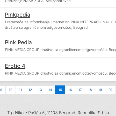
Udruženje NAŠA ŽUPA, Aleksandrovac
Pinkpedia
Preduzeće za informisanje i marketing PINK INTERNACIONAL 
društvo sa ograničenom odgovornošću, Beograd
Pink Pedia
PINK MEDIA GROUP društvo sa ograničenom odgovornošću, Beo
Erotic 4
PINK MEDIA GROUP društvo sa ograničenom odgovornošću, Beo
9
10
11
12
13
14
15
16
17
18
19
20
Trg Nikole Pašića 5, 11103 Beograd, Republika Srbija