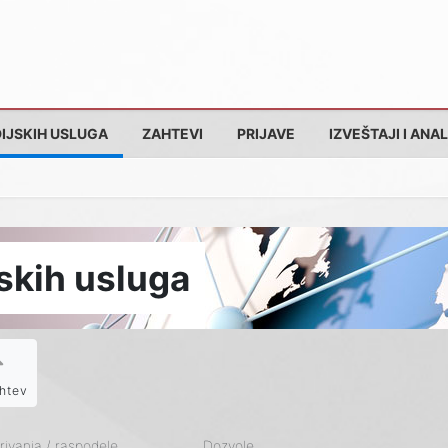
IJSKIH USLUGA
ZAHTEVI
PRIJAVE
IZVEŠTAJI I ANAL
skih usluga
htev
ivanja / raspodele
Dozvole