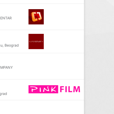
 CENTAR
u, Beograd
COMPANY
grad