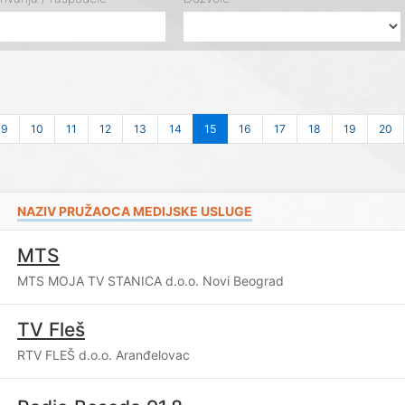
9
10
11
12
13
14
15
16
17
18
19
20
NAZIV PRUŽAOCA MEDIJSKE USLUGE
MTS
MTS MOJA TV STANICA d.o.o. Novi Beograd
TV Fleš
RTV FLEŠ d.o.o. Aranđelovac