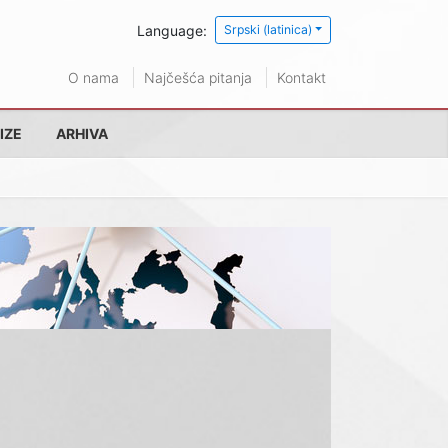
Language:
Srpski (latinica)
O nama
Najčešća pitanja
Kontakt
IZE
ARHIVA