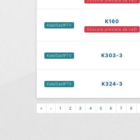
Dozvola prestala da važi
K160
Kabl/Sat/IPTV
Dozvola prestala da važi
K303-3
Kabl/Sat/IPTV
K324-3
Kabl/Sat/IPTV
«
‹
1
2
3
4
5
6
7
8