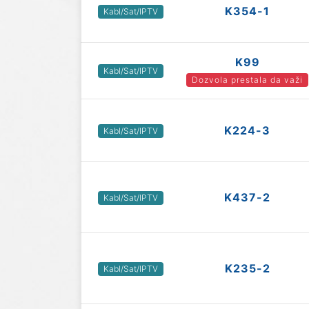
K354-1
Kabl/Sat/IPTV
K99
Kabl/Sat/IPTV
Dozvola prestala da važi
K224-3
Kabl/Sat/IPTV
K437-2
Kabl/Sat/IPTV
K235-2
Kabl/Sat/IPTV