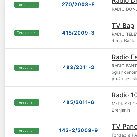
Radio D
270/2008-8
Terestrijalni
RADIO DONJI
TV Bap
415/2009-3
Terestrijalni
RADIO TELE
d.o.o. Bačka
Radio Fa
RADIO FANTA
483/2011-2
Terestrijalni
ograničenom
pružanje usl
Radio 1
485/2011-6
Terestrijalni
MEDIJSKI CE
Zrenjanin
TV Pan
143-2/2008-9
Terestrijalni
Fondacija P