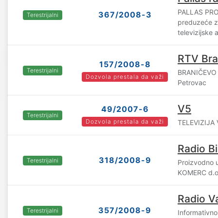
PALLAS PRO
367/2008-3
Terestrijalni
preduzeće za
televizijske 
RTV Bra
157/2008-8
Terestrijalni
BRANIČEVO 
Dozvola prestala da važi
Petrovac
V5
49/2007-6
Terestrijalni
Dozvola prestala da važi
TELEVIZIJA V
Radio Bi
318/2008-9
Terestrijalni
Proizvodno 
KOMERC d.o.
Radio Va
357/2008-9
Terestrijalni
Informativn