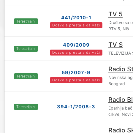
TV 5
441/2010-1
Terestrijalni
Društvo sa 
Dozvola prestala da važi
RTV 5, Niš
TV S
409/2009
Terestrijalni
Dozvola prestala da važi
TELEVIZIJA 
Radio St
59/2007-9
Terestrijalni
Novinska ag
Dozvola prestala da važi
Beograd
Radio B
394-1/2008-3
Terestrijalni
Eparhija ba
crkve, Novi
Radio S