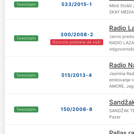
533/2015-1
Terestrijalni
Miloš Stošić
SKAY MEDIA
Radio L
300/2008-2
Javno predu
Terestrijalni
Dozvola prestala da važi
RADIO LAZA
odgovornošć
Radio N
Jasmina Radi
515/2013-4
Terestrijalni
emitovanje 
AMORE, Jag
Sandža
150/2008-8
Terestrijalni
SANDŽAK TEL
Pazar
Pallas r