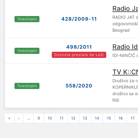
Radio J
RADIO JAT d
428/2009-11
Terestrijalni
odgovornošću
Beograd
Radio Id
498/2011
Terestrijalni
Dozvola prestala da važi
IDI-NINČIĆ d.
TV K::C
Društvo za ra
558/2020
Terestrijalni
KOPERNIKU
društvo sa 
Niš
«
‹
...
9
10
11
12
13
14
15
16
17