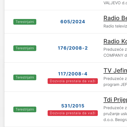
VALJEVO d.o
Radio B
605/2024
Terestrijalni
Radio televi
Radio Ko
176/2008-2
Terestrijalni
Preduzeće z
COMPANY d.o
TV Jefim
117/2008-4
Terestrijalni
Preduzeće za
Dozvola prestala da važi
program JEF
Tdi Prije
531/2015
Preduzeće za
Terestrijalni
Dozvola prestala da važi
pružanje us
d.o.o. Beog