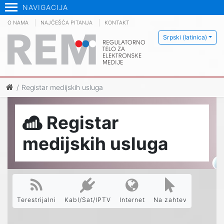
NAVIGACIJA
O NAMA
NAJČEŠĆA PITANJA
KONTAKT
Srpski (latinica)
Registar medijskih usluga
Registar
medijskih usluga
Terestrijalni
Kabl/Sat/IPTV
Internet
Na zahtev