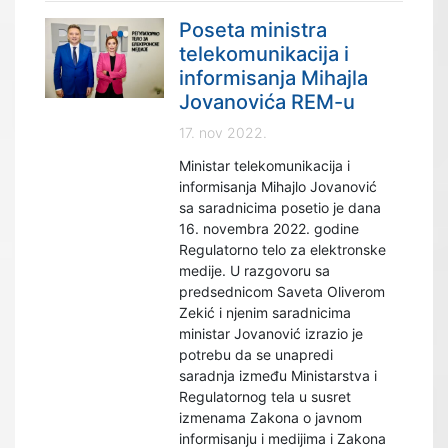
Poseta ministra
telekomunikacija i
informisanja Mihajla
Jovanovića REM-u
17. nov 2022.
Ministar telekomunikacija i
informisanja Mihajlo Jovanović
sa saradnicima posetio je dana
16. novembra 2022. godine
Regulatorno telo za elektronske
medije. U razgovoru sa
predsednicom Saveta Oliverom
Zekić i njenim saradnicima
ministar Jovanović izrazio je
potrebu da se unapredi
saradnja između Ministarstva i
Regulatornog tela u susret
izmenama Zakona o javnom
informisanju i medijima i Zakona