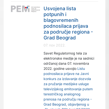
Usvojena lista
potpunih i
blagovremenih
podnosilaca prijava
za područje regiona -
Grad Beograd
07. nov 2022.
Savet Regulatornog tela za
elektronske medije je na sednici
održanoj dana 07. novembra
2022. godine usvojio
Listu
podnosilaca prijave na Javni
konkurs za izdavanje dozvola
za pružanje medijske usluge
televizijskog emitovanja putem
terestričkog analognog
prenosa na području regiona -
Grad Beograd, objavljenog u