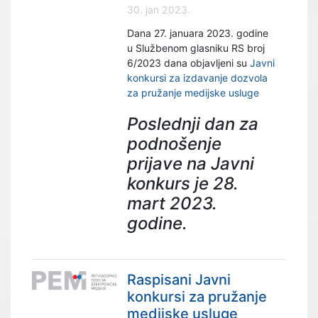
30. jan 2023.
Dana 27. januara 2023. godine
u Službenom glasniku RS broj
6/2023 dana objavljeni su
Javni
konkursi za izdavanje dozvola
za pružanje medijske usluge
Poslednji dan za
podnošenje
prijave na Javni
konkurs je 28.
mart 2023.
godine.
Raspisani Javni
konkursi za pružanje
medijske usluge