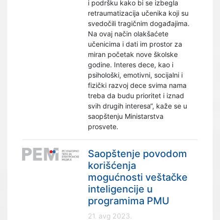
i podršku kako bi se izbegla
retraumatizacija učenika koji su
svedočili tragičnim događajima.
Na ovaj način olakšaćete
učenicima i dati im prostor za
miran početak nove školske
godine. Interes dece, kao i
psihološki, emotivni, socijalni i
fizički razvoj dece svima nama
treba da budu prioritet i iznad
svih drugih interesa“, kaže se u
saopštenju Ministarstva
prosvete.
Saopštenje povodom
korišćenja
mogućnosti veštačke
inteligencije u
programima PMU
21. avg 2023.