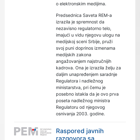
o elektronskim medijima.
Predsednica Saveta REM-a
izrazila je spremnost da
nezavisno regulatorno telo,
imajući u vidu njegovu ulogu na
medijskoj sceni Srbije, pruži
svoj puni doprinos izmenama
medijskih zakona
angažovanjem najstručnijih
kadrova. Ona je izrazila želju za
daljim unapređenjem saradnje
Regulatora i nadležnog
ministarstva, pri čemu je
posebno istakla da je ovo prva
poseta nadležnog ministra
Regulatoru od njegovog
osnivanja 2003. godine.
Raspored javnih
razgovora sa