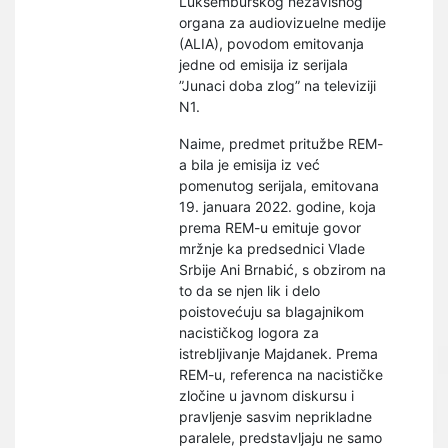
Luksemburškog nezavisnog
organa za audiovizuelne medije
(ALIA), povodom emitovanja
jedne od emisija iz serijala
”Junaci doba zlog” na televiziji
N1.
Naime, predmet pritužbe REM-
a bila je emisija iz već
pomenutog serijala, emitovana
19. januara 2022. godine, koja
prema REM-u emituje govor
mržnje ka predsednici Vlade
Srbije Ani Brnabić, s obzirom na
to da se njen lik i delo
poistovećuju sa blagajnikom
nacističkog logora za
istrebljivanje Majdanek. Prema
REM-u, referenca na nacističke
zločine u javnom diskursu i
pravljenje sasvim neprikladne
paralele, predstavljaju ne samo