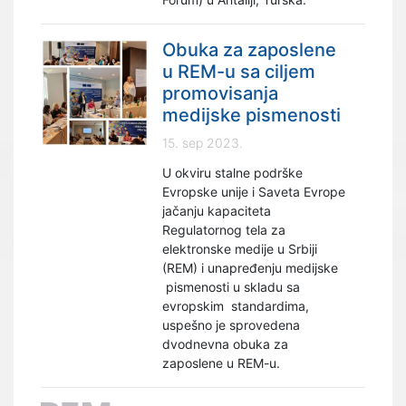
Obuka za zaposlene
u REM-u sa ciljem
promovisanja
medijske pismenosti
15. sep 2023.
U okviru stalne podrške
Evropske unije i Saveta Evrope
jačanju kapaciteta
Regulatornog tela za
elektronske medije u Srbiji
(REM) i unapređenju medijske
pismenosti u skladu sa
evropskim standardima,
uspešno je sprovedena
dvodnevna obuka za
zaposlene u REM-u.