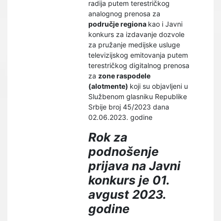
radija putem terestričkog
analognog prenosa za
područje regiona
kao i Javni
konkurs za izdavanje dozvole
za pružanje medijske usluge
televizijskog emitovanja putem
terestričkog digitalnog prenosa
za
zone raspodele
(alotmente)
koji su objavljeni u
Službenom glasniku Republike
Srbije broj 45/2023 dana
02.06.2023. godine
Rok za
podnošenje
prijava na Javni
konkurs je 01.
avgust 2023.
godine