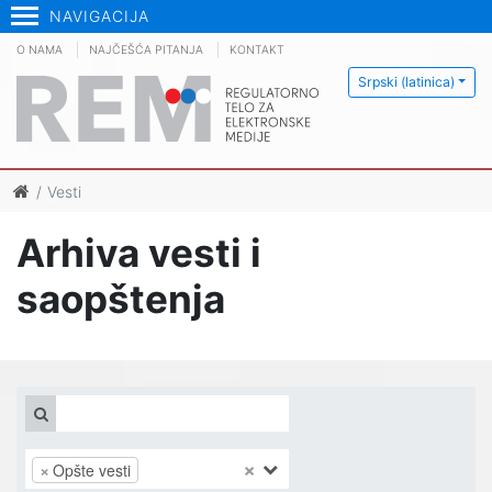
NAVIGACIJA
O NAMA
NAJČEŠĆA PITANJA
KONTAKT
Srpski (latinica)
Vesti
Arhiva vesti i
saopštenja
×
×
Opšte vesti