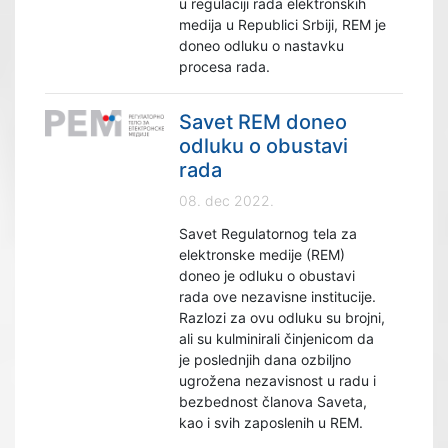
u regulaciji rada elektronskih
medija u Republici Srbiji, REM je
doneo odluku o nastavku
procesa rada.
Savet REM doneo
odluku o obustavi
rada
08. dec 2022.
Savet Regulatornog tela za
elektronske medije (REM)
doneo je odluku o obustavi
rada ove nezavisne institucije.
Razlozi za ovu odluku su brojni,
ali su kulminirali činjenicom da
je poslednjih dana ozbiljno
ugrožena nezavisnost u radu i
bezbednost članova Saveta,
kao i svih zaposlenih u REM.