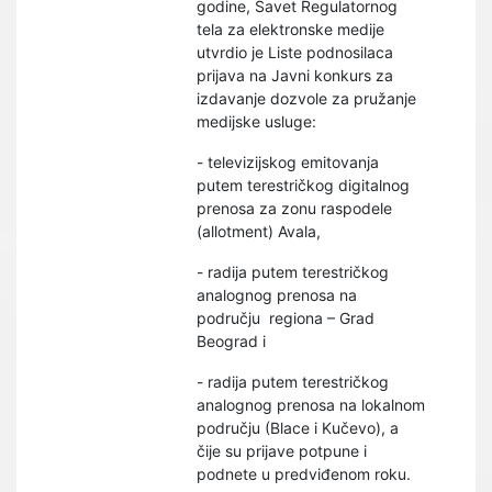
godine, Savet Regulatornog
tela za elektronske medije
utvrdio je Liste podnosilaca
prijava na Javni konkurs za
izdavanje dozvole za pružanje
medijske usluge:
- televizijskog emitovanja
putem terestričkog digitalnog
prenosa za zonu raspodele
(allotment) Avala,
- radija putem terestričkog
analognog prenosa na
području regiona – Grad
Beograd i
- radija putem terestričkog
analognog prenosa na lokalnom
području (Blace i Kučevo), a
čije su prijave potpune i
podnete u predviđenom roku.