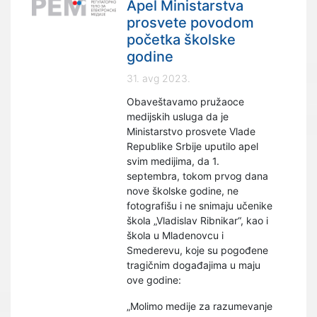
Apel Ministarstva
prosvete povodom
početka školske
godine
31. avg 2023.
Obaveštavamo pružaoce
medijskih usluga da je
Ministarstvo prosvete Vlade
Republike Srbije uputilo apel
svim medijima, da 1.
septembra, tokom prvog dana
nove školske godine, ne
fotografišu i ne snimaju učenike
škola „Vladislav Ribnikar“, kao i
škola u Mladenovcu i
Smederevu, koje su pogođene
tragičnim događajima u maju
ove godine:
„Molimo medije za razumevanje