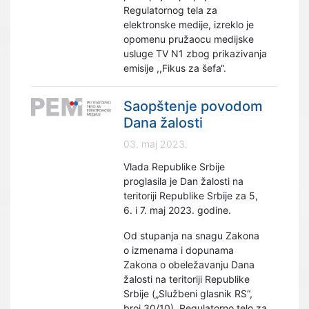
Regulatornog tela za
elektronske medije, izreklo je
opomenu pružaocu medijske
usluge TV N1 zbog prikazivanja
emisije ,,Fikus za šefa“.
Saopštenje povodom
Dana žalosti
03. maj 2023.
Vlada Republike Srbije
proglasila je Dan žalosti na
teritoriji Republike Srbije za 5,
6. i 7. maj 2023. godine.
Od stupanja na snagu Zakona
o izmenama i dopunama
Zakona o obeležavanju Dana
žalosti na teritoriji Republike
Srbije („Službeni glasnik RS“,
broj 30/10), Regulatorno telo za