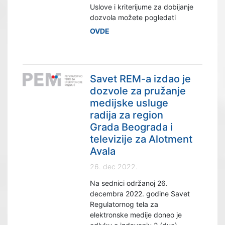
Uslove i kriterijume za dobijanje
dozvola možete pogledati
OVDE
Savet REM-a izdao je
dozvole za pružanje
medijske usluge
radija za region
Grada Beograda i
televizije za Alotment
Avala
26. dec 2022.
Na sednici održanoj 26.
decembra 2022. godine Savet
Regulatornog tela za
elektronske medije doneo je