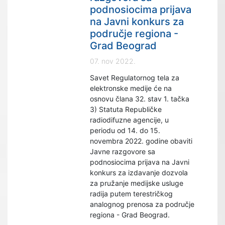
podnosiocima prijava
na Javni konkurs za
područje regiona -
Grad Beograd
07. nov 2022.
Savet Regulatornog tela za
elektronske medije će na
osnovu člana 32. stav 1. tačka
3) Statuta Republičke
radiodifuzne agencije, u
periodu od 14. do 15.
novembra 2022. godine obaviti
Javne razgovore sa
podnosiocima prijava na Javni
konkurs za izdavanje dozvola
za pružanje medijske usluge
radija putem terestričkog
analognog prenosa za područje
regiona - Grad Beograd.