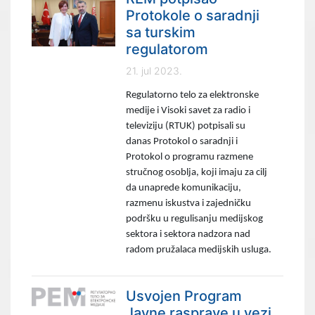
Protokole o saradnji
sa turskim
regulatorom
21. jul 2023.
Regulatorno telo za elektronske
medije i Visoki savet za radio i
televiziju (RTUK) potpisali su
danas Protokol o saradnji i
Protokol o programu razmene
stručnog osoblja, koji imaju za cilj
da unaprede komunikaciju,
razmenu iskustva i zajedničku
podršku u regulisanju medijskog
sektora i sektora nadzora nad
radom pružalaca medijskih usluga.
Usvojen Program
Javne rasprave u vezi