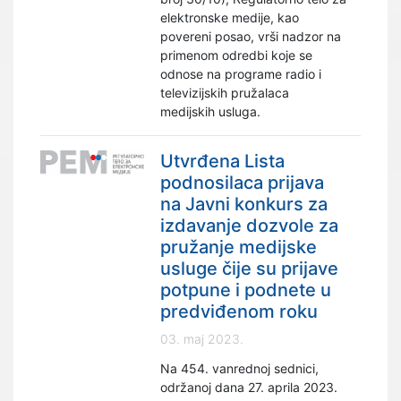
elektronske medije, kao
povereni posao, vrši nadzor na
primenom odredbi koje se
odnose na programe radio i
televizijskih pružalaca
medijskih usluga.
Utvrđena Lista
podnosilaca prijava
na Javni konkurs za
izdavanje dozvole za
pružanje medijske
usluge čije su prijave
potpune i podnete u
predviđenom roku
03. maj 2023.
Na 454. vanrednoj sednici,
održanoj dana 27. aprila 2023.