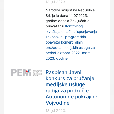
13. jul 2023.
Narodna skupština Republike
Srbije je dana 11.07.2023.
godine donela Zaključak o
prihvatanju
Kontrolnog
izveštaja o načinu ispunjavanja
zakonskih i programskih
obaveza komercijalnih
pružaoca medijskih usluga za
period oktobar 2022.-mart
2023. godine.
Raspisan Javni
konkurs za pružanje
medijske usluge
radija za područje
Autonomne pokrajine
Vojvodine
13. jul 2023.