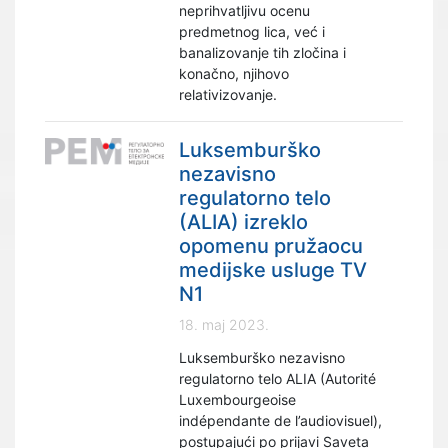
neprihvatljivu ocenu
predmetnog lica, već i
banalizovanje tih zločina i
konačno, njihovo
relativizovanje.
Luksemburško
nezavisno
regulatorno telo
(ALIA) izreklo
opomenu pružaocu
medijske usluge TV
N1
18. maj 2023.
Luksemburško nezavisno
regulatorno telo ALIA (Autorité
Luxembourgeoise
indépendante de l’audiovisuel),
postupajući po prijavi Saveta