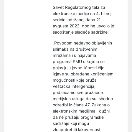
Savet Regulatornog tela za
elektronske medije na 4. hitnoj
sednici održanoj dana 21.
avgusta 2023. godine usvojio je
saopštenje sledeće sadržine:
„Povodom nedavno objavljenih
snimaka na društvenim
mrežama i u najavama
programa PMU u kojima se
pojavljuju javne ličnosti čije
izjave su obrađene korišćenjem
mogućnosti koje pruža
veštačka inteligencija,
podsećamo sve pružaoce
medijskih usluga da su, shodno
odredbi iz člana 47. Zakona o
elektronskim medijima, dužni
da ne pružaju programske
sadržaje koji mogu
zloupotrebiti lakovernost