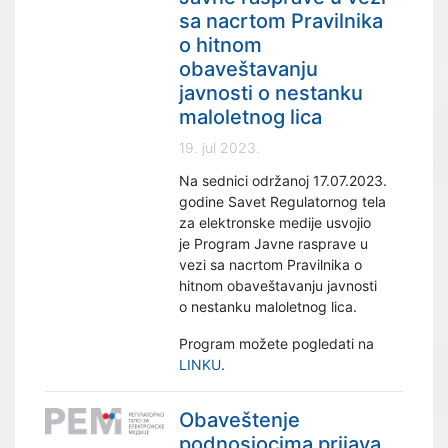
sa nacrtom Pravilnika
o hitnom
obaveštavanju
javnosti o nestanku
maloletnog lica
19. jul 2023.
Na sednici održanoj 17.07.2023.
godine Savet Regulatornog tela
za elektronske medije usvojio
je Program Javne rasprave u
vezi sa nacrtom Pravilnika o
hitnom obaveštavanju javnosti
o nestanku maloletnog lica.
Program možete pogledati na
LINKU
.
Obaveštenje
podnosiocima prijava