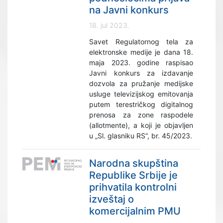
na Javni konkurs
18. jul 2023.
Savet Regulatornog tela za
elektronske medije je dana 18.
maja 2023. godine raspisao
Javni konkurs za izdavanje
dozvola za pružanje medijske
usluge televizijskog emitovanja
putem terestričkog digitalnog
prenosa za zone raspodele
(allotmente), a koji je objavljen
u „Sl. glasniku RS“, br. 45/2023.
Narodna skupština
Republike Srbije je
prihvatila kontrolni
izveštaj o
komercijalnim PMU