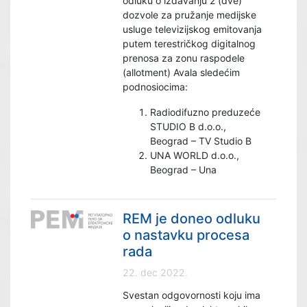
odluku o izdavanju 2 (dve)
dozvole za pružanje medijske
usluge televizijskog emitovanja
putem terestričkog digitalnog
prenosa za zonu raspodele
(allotment) Avala sledećim
podnosiocima:
Radiodifuzno preduzeće
STUDIO B d.o.o.,
Beograd – TV Studio B
UNA WORLD d.o.o.,
Beograd – Una
REM je doneo odluku
o nastavku procesa
rada
22. dec 2022.
Svestan odgovornosti koju ima