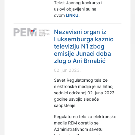
Tekst Javnog konkursa i
uslovi objavljeni su na
ovom
LINKU
.
Nezavisni organ iz
Luksemburga kaznio
televiziju N1 zbog
emisije Junaci doba
zlog o Ani Brnabić
02. jun 2023.
Savet Regulatornog tela ze
elektronske medije je na hitnoj
sednici održanoj 02. juna 2023.
godine usvojio sledeće
saopštenje:
Regulatorno telo za elektronske
medije REM obratilo se
Administrativnom savetu