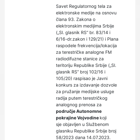
Savet Regulatornog tela za
elektronske medije na osnovu
člana 93. Zakona o
elektronskim medijima Srbije
(„Sl. glasnik RS“ br. 83/14 i
6/16-dr.zakon i 129/21) i Plana
raspodele frekvencija/lokacija
za terestričke analogne FM
radiodifuzne stanice za
teritoriju Republike Srbije („Sl.
glasnik RS“ broj 102/16 i
105/20) raspisao je Javni
konkurs za izdavanje dozvole
za pružanje medijske usluge
radija putem terestričkog
analognog prenosa za
područje Autonomne
pokrajine Vojvodine
koji
sje objavljen u Službenom
glasniku Republike Srbije broj
58/2023 dana 14.07.2023.