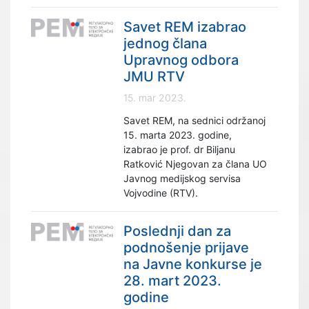
Savet REM izabrao
jednog člana
Upravnog odbora
JMU RTV
15. mar 2023.
Savet REM, na sednici održanoj
15. marta 2023. godine,
izabrao je prof. dr Biljanu
Ratković Njegovan za člana UO
Javnog medijskog servisa
Vojvodine (RTV).
Poslednji dan za
podnošenje prijave
na Javne konkurse je
28. mart 2023.
godine