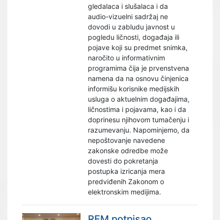
gledalaca i slušalaca i da
audio-vizuelni sadržaj ne
dovodi u zabludu javnost u
pogledu ličnosti, događaja ili
pojave koji su predmet snimka,
naročito u informativnim
programima čija je prvenstvena
namena da na osnovu činjenica
informišu korisnike medijskih
usluga o aktuelnim događajima,
ličnostima i pojavama, kao i da
doprinesu njihovom tumačenju i
razumevanju. Napominjemo, da
nepoštovanje navedene
zakonske odredbe može
dovesti do pokretanja
postupka izricanja mera
predviđenih Zakonom o
elektronskim medijima.
REM potpisao