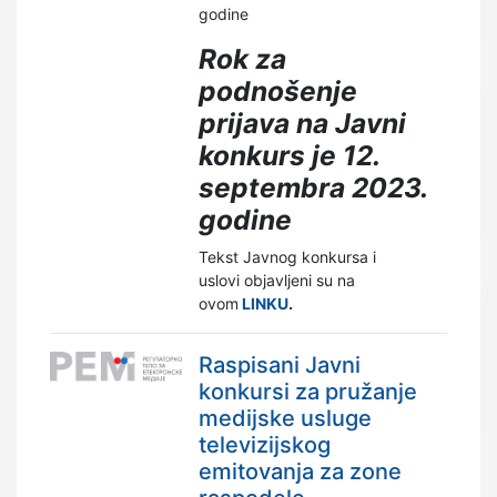
godine
Rok za
podnošenje
prijava na Javni
konkurs je 12.
septembra 2023.
godine
Tekst Javnog konkursa i
uslovi objavljeni su na
ovom
LINKU
.
Raspisani Javni
konkursi za pružanje
medijske usluge
televizijskog
emitovanja za zone