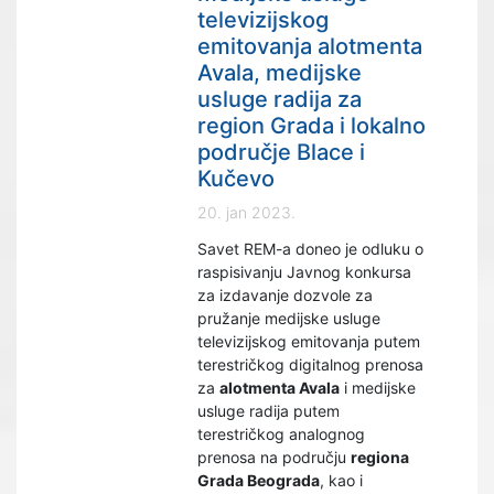
televizijskog
emitovanja alotmenta
Avala, medijske
usluge radija za
region Grada i lokalno
područje Blace i
Kučevo
20. jan 2023.
Savet REM-a doneo je odluku o
raspisivanju Javnog konkursa
za izdavanje dozvole za
pružanje medijske usluge
televizijskog emitovanja putem
terestričkog digitalnog prenosa
za
alotmenta Avala
i medijske
usluge radija putem
terestričkog analognog
prenosa na području
regiona
Grada Beograda
, kao i