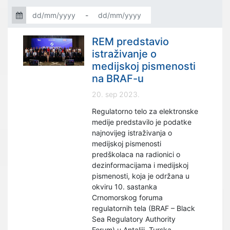
-
REM predstavio
istraživanje o
medijskoj pismenosti
na BRAF-u
20. sep 2023.
Regulatorno telo za elektronske
medije predstavilo je podatke
najnovijeg istraživanja o
medijskoj pismenosti
predškolaca na radionici o
dezinformacijama i medijskoj
pismenosti, koja je održana u
okviru 10. sastanka
Crnomorskog foruma
regulatornih tela (BRAF – Black
Sea Regulatory Authority
Forum) u Antaliji, Turska.