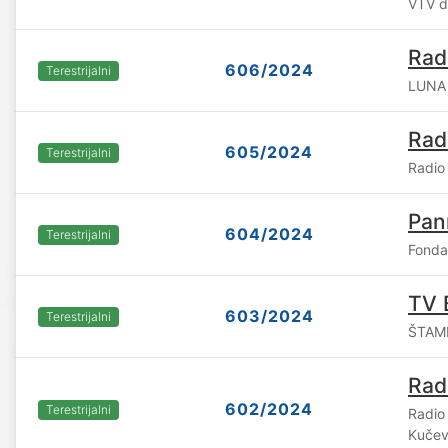
VTV d
Rad
606/2024
Terestrijalni
LUNA 
Rad
605/2024
Terestrijalni
Radio 
Pan
604/2024
Terestrijalni
Fonda
TV 
603/2024
Terestrijalni
ŠTAMP
Rad
602/2024
Terestrijalni
Radio
Kuče