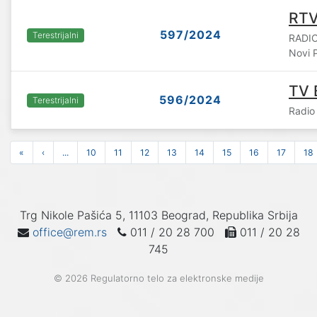
RTV
597/2024
Terestrijalni
RADIO
Novi 
TV 
596/2024
Terestrijalni
Radio 
«
‹
...
10
11
12
13
14
15
16
17
18
Trg Nikole Pašića 5, 11103 Beograd, Republika Srbija
office@rem.rs
011 / 20 28 700
011 / 20 28
745
© 2026 Regulatorno telo za elektronske medije