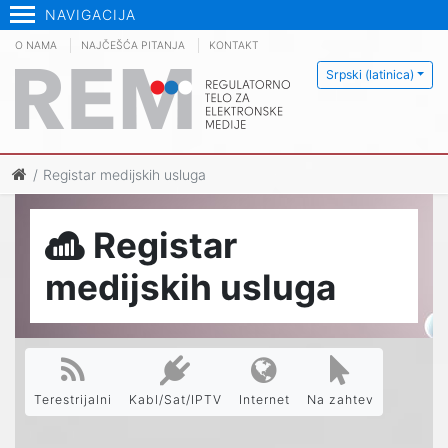
NAVIGACIJA
O NAMA
NAJČEŠĆA PITANJA
KONTAKT
Srpski (latinica)
Registar medijskih usluga
Registar
medijskih usluga
Terestrijalni
Kabl/Sat/IPTV
Internet
Na zahtev