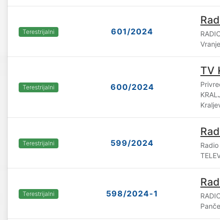
Rad
601/2024
Terestrijalni
RADIO
Vranj
TV 
Privr
600/2024
Terestrijalni
KRALJ
Kralje
Rad
599/2024
Terestrijalni
Radio
TELEV
Rad
598/2024-1
Terestrijalni
RADIO
Panč