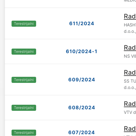
Rad
611/2024
Terestrijalni
HASH
d.o.o.
Rad
610/2024-1
Terestrijalni
NS VI
Rad
609/2024
Terestrijalni
SS TU
d.o.o
Rad
608/2024
Terestrijalni
VTV d
Rad
607/2024
Terestrijalni