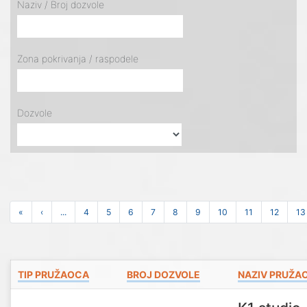
Naziv / Broj dozvole
Zona pokrivanja / raspodele
Dozvole
«
‹
...
4
5
6
7
8
9
10
11
12
13
TIP PRUŽAOCA
BROJ DOZVOLE
NAZIV PRUŽA