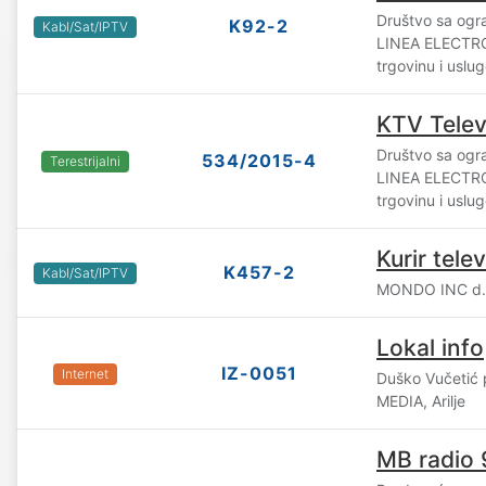
Društvo sa og
K92-2
Kabl/Sat/IPTV
LINEA ELECTRO
trgovinu i uslu
KTV Televi
Društvo sa og
534/2015-4
Terestrijalni
LINEA ELECTRO
trgovinu i uslu
Kurir telev
K457-2
Kabl/Sat/IPTV
MONDO INC d.o
Lokal info
IZ-0051
Internet
Duško Vučetić 
MEDIA, Arilje
MB radio 