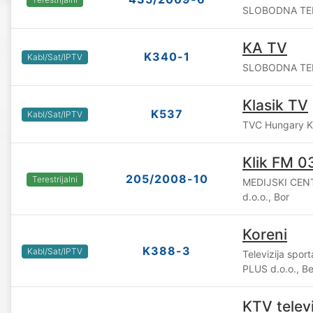
SLOBODNA TELE
KA TV
K340-1
Kabl/Sat/IPTV
SLOBODNA TELE
Klasik TV
K537
Kabl/Sat/IPTV
TVC Hungary K
Klik FM 0
205/2008-10
Terestrijalni
MEDIJSKI CEN
d.o.o., Bor
Koreni
K388-3
Kabl/Sat/IPTV
Televizija spor
PLUS d.o.o., B
KTV televi