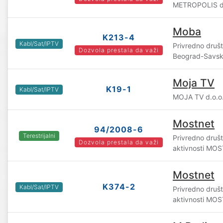
METROPOLIS d.
Moba
K213-4
Kabl/Sat/IPTV
Privredno druš
Dozvola prestala da važi
Beograd-Savsk
Moja TV
K19-1
Kabl/Sat/IPTV
MOJA TV d.o.o
Mostnet
94/2008-6
Terestrijalni
Privredno društv
Dozvola prestala da važi
aktivnosti MOS
Mostnet
K374-2
Kabl/Sat/IPTV
Privredno društv
aktivnosti MOS