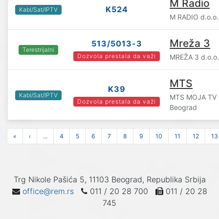
M Radio
K524
Kabl/Sat/IPTV
M RADIO d.o.o.
Mreža 3
513/5013-3
Terestrijalni
Dozvola prestala da važi
MREŽA 3 d.o.o
MTS
K39
Kabl/Sat/IPTV
MTS MOJA TV S
Dozvola prestala da važi
Beograd
«
‹
...
4
5
6
7
8
9
10
11
12
13
Trg Nikole Pašića 5, 11103 Beograd, Republika Srbija
office@rem.rs
011 / 20 28 700
011 / 20 28
745