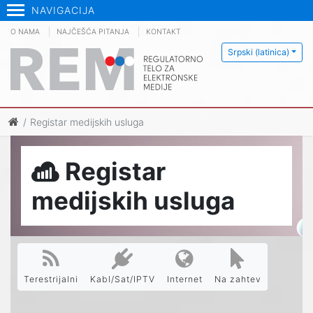
NAVIGACIJA
O NAMA
NAJČEŠĆA PITANJA
KONTAKT
Srpski (latinica)
Registar medijskih usluga
Registar
medijskih usluga
Terestrijalni
Kabl/Sat/IPTV
Internet
Na zahtev