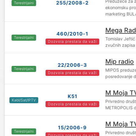
Preduzeće za z
255/2008-2
Terestrijalni
ekonomsku pro
marketing BUL
Mega Rad
460/2010-1
Terestrijalni
Tomislav Jeftić
Dozvola prestala da važi
zvučnih zapisa
Mip radio
22/2006-3
Terestrijalni
MIPOS preduzeć
Dozvola prestala da važi
posredovanje d
M Moja T
K51
Kabl/Sat/IPTV
Privredno druš
Dozvola prestala da važi
METROPOLIS d.
M Moja T
15/2006-9
Terestrijalni
Privredno druš
Dozvola prestala da važi