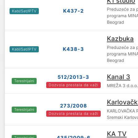
K1 studio
Preduzeće za p
K437-2
Kabl/Sat/IPTV
programa MINA
Beograd
Kazbuka
Preduzeće za p
K438-3
Kabl/Sat/IPTV
programa MINA
Beograd
Kanal 3
512/2013-3
Terestrijalni
Dozvola prestala da važi
MREŽA 3 d.o.o
Karlovačk
273/2008
Terestrijalni
KARLOVAČKA RA
Dozvola prestala da važi
Sremski Karlov
KA TV
435/2009-6
Terestrijalni