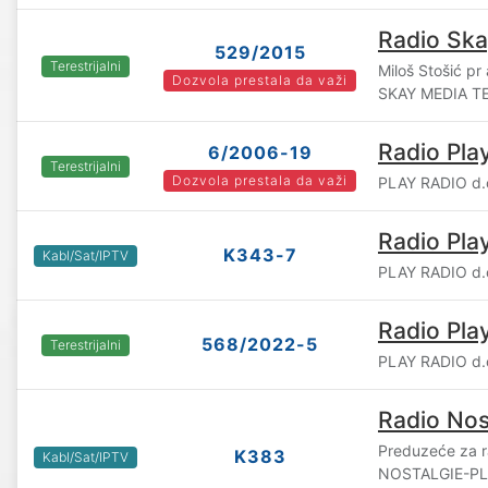
Radio Ska
529/2015
Terestrijalni
Miloš Stošić pr
Dozvola prestala da važi
SKAY MEDIA TE
Radio Pla
6/2006-19
Terestrijalni
Dozvola prestala da važi
PLAY RADIO d.o
Radio Pla
K343-7
Kabl/Sat/IPTV
PLAY RADIO d.
Radio Pla
568/2022-5
Terestrijalni
PLAY RADIO d.o
Radio Nos
Preduzeće za ra
K383
Kabl/Sat/IPTV
NOSTALGIE-PL