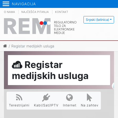
NAVIGACIJA
O NAMA
NAJČEŠĆA PITANJA
KONTAKT
Srpski (latinica)
Registar medijskih usluga
Registar
medijskih usluga
Terestrijalni
Kabl/Sat/IPTV
Internet
Na zahtev