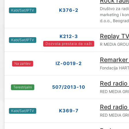
Rock radi
Društvo za radi
K376-2
Kabl/Sat/IPTV
marketing i ko
d.o.o., Beograd
Replay T
K212-3
Kabl/Sat/IPTV
Dozvola prestala da važi
R MEDIA GROUP
Remarker 
IZ-0019-2
Na zahtev
Fondacija HAR
Red radio
507/2013-10
Terestrijalni
RED MEDIA GRO
Red radio
K369-7
Kabl/Sat/IPTV
RED MEDIA GRO