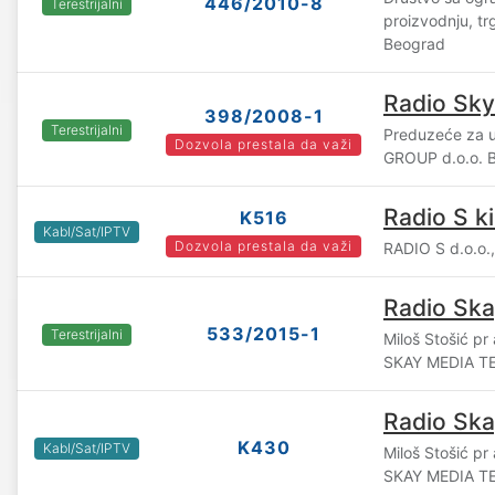
446/2010-8
Terestrijalni
proizvodnju, tr
Beograd
Radio Sky
398/2008-1
Terestrijalni
Preduzeće za u
Dozvola prestala da važi
GROUP d.o.o. 
Radio S k
K516
Kabl/Sat/IPTV
Dozvola prestala da važi
RADIO S d.o.o.
Radio Ska
533/2015-1
Terestrijalni
Miloš Stošić pr
SKAY MEDIA TE
Radio Ska
K430
Kabl/Sat/IPTV
Miloš Stošić pr
SKAY MEDIA TE