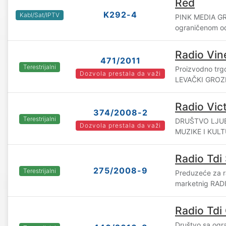
Red
K292-4
Kabl/Sat/IPTV
PINK MEDIA GR
ograničenom o
Radio Vin
471/2011
Terestrijalni
Proizvodno tr
Dozvola prestala da važi
LEVAČKI GROZD
Radio Vict
374/2008-2
Terestrijalni
DRUŠTVO LJU
Dozvola prestala da važi
MUZIKE I KULT
Radio Tdi
275/2008-9
Terestrijalni
Preduzeće za ra
marketnig RADI
Radio Tdi 
Društvo sa og