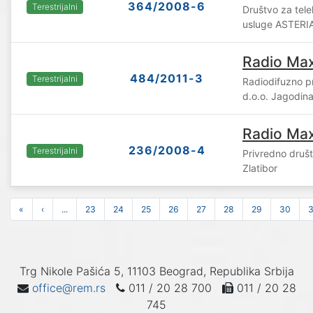
364/2008-6
Terestrijalni
Društvo za tele
usluge ASTERIA
Radio Ma
484/2011-3
Terestrijalni
Radiodifuzno 
d.o.o. Jagodin
Radio Max
236/2008-4
Terestrijalni
Privredno društ
Zlatibor
«
‹
...
23
24
25
26
27
28
29
30
3
Trg Nikole Pašića 5, 11103 Beograd, Republika Srbija
office@rem.rs
011 / 20 28 700
011 / 20 28
745