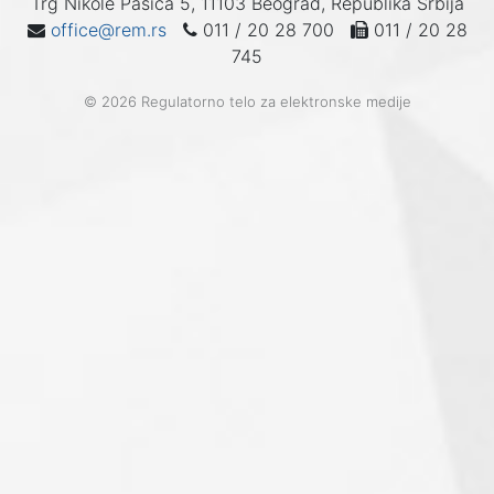
Trg Nikole Pašića 5, 11103 Beograd, Republika Srbija
office@rem.rs
011 / 20 28 700
011 / 20 28
745
© 2026 Regulatorno telo za elektronske medije