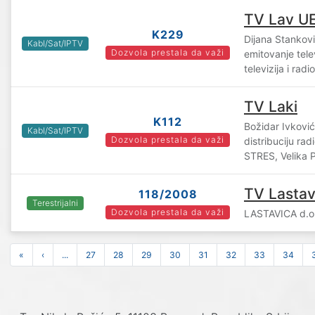
TV Lav U
K229
Dijana Stankovi
Kabl/Sat/IPTV
Dozvola prestala da važi
emitovanje tele
televizija i ra
TV Laki
K112
Božidar Ivković
Kabl/Sat/IPTV
Dozvola prestala da važi
distribuciju ra
STRES, Velika 
TV Lastav
118/2008
Terestrijalni
Dozvola prestala da važi
LASTAVICA d.o
«
‹
...
27
28
29
30
31
32
33
34