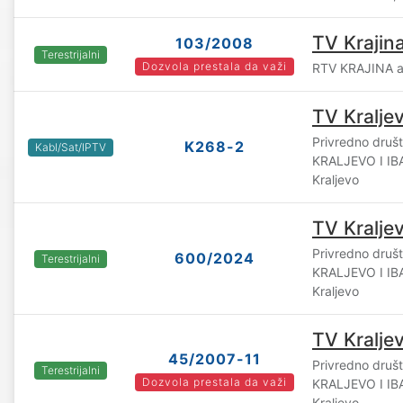
TV Krajin
103/2008
Terestrijalni
Dozvola prestala da važi
RTV KRAJINA a
TV Kralje
Privredno druš
K268-2
Kabl/Sat/IPTV
KRALJEVO I IB
Kraljevo
TV Kralje
Privredno druš
600/2024
Terestrijalni
KRALJEVO I IB
Kraljevo
TV Kralje
45/2007-11
Privredno druš
Terestrijalni
Dozvola prestala da važi
KRALJEVO I IB
Kraljevo