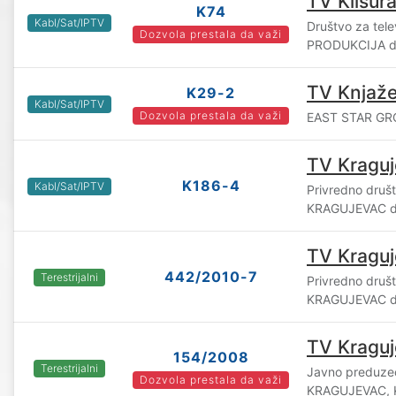
TV Klisur
K74
Kabl/Sat/IPTV
Društvo za tele
Dozvola prestala da važi
PRODUKCIJA d.
TV Knjaže
K29-2
Kabl/Sat/IPTV
Dozvola prestala da važi
EAST STAR GRO
TV Kragu
K186-4
Kabl/Sat/IPTV
Privredno druš
KRAGUJEVAC d.
TV Kragu
442/2010-7
Terestrijalni
Privredno druš
KRAGUJEVAC d.
TV Kragu
154/2008
Terestrijalni
Javno preduze
Dozvola prestala da važi
KRAGUJEVAC, 