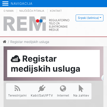
NAVIGACIJA
O NAMA
NAJČEŠĆA PITANJA
KONTAKT
Srpski (latinica)
Registar medijskih usluga
Registar
medijskih usluga
Terestrijalni
Kabl/Sat/IPTV
Internet
Na zahtev