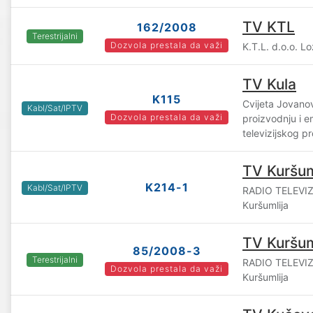
TV KTL
162/2008
Terestrijalni
Dozvola prestala da važi
K.T.L. d.o.o. L
TV Kula
K115
Cvijeta Jovanov
Kabl/Sat/IPTV
Dozvola prestala da važi
proizvodnju i e
televizijskog 
TV Kuršum
K214-1
Kabl/Sat/IPTV
RADIO TELEVIZ
Kuršumlija
TV Kuršum
85/2008-3
Terestrijalni
RADIO TELEVIZ
Dozvola prestala da važi
Kuršumlija