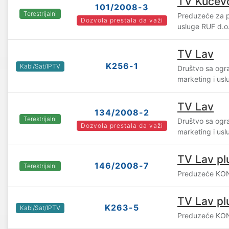
TV Kučev
101/2008-3
Terestrijalni
Preduzeće za pr
Dozvola prestala da važi
usluge RUF d.o
TV Lav
K256-1
Kabl/Sat/IPTV
Društvo sa og
marketing i us
TV Lav
134/2008-2
Terestrijalni
Društvo sa og
Dozvola prestala da važi
marketing i us
TV Lav pl
146/2008-7
Terestrijalni
Preduzeće KON
TV Lav pl
K263-5
Kabl/Sat/IPTV
Preduzeće KON