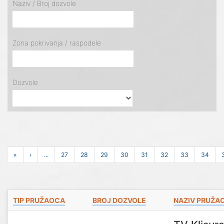
Naziv / Broj dozvole
Zona pokrivanja / raspodele
Dozvole
«
‹
...
27
28
29
30
31
32
33
34
TIP PRUŽAOCA
BROJ DOZVOLE
NAZIV PRUŽA