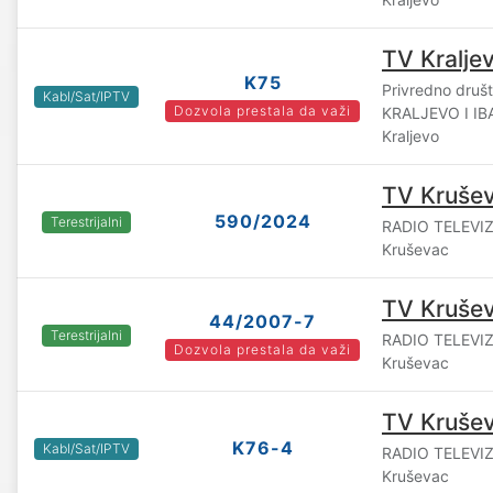
TV Kralje
K75
Privredno druš
Kabl/Sat/IPTV
Dozvola prestala da važi
KRALJEVO I IB
Kraljevo
TV Kruše
590/2024
Terestrijalni
RADIO TELEVIZ
Kruševac
TV Kruše
44/2007-7
Terestrijalni
RADIO TELEVIZ
Dozvola prestala da važi
Kruševac
TV Kruše
K76-4
Kabl/Sat/IPTV
RADIO TELEVIZ
Kruševac