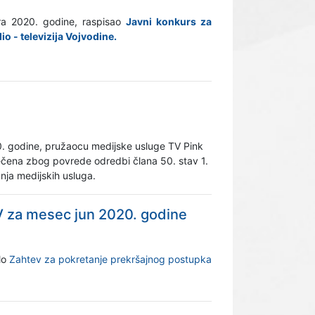
ra 2020. godine, raspisao
Javni konkurs za
o - televizija Vojvodine.
0. godine, pružaocu medijske usluge TV Pink
rečena zbog povrede odredbi člana 50. stav 1.
anja medijskih usluga.
V za mesec jun 2020. godine
lo
Zahtev za pokretanje prekršajnog postupka