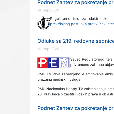
Podnet Zahtev za pokretanje pr
18. sep 2020.
Regulatorno telo za elektronske
prekršajnog postupka protiv Pink int
Odluke sa 219. redovne sednic
16. sep 2020.
Savet Regulatornog tela
privremene zabrane objav
PMU TV Prva zabranjeno je emitovanje emisije 
pružanja medijskih usluga.
PMU Nacionalna Happy TV zabranjeno je emitova
20. Pravilnika o zaštiti ljudskih prava u oblast
Podnet Zahtev za pokretanje pr