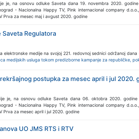
dije je, na osnovu odluke Saveta dana 19. novembra 2020. godine
ograd - Nacionalna Happy TV, Pink internacional company d.o.o.
 TV Prva za mesec maj i avgust 2020. godine
e Saveta Regulatora
a elektronske medije na svojoj 221. redovnoj sednici održanoj dan
aca medijskih usluga tokom predizborne kampanje za republičke, pokr
rekršajnog postupka za mesec april i jul 2020. 
dije je, na osnovu odluke Saveta dana 06. oktobra 2020. godine
ograd - Nacionalna Happy TV, Pink internacional company d.o.o.
V Prva za mesec april i jul 2020. godine
članova UO JMS RTS i RTV