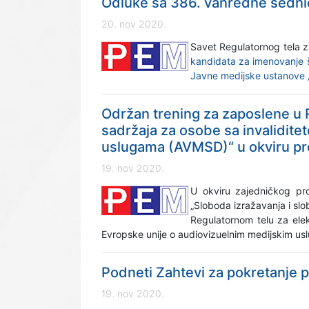
Odluke sa 386. vanredne sedn
20. nov 2020.
Savet Regulatornog tela z
kandidata za imenovanje š
Javne medijske ustanove „R
Održan trening za zaposlene u 
sadržaja za osobe sa invalidite
uslugama (AVMSD)“ u okviru p
19. nov 2020.
U okviru zajedničkog pro
„Sloboda izražavanja i sl
Regulatornom telu za elek
Evropske unije o audiovizuelnim medijskim u
Podneti Zahtevi za pokretanje 
19. nov 2020.