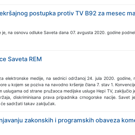
rekršajnog postupka protiv TV B92 za mesec ma
je je, na osnovu odluke Saveta dana 07. avgusta 2020. godine podne
ice Saveta REM
a elektronske medije, na sednici održanoj 24. jula 2020. godine, 
re u kojem se poziva na navodno kršenje člana 7. stav 1. Konvencije o
m uslugama od strane pružaoca medijske usluge Hepi TV, zaključio j
žaja, diskriminisana prava pripadnika crnogorske nacije. Savet 
 će sadržati takav zaključak.
unjavanju zakonskih i programskih obaveza kome