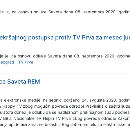
dije je, na osnovu odluke Saveta dana 08. septembra 2020. godi
ekršajnog postupka protiv TV Prva za mesec ju
dije je, na osnovu odluke Saveta dana 08. septembra 2020. godi
 Beograd - TV Prva
.
ice Saveta REM
a elektronske medije, na sednici održanoj 24. avgusta 2020. godin
 Happy TV zbog mogućih povreda odredbi Pravilnika o zaštiti ljudsk
egulatora doneo je odluku da se nadležnom prekršajnom sudu podnes
TV B92, Nacionalne TV Hepi i TV Prva zbog povreda odredbi Zakona 
enja epidemije zarazne bolesti u Regulatornom telu za elektronske m