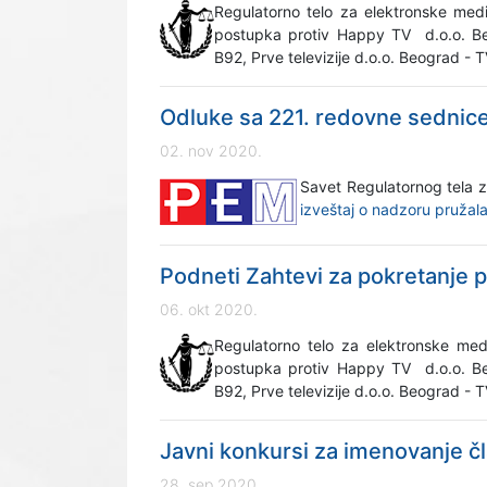
Regulatorno telo za elektronske me
postupka protiv Happy TV d.o.o. Be
B92, Prve televizije d.o.o. Beograd -
Odluke sa 221. redovne sednic
02. nov 2020.
Savet Regulatornog tela z
izveštaj o nadzoru pružal
Podneti Zahtevi za pokretanje p
06. okt 2020.
Regulatorno telo za elektronske me
postupka protiv Happy TV d.o.o. Be
B92, Prve televizije d.o.o. Beograd - T
Javni konkursi za imenovanje 
28. sep 2020.