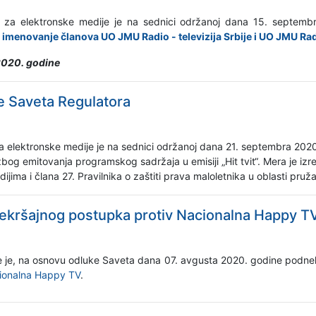
 za elektronske medije je na sednici održanoj dana 15. septemb
imenovanje članova UO JMU Radio - televizija Srbije i UO JMU Radi
2020. godine
e Saveta Regulatora
a elektronske medije je na sednici održanoj dana 21. septembra 202
bog emitovanja programskog sadržaja u emisiji „Hit tvit“. Mera je iz
jima i člana 27. Pravilnika o zaštiti prava maloletnika u oblasti pruž
rekršajnog postupka protiv Nacionalna Happy T
je je, na osnovu odluke Saveta dana 07. avgusta 2020. godine podne
ionalna Happy TV
.