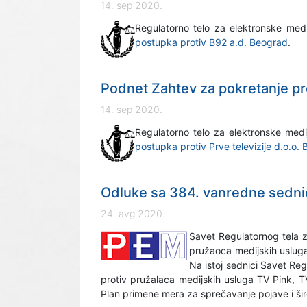
14. sep 2020.
Regulatorno telo za elektronske me
postupka protiv B92 a.d. Beograd
.
Podnet Zahtev za pokretanje pr
14. sep 2020.
Regulatorno telo za elektronske me
postupka protiv Prve televizije d.o.o.
Odluke sa 384. vanredne sedn
24. avg 2020.
Savet Regulatornog tela z
pružaoca medijskih usluga
Na istoj sednici Savet R
protiv pružalaca medijskih usluga TV Pink, 
Plan primene mera za sprečavanje pojave i šir