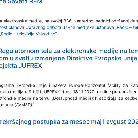
ice Saveta REM
a elektronske medije, na svojoj 386. vanrednoj sednici održanoj da
est članova Upravnog odbora Javne medijske ustanove „Radio – tele
adio – televizija Vojvodine“.
Regulatornom telu za elektronske medije na te
tom u svetlu izmenjene Direktive Evropske unij
rojekta JUFREX
grama Evropske unije i Saveta Evrope"Horizontal facility za Za
oboda medija u Srbiji (JUFREX)“ dana 18.11.2020. godine putem video
tronske medije na temu „Dostupnosti medijskih sadržaja za osobe s
slugama (AVMSD)“.
prekršajnog postupka za mesec maj i avgust 20