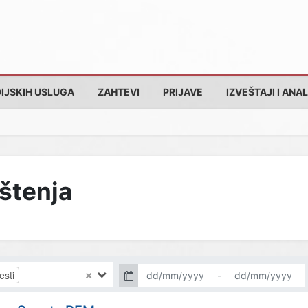
IJSKIH USLUGA
ZAHTEVI
PRIJAVE
IZVEŠTAJI I ANAL
pštenja
×
esti
-