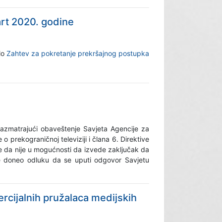
rt 2020. godine
lo
Zahtev za pokretanje prekršajnog postupka
razmatrajući obaveštenje Savjeta Agencije za
 prekograničnoj televiziji i člana 6. Direktive
e da nije u mogućnosti da izvede zaključak da
je doneo odluku da se uputi odgovor Savjetu
rcijalnih pružalaca medijskih