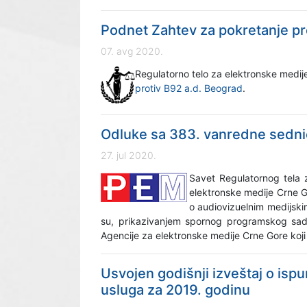
Podnet Zahtev za pokretanje p
07. avg 2020.
Regulatorno telo za elektronske medi
protiv B92 a.d. Beograd
.
Odluke sa 383. vanredne sedn
27. jul 2020.
Savet Regulatornog tela z
elektronske medije Crne Go
o audiovizuelnim medijski
su, prikazivanjem spornog programskog sadr
Agencije za elektronske medije Crne Gore koji
Usvojen godišnji izveštaj o isp
usluga za 2019. godinu