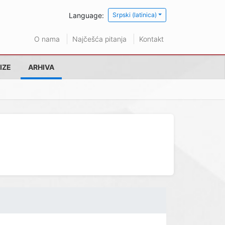
Language:
Srpski (latinica)
O nama
Najčešća pitanja
Kontakt
IZE
ARHIVA