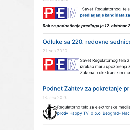
Savet Regulatornog tela
predlaganje kandidata za 
Rok za podnošenje predloga je 12. oktobar 
Odluke sa 220. redovne sednic
21. sep 2020.
Savet Regulatornog tela z
izrekao meru upozorenja z
Zakona o elektronskim medi
Podnet Zahtev za pokretanje p
18. sep 2020.
Regulatorno telo za elektronske medi
protiv Happy TV d.o.o. Beograd- Nac