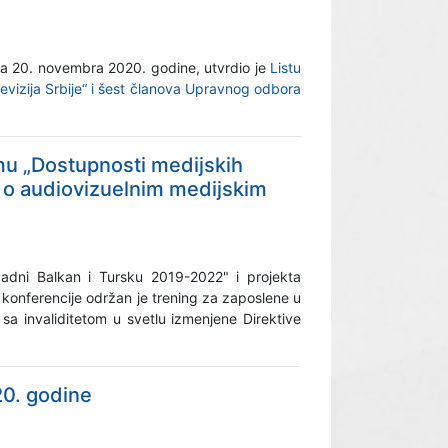
na 20. novembra 2020. godine, utvrdio je
Listu
vizija Srbije“ i šest članova Upravnog odbora
mu „Dostupnosti medijskih
e o audiovizuelnim medijskim
padni Balkan i Tursku 2019-2022" i projekta
 konferencije održan je trening za zaposlene u
a invaliditetom u svetlu izmenjene Direktive
20. godine