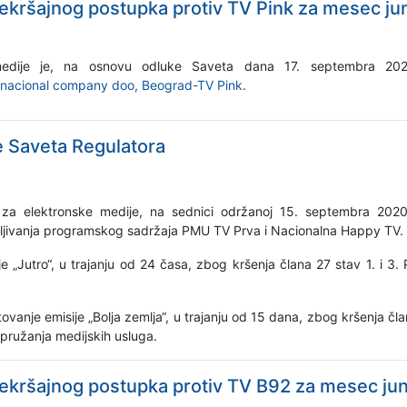
ekršajnog postupka protiv TV Pink za mesec ju
 medije je, na osnovu odluke Saveta dana 17. septembra 2
ernacional company doo, Beograd-TV Pink
.
e Saveta Regulatora
 za elektronske medije, na sednici održanoj 15. septembra 2020
ljivanja programskog sadržaja PMU TV Prva i Nacionalna Happy TV.
„Jutro“, u trajanju od 24 časa, zbog kršenja člana 27 stav 1. i 3. Pr
nje emisije „Bolja zemlja“, u trajanju od 15 dana, zbog kršenja čl
i pružanja medijskih usluga.
ekršajnog postupka protiv TV B92 za mesec ju