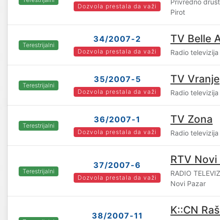
Privredno druš
Dozvola prestala da važi
Pirot
TV Belle 
34/2007-2
Terestrijalni
Dozvola prestala da važi
Radio televizij
TV Vranje
35/2007-5
Terestrijalni
Dozvola prestala da važi
Radio televizija
TV Zona
36/2007-1
Terestrijalni
Dozvola prestala da važi
Radio televizij
RTV Novi
37/2007-6
Terestrijalni
RADIO TELEVIZ
Dozvola prestala da važi
Novi Pazar
K::CN Ra
38/2007-11