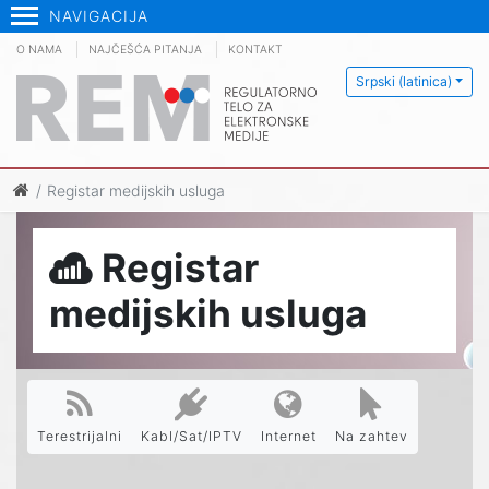
NAVIGACIJA
O NAMA
NAJČEŠĆA PITANJA
KONTAKT
Srpski (latinica)
Registar medijskih usluga
Registar
medijskih usluga
Terestrijalni
Kabl/Sat/IPTV
Internet
Na zahtev