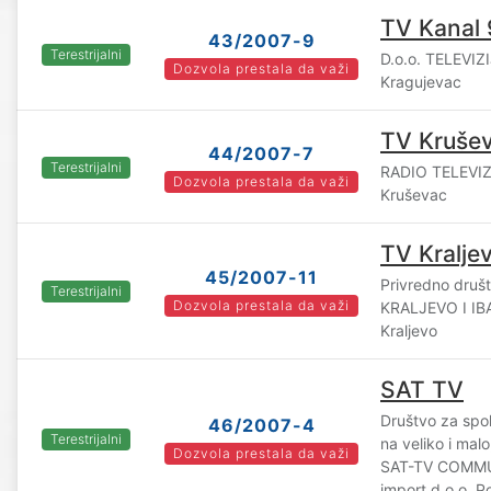
TV Kanal 
43/2007-9
Terestrijalni
D.o.o. TELEVIZ
Dozvola prestala da važi
Kragujevac
TV Kruše
44/2007-7
Terestrijalni
RADIO TELEVIZ
Dozvola prestala da važi
Kruševac
TV Kralje
45/2007-11
Privredno druš
Terestrijalni
Dozvola prestala da važi
KRALJEVO I IB
Kraljevo
SAT TV
Društvo za spol
46/2007-4
Terestrijalni
na veliko i malo
Dozvola prestala da važi
SAT-TV COMMU
import d.o.o. 