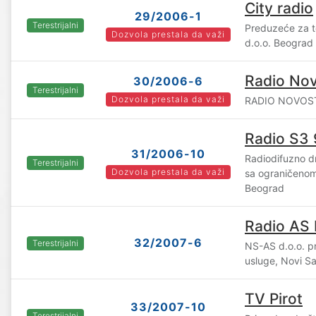
City radio
29/2006-1
Terestrijalni
Preduzeće za t
Dozvola prestala da važi
d.o.o. Beograd
Radio Nov
30/2006-6
Terestrijalni
Dozvola prestala da važi
RADIO NOVOSTI
Radio S3 
31/2006-10
Radiodifuzno d
Terestrijalni
Dozvola prestala da važi
sa ograničeno
Beograd
Radio AS
32/2007-6
Terestrijalni
NS-AS d.o.o. pr
usluge, Novi S
TV Pirot
33/2007-10
Terestrijalni