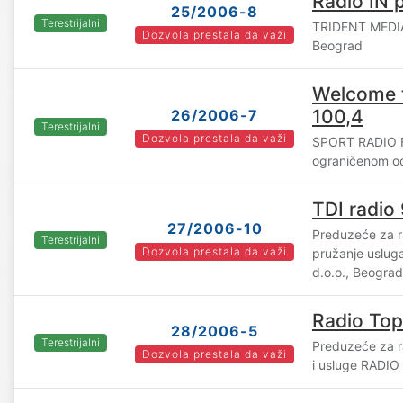
Radio IN p
25/2006-8
Terestrijalni
TRIDENT MEDIA
Dozvola prestala da važi
Beograd
Welcome t
100,4
26/2006-7
Terestrijalni
Dozvola prestala da važi
SPORT RADIO F
ograničenom o
TDI radio 
27/2006-10
Preduzeće za ra
Terestrijalni
Dozvola prestala da važi
pružanje uslug
d.o.o., Beograd
Radio Top
28/2006-5
Terestrijalni
Preduzeće za ra
Dozvola prestala da važi
i usluge RADIO