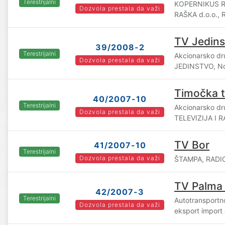
Terestrijalni
KOPERNIKUS R
Dozvola prestala da važi
RAŠKA d.o.o., 
TV Jedins
39/2008-2
Terestrijalni
Akcionarsko dr
Dozvola prestala da važi
JEDINSTVO, No
Timočka te
40/2007-10
Terestrijalni
Akcionarsko d
Dozvola prestala da važi
TELEVIZIJA I R
TV Bor
41/2007-10
Terestrijalni
Dozvola prestala da važi
ŠTAMPA, RADIO 
TV Palma 
42/2007-3
Terestrijalni
Autotransport
Dozvola prestala da važi
eksport import 