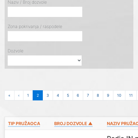
Naziv / Broj dozvole
Zona pokrivanja / raspodele
Dozvole
«
‹
1
2
3
4
5
6
7
8
9
10
11
TIP PRUŽAOCA
BROJ DOZVOLE ▲
NAZIV PRUŽA