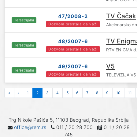
TV Čačak
47/2008-2
Terestrijalni
Dozvola prestala da važi
Akcionarsko d
TV Enigm
48/2007-6
Terestrijalni
Dozvola prestala da važi
RTV ENIGMA d.o
V5
49/2007-6
Terestrijalni
Dozvola prestala da važi
TELEVIZIJA V5 d
«
‹
1
2
3
4
5
6
7
8
9
10
11
Trg Nikole Pašića 5, 11103 Beograd, Republika Srbija
office@rem.rs
011 / 20 28 700
011 / 20 28
745