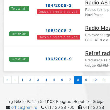
Radio AS 
194/2008-2
Terestrijalni
Radiodifuzno p
Dozvola prestala da važi
Novi Pazar
Radio Mo
195/2008-2
Terestrijalni
Proizvodno trg
Dozvola prestala da važi
GORLAT d.o.o. 
Refref rad
196/2008-9
Terestrijalni
Preduzeće za pr
usluge REFREF 
«
‹
1
2
3
4
5
6
7
8
9
10
11
Trg Nikole Pašića 5, 11103 Beograd, Republika Srbija
office@rem.rs
011 / 20 28 700
011 / 20 28