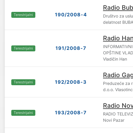
Radio Bu
190/2008-4
Terestrijalni
Društvo za uslu
delatnost BUBA
Radio Han
INFORMATIVNI
191/2008-7
Terestrijalni
OPŠTINE VLADI
Vladičin Han
Radio Gag
192/2008-3
Terestrijalni
Preduzeće za r
d.o.o. Vlasotin
Radio Nov
193/2008-7
Terestrijalni
RADIO TELEVIZ
Novi Pazar