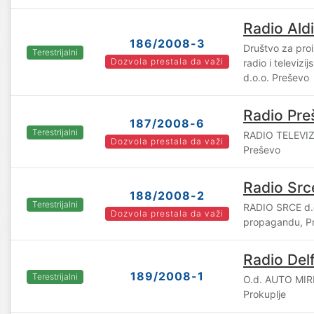
Radio Aldi
186/2008-3
Društvo za proi
Terestrijalni
Dozvola prestala da važi
radio i televiz
d.o.o. Preševo
Radio Pre
187/2008-6
Terestrijalni
RADIO TELEVIZ
Dozvola prestala da važi
Preševo
Radio Src
188/2008-2
Terestrijalni
RADIO SRCE d.o
Dozvola prestala da važi
propagandu, Pr
Radio Del
189/2008-1
Terestrijalni
O.d. AUTO MIR
Prokuplje