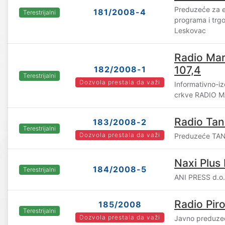
Preduzeće za e
181/2008-4
Terestrijalni
programa i trg
Leskovac
Radio Mar
107,4
182/2008-1
Terestrijalni
Dozvola prestala da važi
Informativno-iz
crkve RADIO M
Radio Tan
183/2008-2
Terestrijalni
Dozvola prestala da važi
Preduzeće TANU
Naxi Plus
184/2008-5
Terestrijalni
ANI PRESS d.o.o
Radio Piro
185/2008
Terestrijalni
Dozvola prestala da važi
Javno preduze