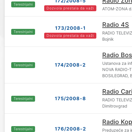
Radio Zon
172/2008-5
Terestrijalni
Dozvola prestala da važi
ATOM-ZONA d.
Radio 4S
173/2008-1
Terestrijalni
RADIO TELEVIZI
Dozvola prestala da važi
Bojnik
Radio Bos
Ustanova za in
174/2008-2
Terestrijalni
NOVA RADIO-T
BOSILEGRAD, B
Radio Car
175/2008-8
Terestrijalni
RADIO TELEVIZ
Dimitrovgrad
Radio Kop
176/2008-2
Terestrijalni
Preduzeće za i