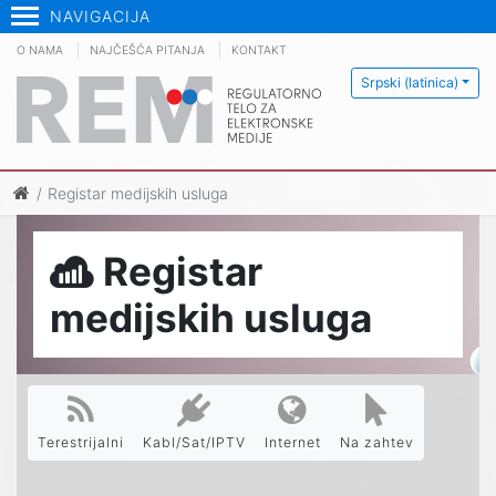
NAVIGACIJA
O NAMA
NAJČEŠĆA PITANJA
KONTAKT
Srpski (latinica)
Registar medijskih usluga
Registar
medijskih usluga
Terestrijalni
Kabl/Sat/IPTV
Internet
Na zahtev