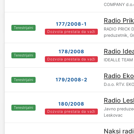
COMPANY d.o.o
Radio Prik
177/2008-1
Terestrijalni
RADIO PRICK 
Dozvola prestala da važi
preduzetnik, Gr
Radio Ide
178/2008
Terestrijalni
Dozvola prestala da važi
IDEALLE TEAM 
Radio Eko
179/2008-2
Terestrijalni
D.o.o. RTV. EK
Radio Le
180/2008
Terestrijalni
Javno preduz
Dozvola prestala da važi
Leskovac
Naksi rad