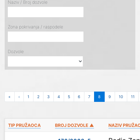
Naziv / Broj dozvole
Zona pokrivanja / raspodele
Dozvole
«
‹
1
2
3
4
5
6
7
8
9
10
11
TIP PRUŽAOCA
BROJ DOZVOLE ▲
NAZIV PRUŽA