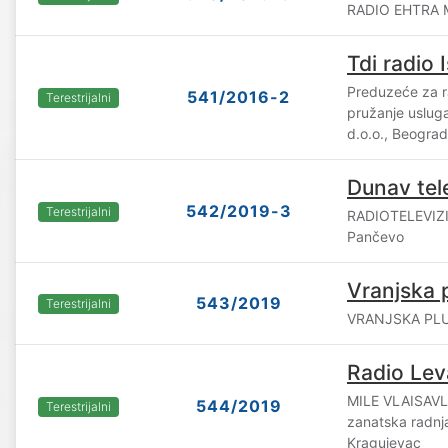
RADIO EHTRA M
Tdi radio 
Preduzeće za ra
541/2016-2
Terestrijalni
pružanje uslug
d.o.o., Beograd
Dunav tele
542/2019-3
Terestrijalni
RADIOTELEVIZI
Pančevo
Vranjska 
543/2019
Terestrijalni
VRANJSKA PLUS
Radio Lev
MILE VLAISAVL
544/2019
Terestrijalni
zanatska radn
Kragujevac