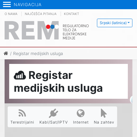
NAVIGACIJA
O NAMA
NAJČEŠĆA PITANJA
KONTAKT
Srpski (latinica)
Registar medijskih usluga
Registar
medijskih usluga
Terestrijalni
Kabl/Sat/IPTV
Internet
Na zahtev