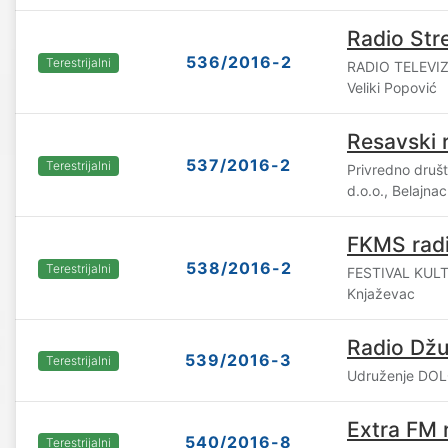
Radio Str
536/2016-2
Terestrijalni
RADIO TELEVIZ
Veliki Popović
Resavski 
537/2016-2
Terestrijalni
Privredno dru
d.o.o., Belajnac
FKMS radi
538/2016-2
Terestrijalni
FESTIVAL KUL
Knjaževac
Radio Džu
539/2016-3
Terestrijalni
Udruženje DOL
Extra FM 
540/2016-8
Terestrijalni