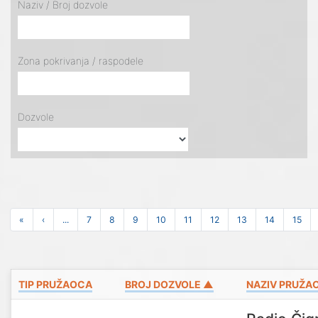
Naziv / Broj dozvole
Zona pokrivanja / raspodele
Dozvole
«
‹
...
7
8
9
10
11
12
13
14
15
TIP PRUŽAOCA
BROJ DOZVOLE ▲
NAZIV PRUŽA