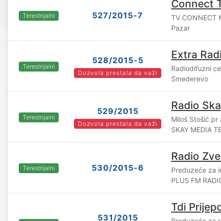
Connect 
527/2015-7
Terestrijalni
TV CONNECT ME
Pazar
Extra Rad
528/2015-5
Terestrijalni
Radiodifuzni c
Dozvola prestala da važi
Smederevo
Radio Ska
529/2015
Terestrijalni
Miloš Stošić pr
Dozvola prestala da važi
SKAY MEDIA TE
Radio Zve
530/2015-6
Terestrijalni
Preduzeće za i
PLUS FM RADIO
Tdi Prijepo
531/2015
Preduzeće za ra