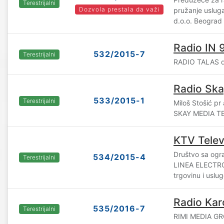
Terestrijalni
Dozvola prestala da važi
pružanje uslug
d.o.o. Beograd
Radio IN 
532/2015-7
Terestrijalni
RADIO TALAS d.
Radio Ska
533/2015-1
Terestrijalni
Miloš Stošić pr
SKAY MEDIA TE
KTV Televi
Društvo sa og
534/2015-4
Terestrijalni
LINEA ELECTRO
trgovinu i uslu
Radio Kar
535/2016-7
Terestrijalni
RIMI MEDIA GR