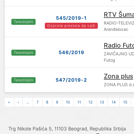
RTV Šuma
545/2019-1
Terestrijalni
RADIO-TELEVIZ
Dozvola prestala da važi
Aranđelovac
Radio Fut
546/2019
Terestrijalni
ZAVIČAJNO U
Futog
Zona plus
547/2019-2
Terestrijalni
ZONA PLUS d.o.
«
‹
...
7
8
9
10
11
12
13
14
15
Trg Nikole Pašića 5, 11103 Beograd, Republika Srbija