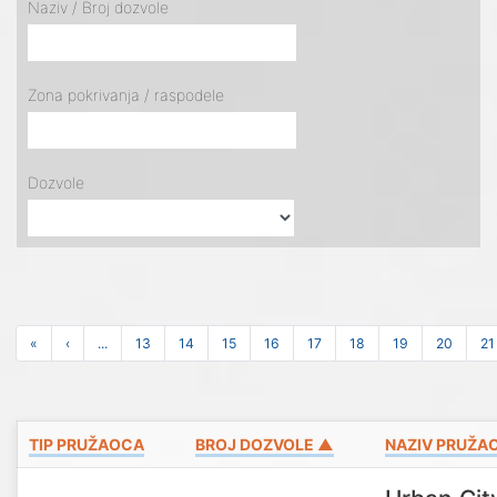
Naziv / Broj dozvole
Zona pokrivanja / raspodele
Dozvole
«
‹
...
13
14
15
16
17
18
19
20
21
TIP PRUŽAOCA
BROJ DOZVOLE ▲
NAZIV PRUŽA