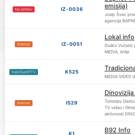
emisija)
IZ-0036
Na zahtev
Josip Švec pre
agencija BAPN
Lokal info
IZ-0051
Internet
Duško Vučetić 
MEDIA, Arilje
Tradicion
K525
Kabl/Sat/IPTV
MEDIA VIDEO d.
Dinovizij
Tomislav Dedov
I529
Internet
TV video i film
aktivnosti DIN
B92 Info
K1