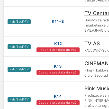
usluge JABLAN
TV Centa
Društvo za radio
K11-3
Kabl/Sat/IPTV
i marketinške 
SVILAJNAC d.o.
TV AS
K12
Kabl/Sat/IPTV
Dozvola prestala da važi
PAVLOVIĆ-SJ d.
CINEMAN
K13
Kabl/Sat/IPTV
Filmski kablov
Dozvola prestala da važi
d.o.o. Beograd
Pink Musi
Preduzeće za i
K14
Kabl/Sat/IPTV
PINK INTERN
Dozvola prestala da važi
društvo sa og