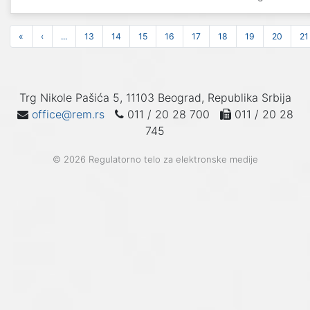
«
‹
...
13
14
15
16
17
18
19
20
21
Trg Nikole Pašića 5, 11103 Beograd, Republika Srbija
office@rem.rs
011 / 20 28 700
011 / 20 28
745
© 2026 Regulatorno telo za elektronske medije