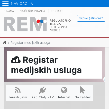
NAVIGACIJA
O NAMA
NAJČEŠĆA PITANJA
KONTAKT
Srpski (latinica)
Registar medijskih usluga
Registar
medijskih usluga
Terestrijalni
Kabl/Sat/IPTV
Internet
Na zahtev