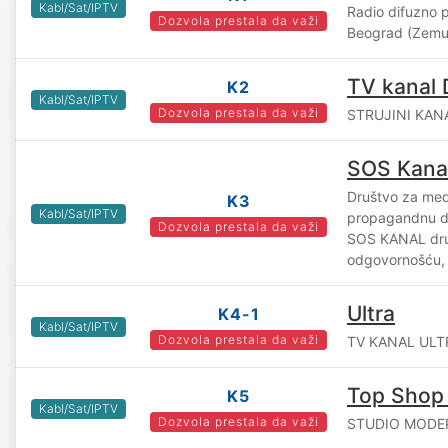
Kabl/Sat/IPTV
Radio difuzno 
Dozvola prestala da važi
Beograd (Zemu
TV kanal 
K2
Kabl/Sat/IPTV
Dozvola prestala da važi
STRUJINI KANA
SOS Kana
Društvo za med
K3
Kabl/Sat/IPTV
propagandnu de
Dozvola prestala da važi
SOS KANAL dru
odgovornošću,
Ultra
K4-1
Kabl/Sat/IPTV
Dozvola prestala da važi
TV KANAL ULTR
Top Shop
K5
Kabl/Sat/IPTV
Dozvola prestala da važi
STUDIO MODERN