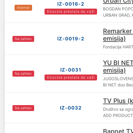
Urban Cit
IZ-0016-2
Internet
BOGDAN POPOVI
Dozvola prestala da važi
URBAN GRAD, 
Remarker 
emisija)
IZ-0019-2
Na zahtev
Fondacija HAR
YU BI NET
emisija)
IZ-0031
Na zahtev
Dozvola prestala da važi
JUGOSLOVENS
BI NET doo Be
TV Plus (k
IZ-0032
Na zahtev
Društvo sa og
ADD PRODUCTI
Bapnet TV