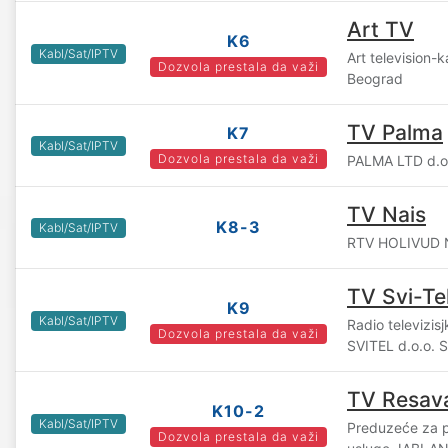
Art TV
K6
Kabl/Sat/IPTV
Art television-k
Dozvola prestala da važi
Beograd
TV Palma
K7
Kabl/Sat/IPTV
Dozvola prestala da važi
PALMA LTD d.o
TV Nais
K8-3
Kabl/Sat/IPTV
RTV HOLIVUD NA
TV Svi-Te
K9
Kabl/Sat/IPTV
Radio televizi
Dozvola prestala da važi
SVITEL d.o.o. S
TV Resav
K10-2
Kabl/Sat/IPTV
Preduzeće za p
Dozvola prestala da važi