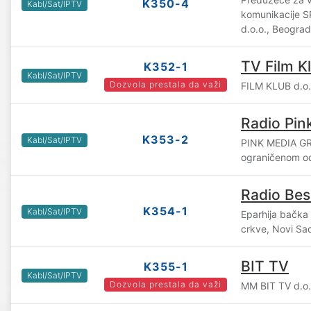
K350-4
Kabl/Sat/IPTV
komunikacije 
d.o.o., Beograd
TV Film K
K352-1
Kabl/Sat/IPTV
Dozvola prestala da važi
FILM KLUB d.o.
Radio Pin
K353-2
Kabl/Sat/IPTV
PINK MEDIA GR
ograničenom o
Radio Bes
K354-1
Kabl/Sat/IPTV
Eparhija bačka
crkve, Novi Sa
BIT TV
K355-1
Kabl/Sat/IPTV
Dozvola prestala da važi
MM BIT TV d.o.o