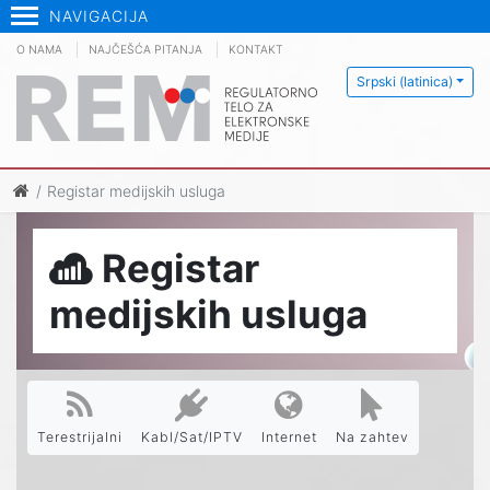
NAVIGACIJA
O NAMA
NAJČEŠĆA PITANJA
KONTAKT
Srpski (latinica)
Registar medijskih usluga
Registar
medijskih usluga
Terestrijalni
Kabl/Sat/IPTV
Internet
Na zahtev