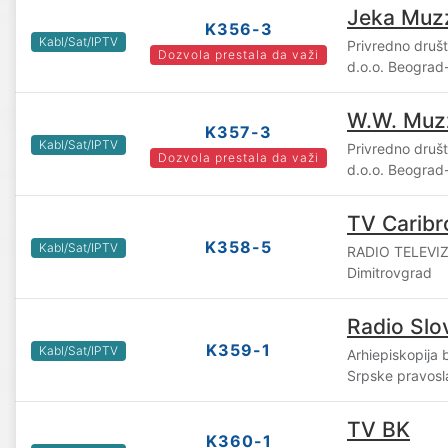
Jeka Muz
K356-3
Kabl/Sat/IPTV
Privredno druš
Dozvola prestala da važi
d.o.o. Beograd
W.W. Muz
K357-3
Kabl/Sat/IPTV
Privredno druš
Dozvola prestala da važi
d.o.o. Beograd
TV Caribr
K358-5
Kabl/Sat/IPTV
RADIO TELEVIZ
Dimitrovgrad
Radio Slo
K359-1
Kabl/Sat/IPTV
Arhiepiskopija
Srpske pravosl
TV BK
K360-1