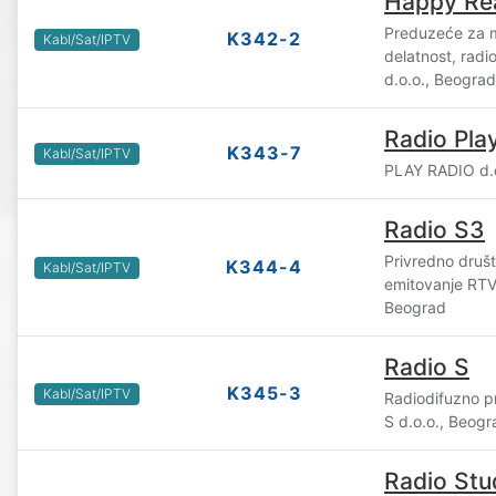
Happy Rea
Preduzeće za m
K342-2
Kabl/Sat/IPTV
delatnost, radi
d.o.o., Beograd
Radio Pla
K343-7
Kabl/Sat/IPTV
PLAY RADIO d.
Radio S3
Privredno društ
K344-4
Kabl/Sat/IPTV
emitovanje RTV
Beograd
Radio S
K345-3
Kabl/Sat/IPTV
Radiodifuzno p
S d.o.o., Beogr
Radio Stu