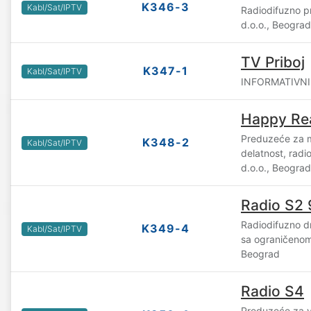
K346-3
Kabl/Sat/IPTV
Radiodifuzno 
d.o.o., Beograd
TV Priboj
K347-1
Kabl/Sat/IPTV
INFORMATIVNI C
Happy Rea
Preduzeće za m
K348-2
Kabl/Sat/IPTV
delatnost, radi
d.o.o., Beograd
Radio S2 
Radiodifuzno d
K349-4
Kabl/Sat/IPTV
sa ograničeno
Beograd
Radio S4
Preduzeće za v