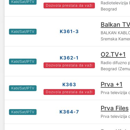
Kabl/Sat/IPTV
Radiotelevizij
Dozvola prestala da važi
Beograd
Balkan T
K361-3
Kabl/Sat/IPTV
BALKAN KABLOV
Sremska Kame
O2.TV+1
K362-1
Kabl/Sat/IPTV
Radio difuzno 
Dozvola prestala da važi
Beograd (Zemu
Prva +1
K363
Kabl/Sat/IPTV
Dozvola prestala da važi
Prva televizija
Prva Files
K364-7
Kabl/Sat/IPTV
Prva televizija