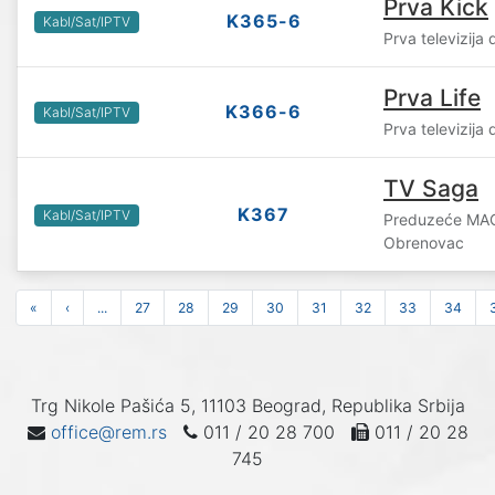
Prva Kick
K365-6
Kabl/Sat/IPTV
Prva televizija
Prva Life
K366-6
Kabl/Sat/IPTV
Prva televizija
TV Saga
K367
Kabl/Sat/IPTV
Preduzeće MAG
Obrenovac
«
‹
...
27
28
29
30
31
32
33
34
Trg Nikole Pašića 5, 11103 Beograd, Republika Srbija
office@rem.rs
011 / 20 28 700
011 / 20 28
745