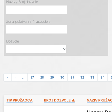
Naziv / Broj dozvole
Zona pokrivanja / raspodele
Dozvole
«
‹
...
27
28
29
30
31
32
33
34
TIP PRUŽAOCA
BROJ DOZVOLE ▲
NAZIV PRUŽA