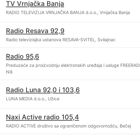
TV Vrnjačka Banja
RADIO TELEVIZIJA VRNJAČKA BANJA d.o.o., Vrnjačka Banja
Radio Resava 92,9
Radio televizisjka ustanova RESAVA-SVITEL, Svilajnac
Radio 95,6
Preduzeće za proizvodnju elektronskih uređaja i usluge FREERAD
Niš
Radio Luna 92,0 i 103,6
LUNA MEDIA d.o.o., Užice
Naxi Active radio 105,4
RADIO ACTIVE društvo sa ograničenom odgovornošću, Bečej