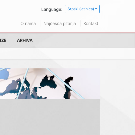
Language:
Srpski (latinica)
O nama
Najčešća pitanja
Kontakt
IZE
ARHIVA