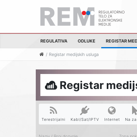
REGULATIVA
ODLUKE
REGISTAR MED
Registar medijskih usluga
Registar medij
Terestrijalni
Kabl/Sat/IPTV
Internet
Na za
Naziv / Broj dozvole
Zona pokr