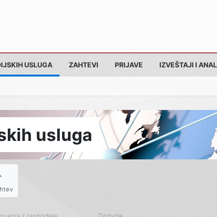
IJSKIH USLUGA
ZAHTEVI
PRIJAVE
IZVEŠTAJI I ANAL
skih usluga
htev
ivanja / raspodele
Dozvole