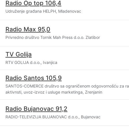
Radio Op top 106,4
Udruženje građana HELPH, Mladenovac
Radio Max 95,0
Privredno društvo Tornik Mah Press d.o.o. Zlatibor
TV Golija
RTV GOLIJA d.o.o., Ivanjica
Radio Santos 105,9
SANTOS-COMERCE društvo sa ograničenom odgovornošću za radi
aktivnsti, uvoz-izvoz i usluge marketinga, Zrenjanin
Radio Bujanovac 91,2
RADIO-TELEVIZIJA BUJANOVAC d.o.o., Bujanovac