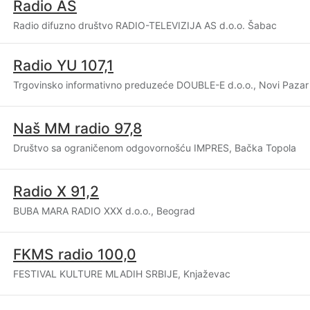
Radio AS
Radio difuzno društvo RADIO-TELEVIZIJA AS d.o.o. Šabac
Radio YU 107,1
Trgovinsko informativno preduzeće DOUBLE-E d.o.o., Novi Pazar
Naš MM radio 97,8
Društvo sa ograničenom odgovornošću IMPRES, Bačka Topola
Radio X 91,2
BUBA MARA RADIO XXX d.o.o., Beograd
FKMS radio 100,0
FESTIVAL KULTURE MLADIH SRBIJE, Knjaževac