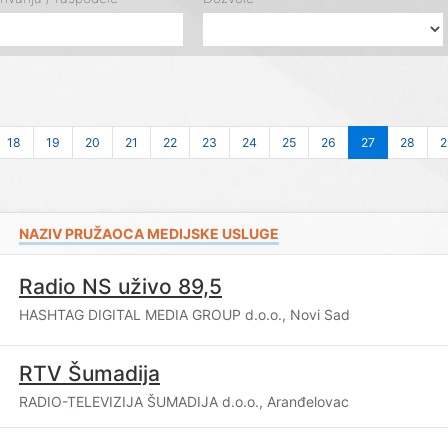
18
19
20
21
22
23
24
25
26
27
28
2
NAZIV PRUŽAOCA MEDIJSKE USLUGE
Radio NS uživo 89,5
HASHTAG DIGITAL MEDIA GROUP d.o.o., Novi Sad
RTV Šumadija
RADIO-TELEVIZIJA ŠUMADIJA d.o.o., Aranđelovac