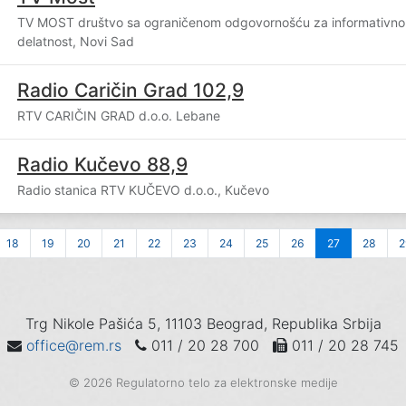
TV MOST društvo sa ograničenom odgovornošću za informativno
delatnost, Novi Sad
Radio Caričin Grad 102,9
RTV CARIČIN GRAD d.o.o. Lebane
Radio Kučevo 88,9
Radio stanica RTV KUČEVO d.o.o., Kučevo
18
19
20
21
22
23
24
25
26
27
28
2
Trg Nikole Pašića 5, 11103 Beograd, Republika Srbija
office@rem.rs
011 / 20 28 700
011 / 20 28 745
© 2026 Regulatorno telo za elektronske medije