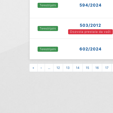
594/2024
Terestrijalni
503/2012
Terestrijalni
Dozvola prestala da važi
602/2024
Terestrijalni
«
‹
...
12
13
14
15
16
17