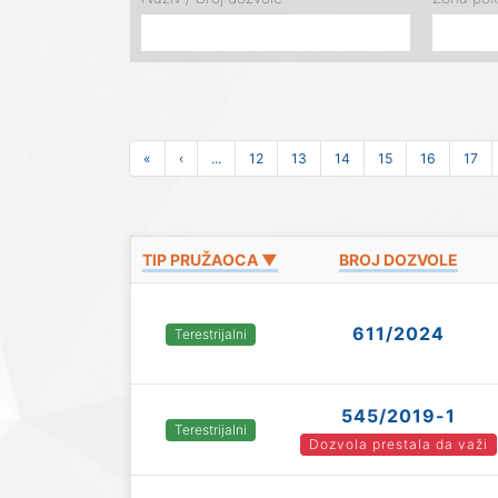
«
‹
...
12
13
14
15
16
17
TIP PRUŽAOCA ▼
BROJ DOZVOLE
611/2024
Terestrijalni
545/2019-1
Terestrijalni
Dozvola prestala da važi