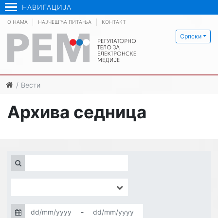
НАВИГАЦИЈА
О НАМА
НАЈЧЕШЋА ПИТАЊА
КОНТАКТ
Српски
Вести
Архива седница
-