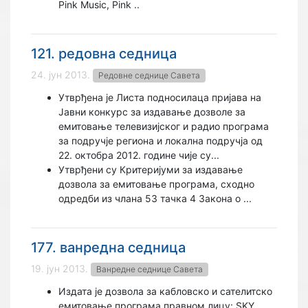
Pink Music, Pink ..
121. редовна седница
24. јун 2013.
Редовне седнице Савета
Утврђена је Листа подносилаца пријава на
Јавни конкурс за издавање дозволе за
емитовање телевизијског и радио програма
за подручје региона и локална подручја од
22. октобра 2012. године чије су...
Утврђени су Критеријуми за издавање
дозвола за емитовање програма, сходно
одредби из члана 53 тачка 4 Закона о ...
177. ванредна седница
19. јун 2013.
Ванредне седнице Савета
Издата је дозвола за кабловско и сателитско
емитовање програма правном лицу: SKY