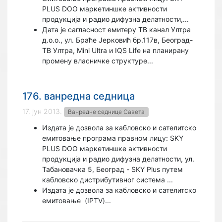
PLUS DOO маркетиншке активности
продукција и радио дифузна делатности,...
Дата је сагласност емитеру ТВ канал Ултра
д.о.о., ул. Браће Јерковић бр.117в, Београд-
ТВ Ултра, Mini Ultra и IQS Life на планирану
промену власничке структуре...
176. ванредна седница
17. јун 2013.
Ванредне седнице Савета
Издата је дозвола за кабловско и сателитско
емитовање програма правном лицу: SKY
PLUS DOO маркетиншке активности
продукција и радио дифузна делатности, ул.
Табановачка 5, Београд - SKY Plus путем
кабловско дистрибутивног система ...
Издата је дозвола за кабловско и сателитско
емитовање
(IPTV)...