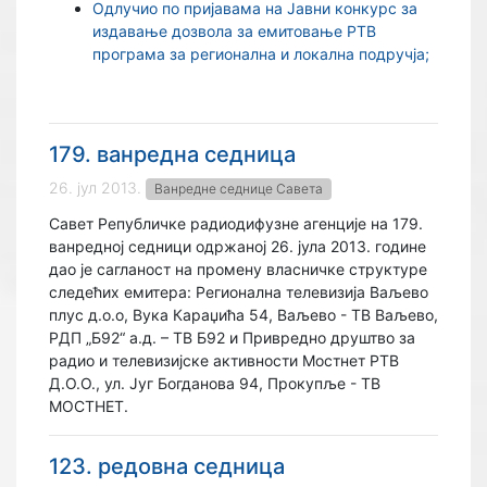
Одлучио по пријавама на Јавни конкурс за
издавање дозвола за емитовање РТВ
програма за регионална и локална подручја;
179. ванредна седница
26. јул 2013.
Ванредне седнице Савета
Савет Републичке радиодифузне агенције на 179.
ванредној седници одржаној 26. јула 2013. године
дао је сагланост на промену власничке структуре
следећих емитера: Регионална телевизија Ваљево
плус д.о.о, Вука Караџића 54, Ваљево - ТВ Ваљево,
РДП „Б92“ а.д. – ТВ Б92 и Привредно друштво за
радио и телевизијске активности Мостнет РТВ
Д.О.О., ул. Југ Богданова 94, Прокупље - ТВ
МОСТНЕТ.
123. редовна седница