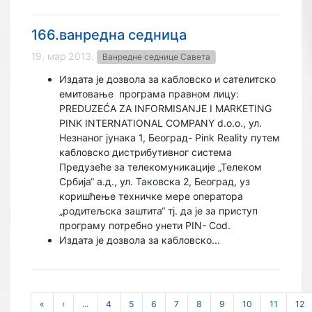
166.ванредна седница
19. мар 2013.
Ванредне седнице Савета
Издата је дозвола за кабловско и сателитско
емитовање
програма правном лицу:
PREDUZEĆА ZA INFORMISANJE I MARKETING
PINK INTERNATIONAL COMPANY d.o.o., ул.
Незнаног јунака 1, Београд- Pink Reality путем
кабловско дистрибутивног система
Предузеће за телекомуникације „Телеком
Србија“ а.д., ул. Таковска 2, Београд, уз
коришћење техничке мере оператора
„родитељска заштита“ тј. да је за приступ
програму потребно унети PIN- Cod.
Издата је дозвола за кабловско...
«
‹
...
4
5
6
7
8
9
10
11
12