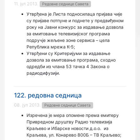
11. јул 2013.
Редовне седнице Савета
Утврђена је Листа подносилаца пријава чије
су пријаве потпуне и поднете у предвиђеном
року на Јавни конкурс за издавање дозвола
за емитовање телевизијског програма
подручје жељене зоне сервиса – цела
Република мрежа К-5;
Утврђени су Критеријуми за издавање
дозвола за емитовање програма, сходно
одредби из члана 53 тачка 4 Закона о
радиодифузији.
122. редовна седница
08. јул 2013.
Редовне седнице Савета
Изречена је мера опомене према емитеру
Привредном друштву Радио телевизија
Краљево и Ибарске новости д.о.о.
из
Краљева, ул. Конарево 800Б – ТВ Краљево;