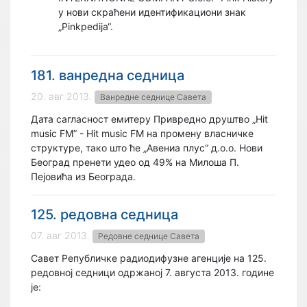
у нови скраћени идентификациони знак
„Pinkpedija“.
181. ванредна седница
20. авг 2013.
Ванредне седнице Савета
Дата сагласност емитеру Привредно друштво „Hit
music FM” - Hit music FM на промену власничке
структуре, тако што ће „Авениа плус“ д.о.о. Нови
Београд пренети удео од 49% на Милоша П.
Пејовића из Београда.
125. редовна седница
07. авг 2013.
Редовне седнице Савета
Савет Републичке радиодифузне агенције на 125.
редовној седници одржаној 7. августа 2013. године
је: