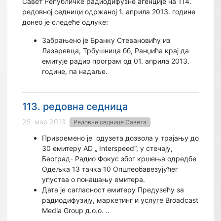
Савет Републичке радиодифузне агенције на 114.
редовној седници одржаној 1. априлa 2013. године
донео је следеће одлуке:
Забрањено је Бранку Стевановићу из
Лазаревца, Трбушница бб, Ранџића крај да
емитује радио програм од 01. априла 2013.
године, па надаље.
113. редовна седница
25. мар 2013.
Редовне седнице Савета
Привремено је
одузета дозвола у трајању до
30 емитеру AD „ Interspeed“, у стечају,
Београд- Радио Фокус због кршења одредбе
Одељка 13 тачка 10 Општеобавезујућег
упуства о понашању емитера
.
Дата је сагласност емитеру Предузећу за
радиодифузију, маркетинг и услуге Broadcast
Media Group д.о.о.
..