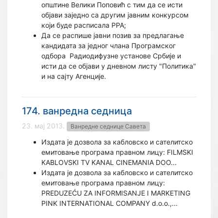
општине Велики Поповић с тим да се исти
објави заједно са другим јавним конкурсом
који буде расписала РРА;
Да се распише јавни позив за предлагање
кандидата за једног члана Програмског
одбора
Радиодифузне установе Србије и
исти да се објави у дневном листу "Политика"
и на сајту Агенције.
174. ванредна седница
23. мај 2013.
Ванредне седнице Савета
Издата је дозвола за кабловско и сателитско
емитовање програма правном лицу: FILMSKI
KABLOVSKI TV KANAL CINEMANIA DOO...
Издата је дозвола за кабловско и сателитско
емитовање програма правном лицу:
PREDUZEĆU ZA INFORMISANJE I MARKETING
PINK INTERNATIONAL COMPANY d.o.o.,...