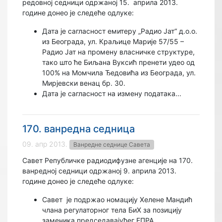
редовној седници одржаној 15.
априла 2013.
године донео је следеће одлуке:
Дата је сагласност емитеру „Радио Јат“ д.о.о.
из Београда, ул. Краљице Марије 57/55 –
Радио Јат на промену власничке структуре,
тако што ће Биљана Вуксић пренети удео од
100% на Момчила Ђедовића из Београда, ул.
Мирјевски венац бр. 30.
Дата је сагласност на измену података...
170. ванредна седница
09. апр 2013.
Ванредне седнице Савета
Савет Републичке радиодифузне агенције на 170.
ванредној седници одржаној 9. априла 2013.
године донео је следеће одлуке:
Савет
је подржао номацију Хелене Мандић
члана регулаторног тела БиХ за позицију
заменика председавајућег ЕПРА.