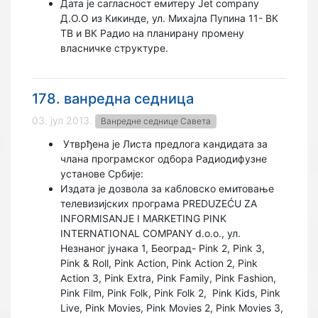
Дата је сагласност емитеру Jet company
Д.О.О из Кикинде, ул. Михајла Пупина 11- ВК
ТВ и ВК Радио на планирану промену
власничке структуре.
178. ванредна седница
03. јул 2013.
Ванредне седнице Савета
Утврђена је Листа предлога кандидата за
члана програмског одбора Радиодифузне
установе Србије:
Издата је дозволa за кабловско емитовање
телевизијских програма PREDUZEĆU ZA
INFORMISANJE I MARKETING PINK
INTERNATIONAL COMPANY d.o.o., ул.
Незнаног јунака 1, Београд- Pink 2, Pink 3,
Pink & Roll, Pink Action, Pink Action 2, Pink
Action 3, Pink Extra, Pink Family, Pink Fashion,
Pink Film, Pink Folk, Pink Folk 2,
Pink Kids, Pink
Live, Pink Movies, Pink Movies 2, Pink Movies 3,