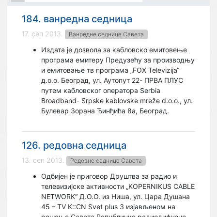
184. ванредна седница
17. сеп 2013.
Ванредне седнице Савета
Издата је дозвола за кабловско емитовење
програма емитеру Предузећу за производњу
и емитовање тв програма „FOX Televizija“
д.о.о. Београд, ул. Аутопут 22- ПРВА ПЛУС
путем кабловског оператора Serbia
Broadband- Srpske kablovske mreže d.o.o., ул.
Булевар Зорана Ђинђића 8а, Београд.
126. редовна седница
13. сеп 2013.
Редовне седнице Савета
Одбиjeн је приговор Друштва за радио и
телевизијске активности „KOPERNIKUS CABLE
NETWORK“ Д.О.О. из Ниша, ул. Цара Душана
45 – TV K::CN Svet plus 3 изјављеном на
решење Савета Републичке радиодифузне