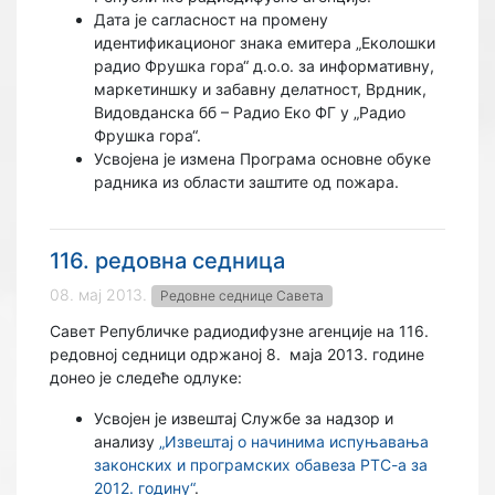
Дата је сагласност на промену
идентификационог знака емитера „Еколошки
радио Фрушка гора“ д.о.о. за информативну,
маркетиншку и забавну делатност, Врдник,
Видовданска бб – Радио Еко ФГ у „Радио
Фрушка гора“.
Усвојена је измена Програма основне обуке
радника из области заштите од пожара.
116. редовна седница
08. мај 2013.
Редовне седнице Савета
Савет Републичке радиодифузне агенције на 116.
редовној седници одржаној 8.
маја 2013. године
донео је следеће одлуке:
Усвојен је извештај Службе за надзор и
анализу
„Извештај о начинима испуњавања
законских и програмских обавеза РТС-а за
2012. годину“
.