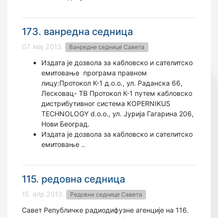
173. ванредна седница
07. мај 2013.
Ванредне седнице Савета
Издата је дозвола за кабловско и сателитско
емитовање
програма правном
лицу:Протокол К-1 д.о.о., ул. Раданска 66,
Лесковац- ТВ Протокол К-1 путем кабловско
дистрибутивног система KOPERNIKUS
TECHNOLOGY d.o.o., ул. Јурија Гагарина 206,
Нови Београд.
Издата је дозвола за кабловско и сателитско
емитовање ..
115. редовна седница
15. апр 2013.
Редовне седнице Савета
Савет Републичке радиодифузне агенције на 116.