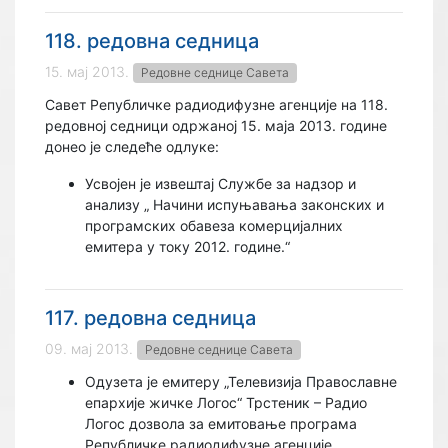
118. редовна седница
15. мај 2013.
Редовне седнице Савета
Савет Републичке радиодифузне агенције на 118.
редовној седници одржаној 15. маја 2013. године
донео је следеће одлуке:
Усвојен је извештај Службе за надзор и
анализу „ Начини испуњавања законских и
програмских обавеза комерцијалних
емитера у току 2012. године.“
117. редовна седница
09. мај 2013.
Редовне седнице Савета
Одузета је емитеру „Телевизија Православне
епархије жичке Логос“ Трстеник – Радио
Логос дозвола за емитовање програма
Републичке радиодифузне агенције.