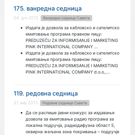
175. ванредна седница
04. јун 2013.
Ванредне седнице Савета
Издата је дозвола за кабловско и сателитско
емитовање програма правном лицу:
PREDUZEĆU ZA INFORMISANJE I MARKETING
PINK INTERNATIONAL COMPANY ...
Издата је дозвола за кабловско и сателитско
емитовање програма правном лицу:
PREDUZEĆU ZA INFORMISANJE I MARKETING
PINK INTERNATIONAL COMPANY d.o.o.,...
119. редовна седница
31. мај 2013.
Редовне седнице Савета
Да се распише јавни конкурс за издавање
дозвола за емитовање радио програма за
локална подручја, радиодифузна област 5,
оквирна жељена зона покривања – подручје