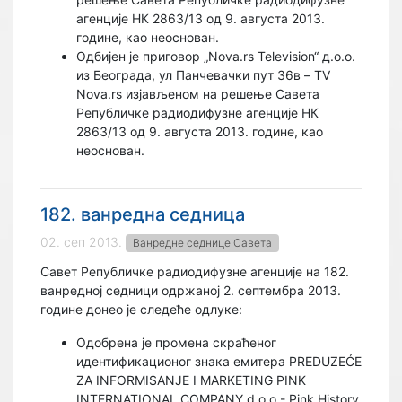
агенције НК 2863/13 од 9. августа 2013.
године, као неоснован.
Одбијен је приговор „Nova.rs Television“ д.о.о.
из Београда, ул Панчевачки пут 36в – TV
Nova.rs изјављеном на решење Савета
Републичке радиодифузне агенције НК
2863/13 од 9. августа 2013. године, као
неоснован.
182. ванредна седница
02. сеп 2013.
Ванредне седнице Савета
Савет Републичке радиодифузне агенције на 182.
ванредној седници одржаној 2. септембра 2013.
године донео је следеће одлуке:
Одобрена је промена скраћеног
идентификационог знака емитера PREDUZEĆE
ZA INFORMISANJE I MARKETING PINK
INTERNATIONAL COMPANY d.o.o.- Pink History