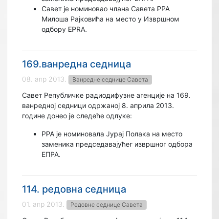
Савет је номиновао члана Савета РРА
Милоша Рајковића на место у Извршном
одбору EPRA.
169.ванредна седница
08. апр 2013.
Ванредне седнице Савета
Савет Републичке радиодифузне агенције на 169.
ванредној седници одржаној 8. априлa 2013.
године донео је следеће одлуке:
РРА је номиновала Јурај Полака на место
заменика председавајућег извршног одбора
ЕПРА.
114. редовна седница
01. апр 2013.
Редовне седнице Савета