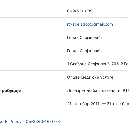
069/621-889
rtvstreladoo@gmail.com
Горан Стојановић
Горан Стојановић
1.Слађана Стојановић-20% 2.Г
Опште медијске услуге
стрибуције
Линеарно-кабал, сателит и IPT
21. октобар 2011. — 21. октобар
Veliki Popovic 05-3360-16-17-3