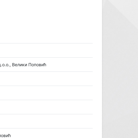
.о., Велики Поповић
повић