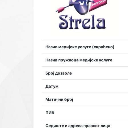
Назив медијске услуге (скраћено)
Назив пружаоца медијске услуге
Број дозволе
Датум
Матични број
ПИБ
Седиште и адреса правног лица