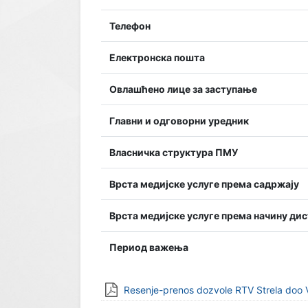
Телефон
Електронска пошта
Овлашћено лице за заступање
Главни и одговорни уредник
Власничка структура ПМУ
Врста медијске услуге према садржају
Врста медијске услуге према начину ди
Период важења
Resenje-prenos dozvole RTV Strela doo 