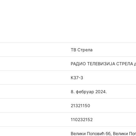
ТВ Стрела
РАДИО ТЕЛЕВИЗИЈА СТРЕЛА д.о
К37-3
8. фебруар 2024.
21321150
110232152
Велики Поповић бб, Велики По