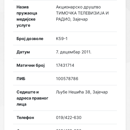
Назив
Акционарско друштво
пружаоца
ТИМОЧКА ТЕЛЕВИЗИЈА И
медијске
РАДИО, Зајечар
услуге
Број дозволе
К59-1
Датум
7. децембар 2011.
Матични број
17431714
ПИБ
100578786
Седиште и
Љубе Нешића 38, Зајечар
адреса правног
лица
Телефон
019/422-630