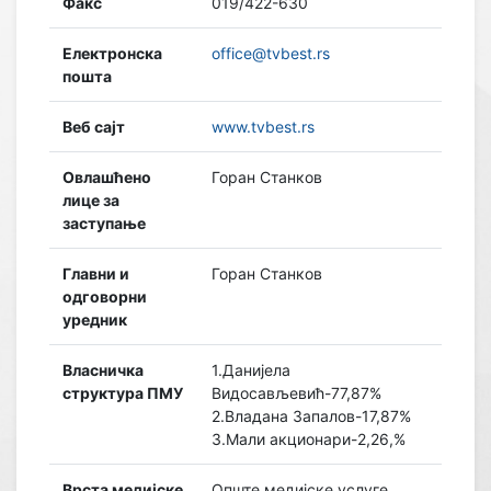
Факс
019/422-630
Електронска
office@tvbest.rs
пошта
Веб сајт
www.tvbest.rs
Овлашћено
Горан Станков
лице за
заступање
Главни и
Горан Станков
одговорни
уредник
Власничка
1.Данијела
структура ПМУ
Видосављевић-77,87%
2.Владана Запалов-17,87%
3.Мали акционари-2,26,%
Врста медијске
Опште медијске услуге