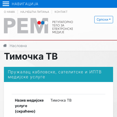
НАВИГАЦИЈА
О НАМА
НАЈЧЕШЋА ПИТАЊА
КОНТАКТ
Српски
Насловна
Тимочка ТВ
Пружалац кабловске, сателитске и ИПТВ
медијске услуге
Назив медијске
Тимочка ТВ
услуге
(скраћено)