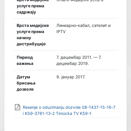
услуге према
садржају
Врста медијске
Линеарно-кабал, сателит и
услуге према
IPTV
начину
дистрибуције
Период
7. децембар 2011. — 7.
важења
децембар 2019.
Датум
9. јануар 2017.
брисања
дозволе
Resenje o oduzimanju dozvole 08-1437-15-16-7
i K59-3781-13-2 Timocka TV K59-1