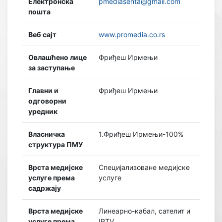
Електронска
pmediasenta@gmail.com
пошта
Веб сајт
www.promedia.co.rs
Овлашћено лице
Фриђеш Ирмењи
за заступање
Главни и
Фриђеш Ирмењи
одговорни
уредник
Власничка
1.Фриђеш Ирмењи-100%
структура ПМУ
Врста медијске
Специјализоване медијске
услуге према
услуге
садржају
Врста медијске
Линеарно-кабал, сателит и
услуге према
IPTV