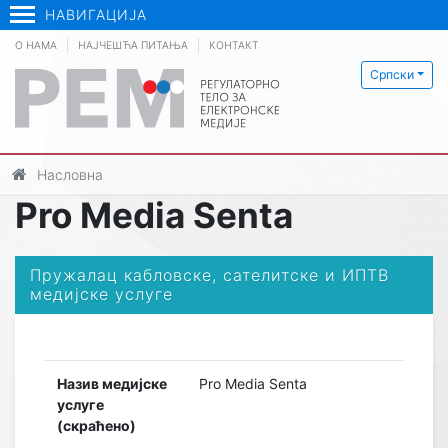
НАВИГАЦИЈА
О НАМА
НАЈЧЕШЋА ПИТАЊА
КОНТАКТ
Српски
Насловна
Pro Media Senta
Пружалац кабловске, сателитске и ИПТВ
медијске услуге
Назив медијске
Pro Media Senta
услуге
(скраћено)