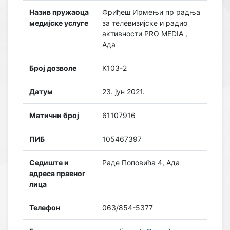
Назив пружаоца
Фриђеш Ирмењи пр радња
медијске услуге
за телевизијске и радио
активности PRO MEDIA ,
Ада
Број дозволе
К103-2
Датум
23. јун 2021.
Матични број
61107916
ПИБ
105467397
Седиште и
Раде Поповића 4, Ада
адреса правног
лица
Телефон
063/854-5377