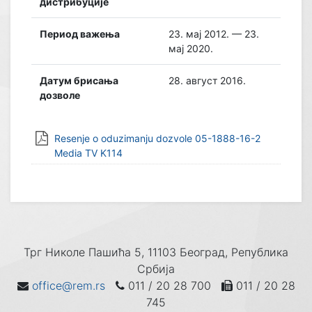
дистрибуције
Период важења
23. мај 2012. — 23.
мај 2020.
Датум брисања
28. август 2016.
дозволе
Resenje o oduzimanju dozvole 05-1888-16-2
Media TV K114
Трг Николе Пашића 5, 11103 Београд, Република
Србија
office@rem.rs
011 / 20 28 700
011 / 20 28
745