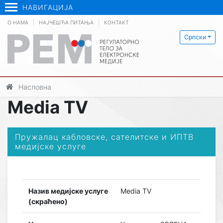
НАВИГАЦИЈА
О НАМА
НАЈЧЕШЋА ПИТАЊА
КОНТАКТ
Српски
Насловна
Media TV
Пружалац кабловске, сателитске и ИПТВ
медијске услуге
Назив медијске услуге
Media TV
(скраћено)