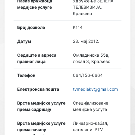
Назив пружаоца
Удружење ЗЕЛЕНА
медијске услуге
ТЕЛЕВИЗИЈА,
Краљево
Број дозволе
К114
Датум
23. мај 2012.
Седиште и адреса
Омладинска 55в,
правног лица
локал 3, Краљево
Телефон
064/156-6664
Електронска пошта
tvmediakv@gmail.com
Врста медијске услуге
Специјализоване
према садржају
медијске услуге
Врста медијске услуге
Линеарно-кабал,
према начину
сателит и IPTV