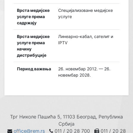
Врста медијске
Специјализоване медијске
услуге према
услуге
садржају
Врста медијске
Линеарно-кабал, сателит и
услуге према
IPTV
начину
дистрибуције
Период важења
26. новембар 2012. — 26.
новембар 2028.
Трг Николе Пашића 5, 11103 Београд, Република
Србија
office@rem.rs
011 / 20 28 700
011 / 20 28