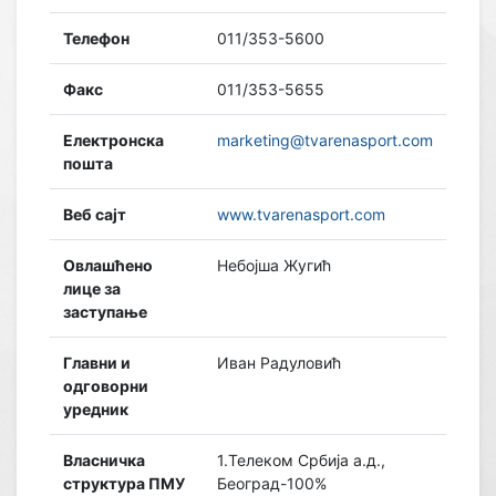
Телефон
011/353-5600
Факс
011/353-5655
Електронска
marketing@tvarenasport.com
пошта
Веб сајт
www.tvarenasport.com
Овлашћено
Небојша Жугић
лице за
заступање
Главни и
Иван Радуловић
одговорни
уредник
Власничка
1.Телеком Србија а.д.,
структура ПМУ
Београд-100%