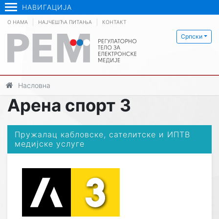
НАВИГАЦИЈА
О НАМА
НАЈЧЕШЋА ПИТАЊА
КОНТАКТ
Српски
Насловна
Арена спорт 3
Пружалац кабловске, сателитске и ИПТВ
медијске услуге