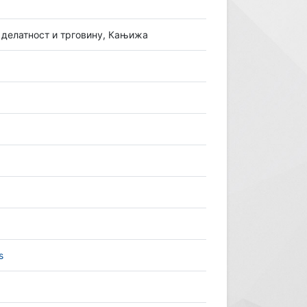
у делатност и трговину, Кањижа
s