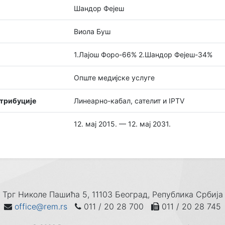
Шандор Фејеш
Виола Буш
1.Лајош Форо-66% 2.Шандор Фејеш-34%
Опште медијске услуге
стрибуције
Линеарно-кабал, сателит и IPTV
12. мај 2015. — 12. мај 2031.
Трг Николе Пашића 5, 11103 Београд, Република Србија
office@rem.rs
011 / 20 28 700
011 / 20 28 745