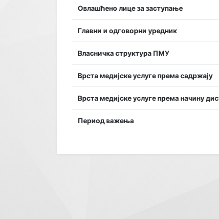
Овлашћено лице за заступање
Главни и одговорни уредник
Власничка структура ПМУ
Врста медијске услуге према садржају
Врста медијске услуге према начину ди
Период важења