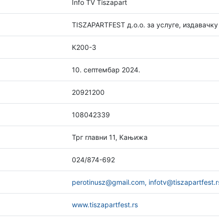
Info TV Tiszapart
TISZAPARTFEST д.о.о. за услуге, издавачк
К200-3
10. септембар 2024.
20921200
108042339
Трг главни 11, Кањижа
024/874-692
perotinusz@gmail.com, infotv@tiszapartfest.r
www.tiszapartfest.rs