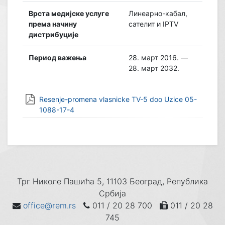
Врста медијске услуге
Линеарно-кабал,
према начину
сателит и IPTV
дистрибуције
Период важења
28. март 2016. —
28. март 2032.
Resenje-promena vlasnicke TV-5 doo Uzice 05-
1088-17-4
Трг Николе Пашића 5, 11103 Београд, Република
Србија
office@rem.rs
011 / 20 28 700
011 / 20 28
745