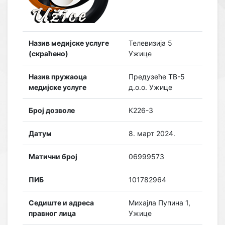
Назив медијске услуге
Телевизија 5
(скраћено)
Ужице
Назив пружаоца
Предузеће ТВ-5
медијске услуге
д.о.о. Ужице
Број дозволе
К226-3
Датум
8. март 2024.
Матични број
06999573
ПИБ
101782964
Седиште и адреса
Михајла Пупина 1,
правног лица
Ужице