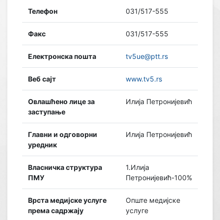
Телефон
031/517-555
Факс
031/517-555
Електронска пошта
tv5ue@ptt.rs
Веб сајт
www.tv5.rs
Овлашћено лице за
Илија Петронијевић
заступање
Главни и одговорни
Илија Петронијевић
уредник
Власничка структура
1.Илија
ПМУ
Петронијевић-100%
Врста медијске услуге
Опште медијске
према садржају
услуге