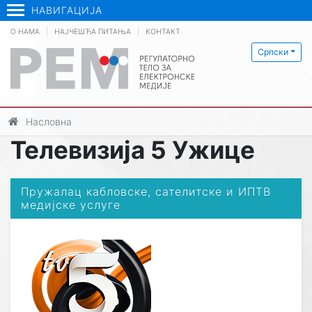
НАВИГАЦИЈА
О НАМА
НАЈЧЕШЋА ПИТАЊА
КОНТАКТ
Српски
Насловна
Телевизија 5 Ужице
Пружалац кабловске, сателитске и ИПТВ
медијске услуге