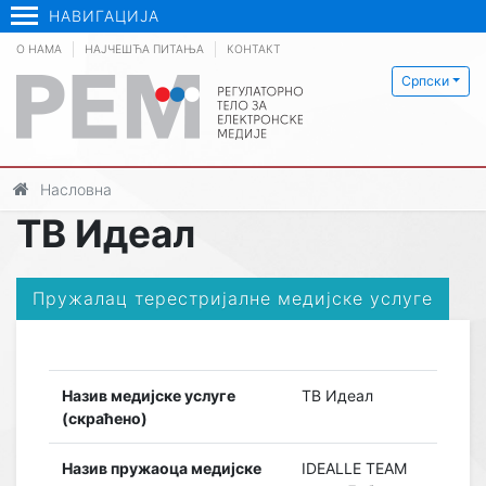
НАВИГАЦИЈА
О НАМА
НАЈЧЕШЋА ПИТАЊА
КОНТАКТ
Српски
Насловна
ТВ Идеал
Пружалац терестријалне медијске услуге
Назив медијске услуге
ТВ Идеал
(скраћено)
Назив пружаоца медијске
IDEALLE TEAM