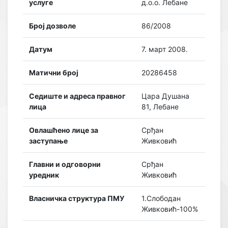
услуге
д.о.о. Лебане
Број дозволе
86/2008
Датум
7. март 2008.
Матични број
20286458
Седиште и адреса правног
Цара Душана
лица
81, Лебане
Овлашћено лице за
Срђан
заступање
Живковић
Главни и одговорни
Срђан
уредник
Живковић
Власничка структура ПМУ
1.Слободан
Живковић-100%