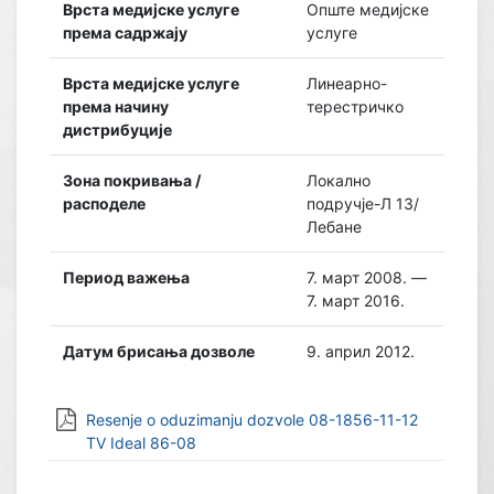
Врста медијске услуге
Опште медијске
према садржају
услуге
Врста медијске услуге
Линеарно-
према начину
терестричко
дистрибуције
Зона покривања /
Локално
расподеле
подручје-Л 13/
Лебане
Период важења
7. март 2008. —
7. март 2016.
Датум брисања дозволе
9. април 2012.
Resenje o oduzimanju dozvole 08-1856-11-12
TV Ideal 86-08