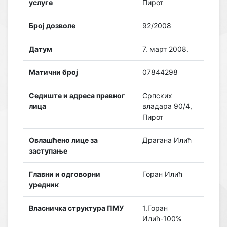
услуге
Пирот
Број дозволе
92/2008
Датум
7. март 2008.
Матични број
07844298
Седиште и адреса правног
Српских
лица
владара 90/4,
Пирот
Овлашћено лице за
Драгана Илић
заступање
Главни и одговорни
Горан Илић
уредник
Власничка структура ПМУ
1.Горан
Илић-100%