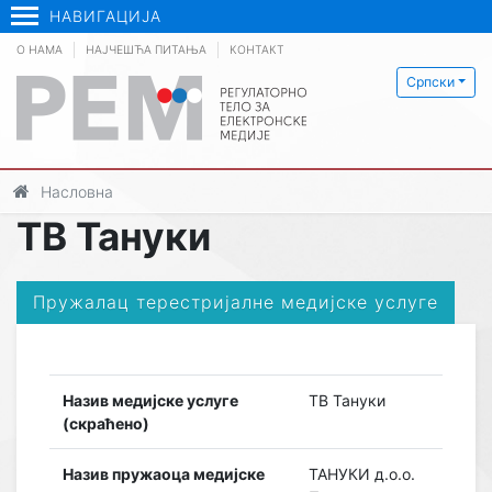
НАВИГАЦИЈА
О НАМА
НАЈЧЕШЋА ПИТАЊА
КОНТАКТ
Српски
Насловна
ТВ Тануки
Пружалац терестријалне медијске услуге
Назив медијске услуге
ТВ Тануки
(скраћено)
Назив пружаоца медијске
ТАНУКИ д.о.о.