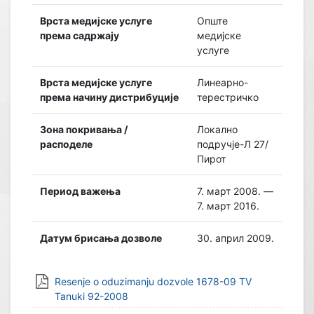
Врста медијске услуге
Опште
према садржају
медијске
услуге
Врста медијске услуге
Линеарно-
према начину дистрибуције
терестричко
Зона покривања /
Локално
расподеле
подручје-Л 27/
Пирот
Период важења
7. март 2008. —
7. март 2016.
Датум брисања дозволе
30. април 2009.
Resenje o oduzimanju dozvole 1678-09 TV
Tanuki 92-2008