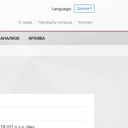
Language:
Српски
О нама
Најчешћа питања
Контакт
 АНАЛИЗЕ
АРХИВА
В 017 д.о.о. Ниш