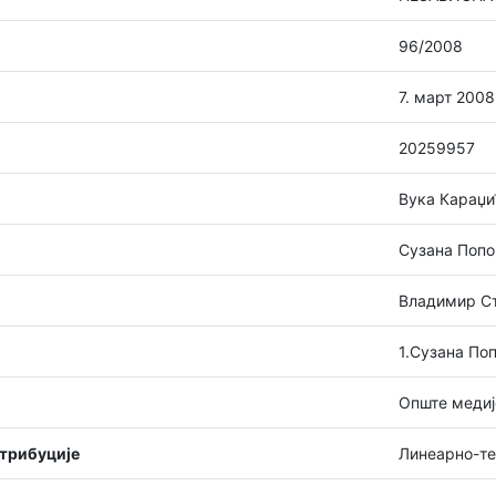
96/2008
7. март 2008
20259957
Вука Караџи
Сузана Попо
Владимир Ст
1.Сузана По
Опште медиј
стрибуције
Линеарно-т