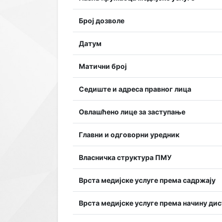
Број дозволе
Датум
Матични број
Седиште и адреса правног лица
Овлашћено лице за заступање
Главни и одговорни уредник
Власничка структура ПМУ
Врста медијске услуге према садржају
Врста медијске услуге према начину ди