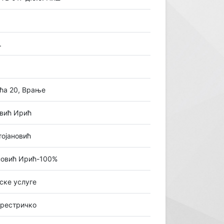
.
ћа 20, Врање
вић Ирић
ојановић
повић Ирић-100%
ске услуге
ерестричко