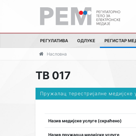
РЕГУЛАТИВА
ОДЛУКЕ
РЕГИСТАР МЕ
Насловна
ТВ 017
Пружалац терестријалне медијске 
Назив медијске услуге (скраћено)
Назив пружаоца медијске услуге