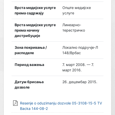
Врста медијске услуге
Опште медијске
према садржају
услуге
Врста медијске услуге
Линеарно-
према начину
терестричко
дистрибуције
Зона покривања /
Локално подручје-Л
расподеле
148/Врбас
Период важења
7. март 2008. — 7.
март 2016.
Датум брисања
26. децембар 2015.
дозволе
Resenje o oduzimanju dozvole 05-3108-15-5 TV
Backa 144-08-2