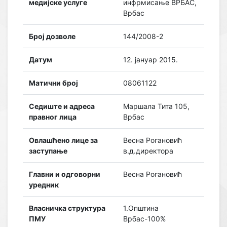
медијске услуге
инфрмисање ВРБАС,
Врбас
Број дозволе
144/2008-2
Датум
12. јануар 2015.
Матични број
08061122
Седиште и адреса
Маршала Тита 105,
правног лица
Врбас
Овлашћено лице за
Весна Рогановић
заступање
в.д.директора
Главни и одговорни
Весна Рогановић
уредник
Власничка структура
1.Општина
ПМУ
Врбас-100%