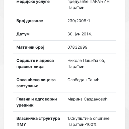
медијске услуге
предузеће ПАРАЋИН,
Параћин
Број дозволе
230/2008-1
Датум
30. јун 2014.
Матични број
07832699
Седиште и адреса
Николе Пашића бб,
правног лица
Параћин
Овлашћено лице за
Слободан Танић
заступање
Главни и одговорни
Марина Саздановић
уредник
Власничка структура
1.Скупштина општине
ПМУ
Параћин-100%