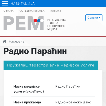
НАВИГАЦИЈА
О НАМА
НАЈЧЕШЋА ПИТАЊА
КОНТАКТ
Српски
Насловна
Радио Параћин
Пружалац терестријалне медијске услуге
Назив медијске
Радио Параћин
услуге (скраћено)
Назив пружаоца
Радио-новинско јавно