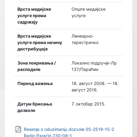
Врста медијске
Опште медијске
услуге према
услуге
садржају
Врста медијске
Линеарно-
услуге према начину
терестричко
дистрибуције
Зона покривања /
Локално подручје-Лр
расподеле
137/Параћин
Период важења
18. август 2008. — 18.
август 2016.
Датум брисања
7. октобар 2015.
дозволе
Resenje o oduzimanju dozvole 05-2519-15-2
Radio Paraćin 230-08-1