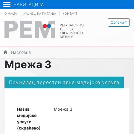
НАВИГАЦИЈА
О НАМА
НАЈЧЕШЋА ПИТАЊА
КОНТАКТ
Српски
Насловна
Мрежа 3
Пружалац терестријалне медијске услуге
Назив
Мрежа 3
медијске
услуге
(скраћено)