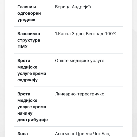
Главни и
Верица Андрејић
одговорни
уредник
Власничка
1.Канал 3 доо, Београд-100%
структура
ПМУ
Врста
Опште медијске услуге
медијске
услуге према
садржају
Врста
Линеарно-терестричко
медијске
услуге према
начину
дистрибуције
Зона
Алотмент Црвени Чот:Бач,