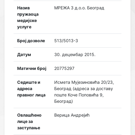
Назив
МРЕЖА 3 д.о.о. Београд
пружаоца
медијске
услуге
Број дозволе
513/5013-3
Датум
30. децембар 2015.
Матични број
20775297
Седиште и
Исмета Мујезиновића 20/23,
адреса
Београд (адреса за доставу
правног лица
поште Коче Поповића 9,
Београд)
Овлашћено
Верица Андрејић
лице за
заступање