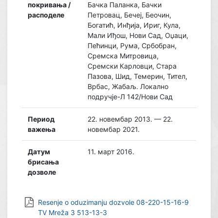
покривања /
Бачка Паланка, Бачки
расподеле
Петровац, Бечеј, Беочин,
Богатић, Инђија, Ириг, Кула,
Мали Иђош, Нови Сад, Оџаци,
Пећинци, Рума, Србобран,
Сремска Митровица,
Сремски Карловци, Стара
Пазова, Шид, Темерин, Тител,
Врбас, Жабаљ. Локално
подручје-Л 142/Нови Сад
Период
22. новембар 2013. — 22.
важења
новембар 2021.
Датум
11. март 2016.
брисања
дозволе
Resenje o oduzimanju dozvole 08-220-15-16-9
TV Mreža 3 513-13-3