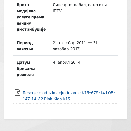
Врста
Линеарно-кабал, сателит и
медијске
IPTV
услуге према
начину
дистрибуције
Период
21. октобар 2011. — 21.
важења
октобар 2017.
Датум
4. април 2014.
брисања
дозволе
Resenje o oduzimanju dozvole K15-679-14 i 05-
147-14-32 Pink Kids K15