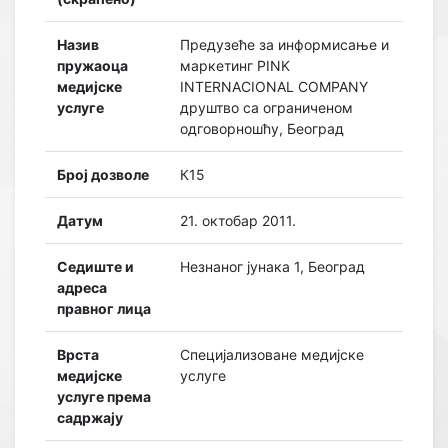
Назив
Предузеће за информисање и
пружаоца
маркетинг PINK
медијске
INTERNACIONAL COMPANY
услуге
друштво са ограниченом
одговорношћу, Београд
Број дозволе
К15
Датум
21. октобар 2011.
Седиште и
Незнаног јунака 1, Београд
адреса
правног лица
Врста
Специјализоване медијске
медијске
услуге
услуге према
садржају