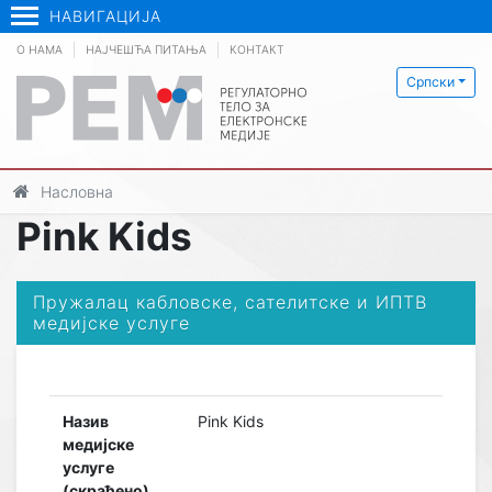
НАВИГАЦИЈА
О НАМА
НАЈЧЕШЋА ПИТАЊА
КОНТАКТ
Српски
Насловна
Pink Kids
Пружалац кабловске, сателитске и ИПТВ
медијске услуге
Назив
Pink Kids
медијске
услуге
(скраћено)