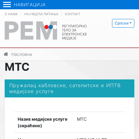
НАВИГАЦИЈА
О НАМА
НАЈЧЕШЋА ПИТАЊА
КОНТАКТ
Српски
Насловна
МТС
Пружалац кабловске, сателитске и ИПТВ
медијске услуге
Назив медијске услуге
МТС
(скраћено)