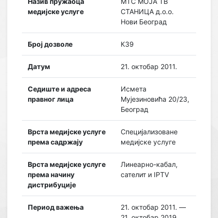
Назив пружаоца
МТС МОЈА ТВ
медијске услуге
СТАНИЦА д.о.о.
Нови Београд
Број дозволе
К39
Датум
21. октобар 2011.
Седиште и адреса
Исмета
правног лица
Мујезиновића 20/23,
Београд
Врста медијске услуге
Специјализоване
према садржају
медијске услуге
Врста медијске услуге
Линеарно-кабал,
према начину
сателит и IPTV
дистрибуције
Период важења
21. октобар 2011. —
21. октобар 2019.