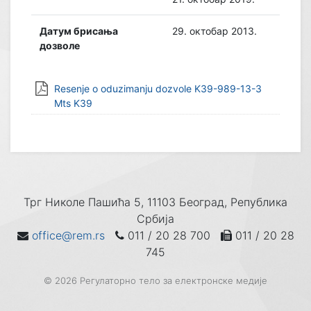
Датум брисања
29. октобар 2013.
дозволе
Resenje o oduzimanju dozvole K39-989-13-3
Mts K39
Трг Николе Пашића 5, 11103 Београд, Република
Србија
office@rem.rs
011 / 20 28 700
011 / 20 28
745
© 2026 Регулаторно тело за електронске медије