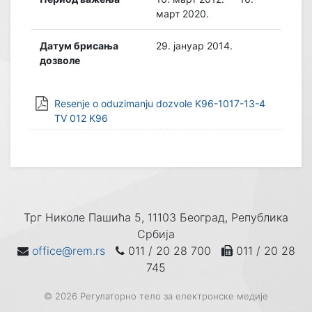
март 2020.
Датум брисања
29. јануар 2014.
дозволе
Resenje o oduzimanju dozvole K96-1017-13-4
TV 012 K96
Трг Николе Пашића 5, 11103 Београд, Република
Србија
office@rem.rs
011 / 20 28 700
011 / 20 28
745
© 2026 Регулаторно тело за електронске медије