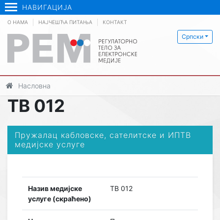
НАВИГАЦИЈА
О НАМА
НАЈЧЕШЋА ПИТАЊА
КОНТАКТ
Српски
Насловна
ТВ 012
Пружалац кабловске, сателитске и ИПТВ
медијске услуге
Назив медијске
ТВ 012
услуге (скраћено)