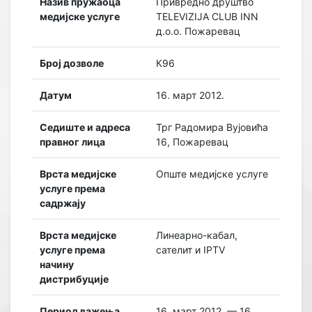
Назив пружаоца
Привредно друштво
медијске услуге
TELEVIZIJA CLUB INN
д.о.о. Пожаревац
Број дозволе
К96
Датум
16. март 2012.
Седиште и адреса
Трг Радомира Вујовића
правног лица
16, Пожаревац
Врста медијске
Опште медијске услуге
услуге према
садржају
Врста медијске
Линеарно-кабал,
услуге према
сателит и IPTV
начину
дистрибуције
Период важења
16. март 2012. — 16.