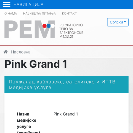
НАВИГАЦИЈА
О НАМА
НАЈЧЕШЋА ПИТАЊА
КОНТАКТ
Српски
Насловна
Pink Grand 1
Пружалац кабловске, сателитске и ИПТВ
медијске услуге
Назив
Pink Grand 1
медијске
услуге
(скраћено)