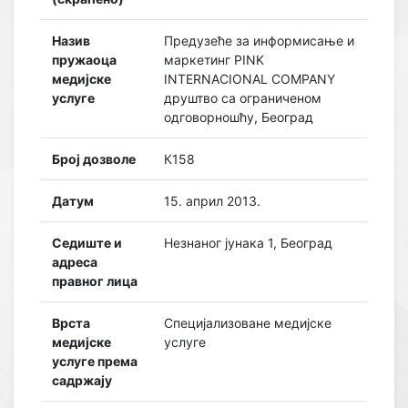
Назив
Предузеће за информисање и
пружаоца
маркетинг PINK
медијске
INTERNACIONAL COMPANY
услуге
друштво са ограниченом
одговорношћу, Београд
Број дозволе
К158
Датум
15. април 2013.
Седиште и
Незнаног јунака 1, Београд
адреса
правног лица
Врста
Специјализоване медијске
медијске
услуге
услуге према
садржају