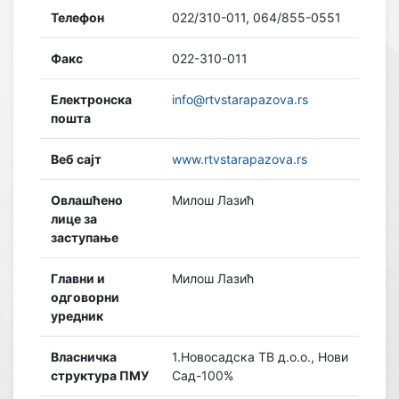
Телефон
022/310-011, 064/855-0551
Факс
022-310-011
Електронска
info@rtvstarapazova.rs
пошта
Веб сајт
www.rtvstarapazova.rs
Овлашћено
Милош Лазић
лице за
заступање
Главни и
Милош Лазић
одговорни
уредник
Власничка
1.Новосадска ТВ д.о.о., Нови
структура ПМУ
Сад-100%