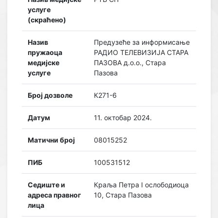
услуге
(скраћено)
Назив
Предузеће за информисање
пружаоца
РАДИО ТЕЛЕВИЗИЈА СТАРА
медијске
ПАЗОВА д.о.о., Стара
услуге
Пазова
Број дозволе
К271-6
Датум
11. октобар 2024.
Матични број
08015252
ПИБ
100531512
Седиште и
Краља Петра I ослободиоца
адреса правног
10, Стара Пазова
лица