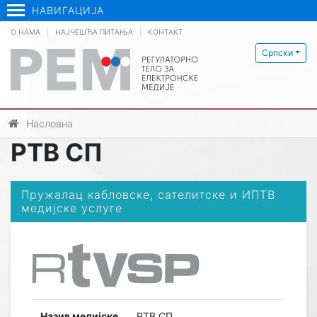
НАВИГАЦИЈА
О НАМА
НАЈЧЕШЋА ПИТАЊА
КОНТАКТ
Српски
Насловна
РТВ СП
Пружалац кабловске, сателитске и ИПТВ
медијске услуге
Назив медијске
РТВ СП