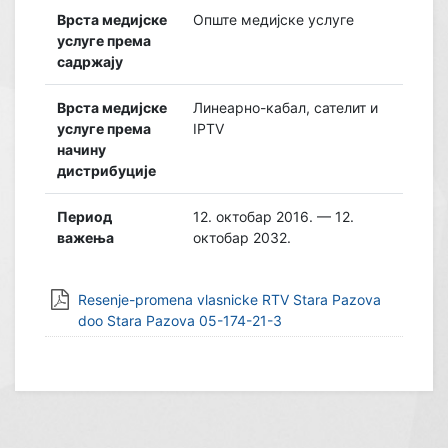
Врста медијске
Опште медијске услуге
услуге према
садржају
Врста медијске
Линеарно-кабал, сателит и
услуге према
IPTV
начину
дистрибуције
Период
12. октобар 2016. — 12.
важења
октобар 2032.
Resenje-promena vlasnicke RTV Stara Pazova
doo Stara Pazova 05-174-21-3