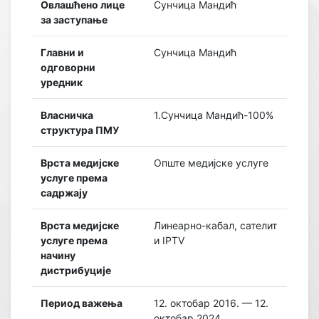
Овлашћено лице
Сунчица Мандић
за заступање
Главни и
Сунчица Мандић
одговорни
уредник
Власничка
1.Сунчица Мандић-100%
структура ПМУ
Врста медијске
Опште медијске услуге
услуге према
садржају
Врста медијске
Линеарно-кабал, сателит
услуге према
и IPTV
начину
дистрибуције
Период важења
12. октобар 2016. — 12.
октобар 2024.