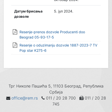
Датум брисања
5. јул 2024.
дозволе
Resenje-prenos dozvole Producenti doo
Beograd 05-93-17-5
Resenje o oduzimanju dozvole 1887-2023-7 TV
Pop star K275-6
Трг Николе Пашића 5, 11103 Београд, Република
Србија
office@rem.rs
011 / 20 28 700
011 / 20 28
745