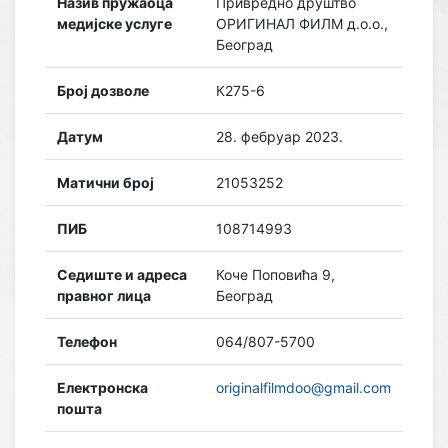
Назив пружаоца
Привредно друштво
медијске услуге
ОРИГИНАЛ ФИЛМ д.о.о.,
Београд
Број дозволе
К275-6
Датум
28. фебруар 2023.
Матични број
21053252
ПИБ
108714993
Седиште и адреса
Коче Поповића 9,
правног лица
Београд
Телефон
064/807-5700
Електронска
originalfilmdoo@gmail.com
пошта