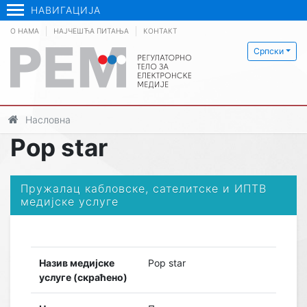
НАВИГАЦИЈА
О НАМА
НАЈЧЕШЋА ПИТАЊА
КОНТАКТ
Српски
Насловна
Pop star
Пружалац кабловске, сателитске и ИПТВ
медијске услуге
Назив медијске
Pop star
услуге (скраћено)