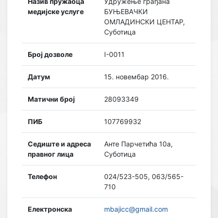
Назив пружаоца
Удружење грађана
медијске услуге
БУЊЕВАЧКИ
ОМЛАДИНСКИ ЦЕНТАР,
Суботица
Број дозволе
I-0011
Датум
15. новембар 2016.
Матични број
28093349
ПИБ
107769932
Седиште и адреса
Анте Парчетића 10а,
правног лица
Суботица
Телефон
024/523-505, 063/565-
710
Електронска
mbajicc@gmail.com