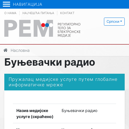
НАВИГАЦИЈА
О НАМА
НАЈЧЕШЋА ПИТАЊА
КОНТАКТ
Српски
Насловна
Буњевачки радио
Пружалац медијске услуге путем глобалне
информатичке мреже
Назив медијске
Буњевачки радио
услуге (скраћено)