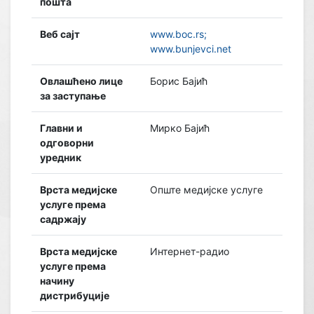
пошта
Веб сајт
www.boc.rs;
www.bunjevci.net
Овлашћено лице
Борис Бајић
за заступање
Главни и
Мирко Бајић
одговорни
уредник
Врста медијске
Опште медијске услуге
услуге према
садржају
Врста медијске
Интернет-радио
услуге према
начину
дистрибуције