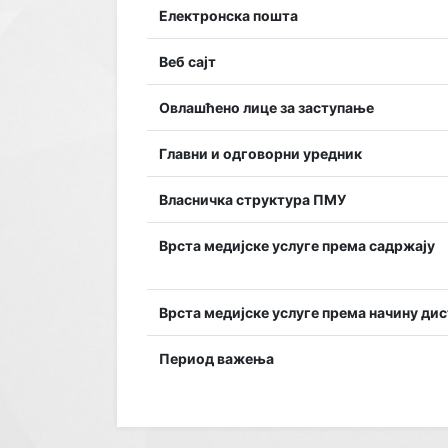
Електронска пошта
Веб сајт
Овлашћено лице за заступање
Главни и одговорни уредник
Власничка структура ПМУ
Врста медијске услуге према садржају
Врста медијске услуге према начину ди
Период важења