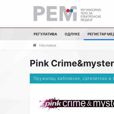
РЕГУЛАТИВА
ОДЛУКЕ
РЕГИСТАР МЕ
Насловна
Pink Crime&myste
Пружалац кабловске, сателитске и