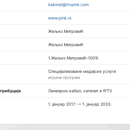
kabinet@rtvpink.com
www.pink.rs
Жељко Митровић
Жељко Митровић
1.Жељко Митровић-100%
Специјализоване медијске услуге
играни програм
стрибуције
Линеарно-кабал, сателит и IPTV
1. јануар 2017. — 1. јануар 2033.