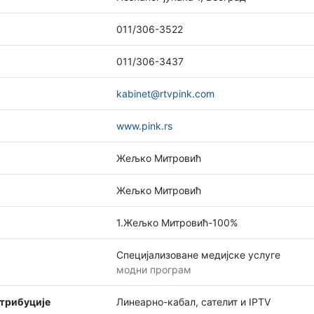
011/306-3522
011/306-3437
kabinet@rtvpink.com
www.pink.rs
Жељко Митровић
Жељко Митровић
1.Жељко Митровић-100%
Специјализоване медијске услуге
модни програм
стрибуције
Линеарно-кабал, сателит и IPTV