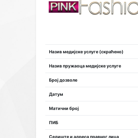
Назив медијске услуге (скраћено)
Назив пружаоца медијске услуге
Број дозволе
Датум
Матични број
ПИБ
Седиште и адреса правног лица