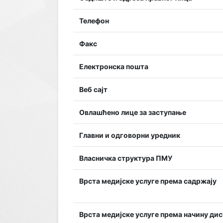
Телефон
Факс
Електронска пошта
Веб сајт
Овлашћено лице за заступање
Главни и одговорни уредник
Власничка структура ПМУ
Врста медијске услуге према садржају
Врста медијске услуге према начину ди