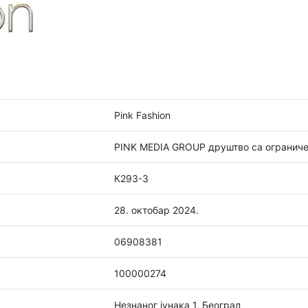
Pink Fashion
PINK MEDIA GROUP друштво са огранич
К293-3
28. октобар 2024.
06908381
100000274
Незнаног јунака 1, Београд