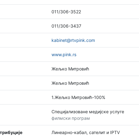
011/306-3522
011/306-3437
kabinet@rtvpink.com
www.pink.rs
Жељко Митровић
Жељко Митровић
1.Жељко Митровић-100%
Специјализоване медијске услуге
филмски програм
стрибуције
Линеарно-кабал, сателит и IPTV