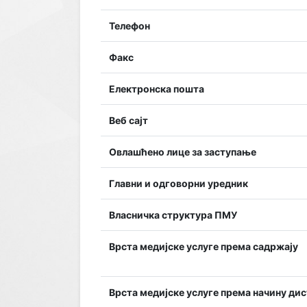
Телефон
Факс
Електронска пошта
Веб сајт
Овлашћено лице за заступање
Главни и одговорни уредник
Власничка структура ПМУ
Врста медијске услуге према садржају
Врста медијске услуге према начину ди