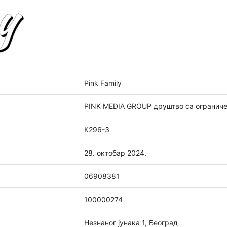
Pink Family
PINK MEDIA GROUP друштво са огранич
К296-3
28. октобар 2024.
06908381
100000274
Незнаног јунака 1, Београд